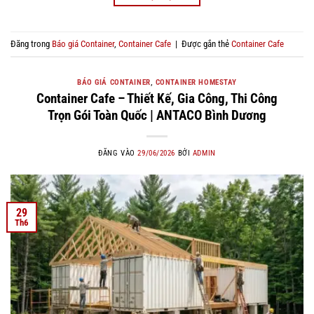
Đăng trong
Báo giá Container
,
Container Cafe
|
Được gắn thẻ
Container Cafe
BÁO GIÁ CONTAINER
,
CONTAINER HOMESTAY
Container Cafe – Thiết Kế, Gia Công, Thi Công
Trọn Gói Toàn Quốc | ANTACO Bình Dương
ĐĂNG VÀO
29/06/2026
BỞI
ADMIN
29
Th6