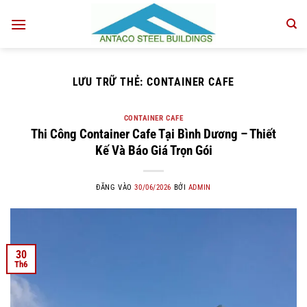
Bỏ
qua
nội
dung
LƯU TRỮ THẺ:
CONTAINER CAFE
CONTAINER CAFE
Thi Công Container Cafe Tại Bình Dương – Thiết
Kế Và Báo Giá Trọn Gói
ĐĂNG VÀO
30/06/2026
BỞI
ADMIN
30
Th6