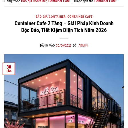
Đăng trong
Báo giá Container
,
Container Cafe
|
Được gắn thẻ
Container Cafe
BÁO GIÁ CONTAINER
,
CONTAINER CAFE
Container Cafe 2 Tầng – Giải Pháp Kinh Doanh
Độc Đáo, Tiết Kiệm Diện Tích Năm 2026
ĐĂNG VÀO
30/06/2026
BỞI
ADMIN
30
Th6