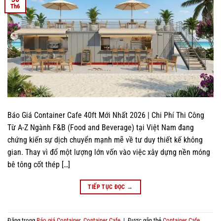
Th6
Báo Giá Container Cafe 40ft Mới Nhất 2026 | Chi Phí Thi Công
Từ A-Z Ngành F&B (Food and Beverage) tại Việt Nam đang
chứng kiến sự dịch chuyển mạnh mẽ về tư duy thiết kế không
gian. Thay vì đổ một lượng lớn vốn vào việc xây dựng nền móng
bê tông cốt thép […]
TIẾP TỤC ĐỌC
→
Đăng trong
Báo giá Container
,
Container Cafe
|
Được gắn thẻ
Container Cafe