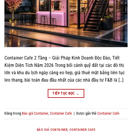
Container Cafe 2 Tầng – Giải Pháp Kinh Doanh Độc Đáo, Tiết
Kiệm Diện Tích Năm 2026 Trong bối cảnh quỹ đất tại các đô thị
lớn và khu du lịch ngày càng eo hẹp, giá thuê mặt bằng liên tục
leo thang, bài toán đau đầu nhất của các nhà đầu tư F&B là […]
TIẾP TỤC ĐỌC
→
Đăng trong
Báo giá Container
,
Container Cafe
|
Được gắn thẻ
Container Cafe
BÁO GIÁ CONTAINER
,
CONTAINER CAFE