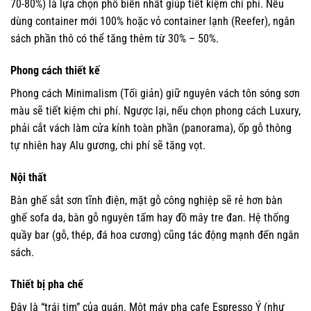
70-80%) là lựa chọn phổ biến nhất giúp tiết kiệm chi phí. Nếu
dùng container mới 100% hoặc vỏ container lạnh (Reefer), ngân
sách phần thô có thể tăng thêm từ 30% – 50%.
Phong cách thiết kế
Phong cách Minimalism (Tối giản) giữ nguyên vách tôn sóng sơn
màu sẽ tiết kiệm chi phí. Ngược lại, nếu chọn phong cách Luxury,
phải cắt vách làm cửa kính toàn phần (panorama), ốp gỗ thông
tự nhiên hay Alu gương, chi phí sẽ tăng vọt.
Nội thất
Bàn ghế sắt sơn tĩnh điện, mặt gỗ công nghiệp sẽ rẻ hơn bàn
ghế sofa da, bàn gỗ nguyên tấm hay đồ mây tre đan. Hệ thống
quầy bar (gỗ, thép, đá hoa cương) cũng tác động mạnh đến ngân
sách.
Thiết bị pha chế
Đây là “trái tim” của quán. Một máy pha cafe Espresso Ý (như