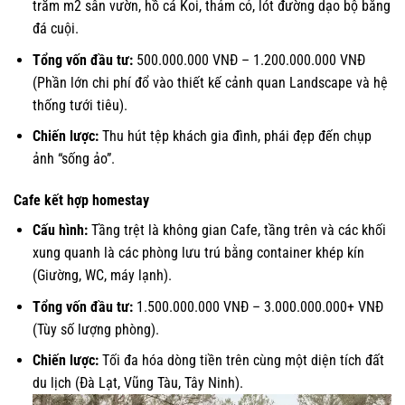
trăm m2 sân vườn, hồ cá Koi, thảm cỏ, lót đường dạo bộ bằng
đá cuội.
Tổng vốn đầu tư:
500.000.000 VNĐ – 1.200.000.000 VNĐ
(Phần lớn chi phí đổ vào thiết kế cảnh quan Landscape và hệ
thống tưới tiêu).
Chiến lược:
Thu hút tệp khách gia đình, phái đẹp đến chụp
ảnh “sống ảo”.
Cafe kết hợp homestay
Cấu hình:
Tầng trệt là không gian Cafe, tầng trên và các khối
xung quanh là các phòng lưu trú bằng container khép kín
(Giường, WC, máy lạnh).
Tổng vốn đầu tư:
1.500.000.000 VNĐ – 3.000.000.000+ VNĐ
(Tùy số lượng phòng).
Chiến lược:
Tối đa hóa dòng tiền trên cùng một diện tích đất
du lịch (Đà Lạt, Vũng Tàu, Tây Ninh).