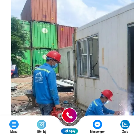
Gọi ngay
Menu
liên hệ
Messenger
Zalo