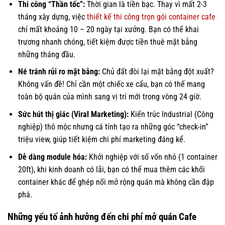
Thi công “Thần tốc”:
Thời gian là tiền bạc. Thay vì mất 2-3
tháng xây dựng, việc
thiết kế thi công trọn gói container cafe
chỉ mất khoảng 10 – 20 ngày tại xưởng. Bạn có thể khai
trương nhanh chóng, tiết kiệm được tiền thuê mặt bằng
những tháng đầu.
Né tránh rủi ro mặt bằng:
Chủ đất đòi lại mặt bằng đột xuất?
Không vấn đề! Chỉ cần một chiếc xe cẩu, bạn có thể mang
toàn bộ quán của mình sang vị trí mới trong vòng 24 giờ.
Sức hút thị giác (Viral Marketing):
Kiến trúc Industrial (Công
nghiệp) thô mộc nhưng cá tính tạo ra những góc “check-in”
triệu view, giúp tiết kiệm chi phí marketing đáng kể.
Dễ dàng module hóa:
Khởi nghiệp với số vốn nhỏ (1 container
20ft), khi kinh doanh có lãi, bạn có thể mua thêm các khối
container khác để ghép nối mở rộng quán mà không cần đập
phá.
Những yếu tố ảnh hưởng đến chi phí mở quán Cafe