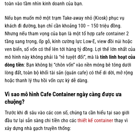
toàn vào tầm nhìn kinh doanh của bạn.
Nếu bạn muốn mở một trạm Take-away nhỏ (Kiosk) phục vụ
khách đi đường, bạn chỉ cần khoảng 100 – 150 triệu đồng.
Nhưng nếu tham vọng của bạn là một tổ hợp cafe container 2
tầng sang trọng, ốp gỗ, kính cường lực Low-E, view đồi núi hoặc
ven biển, số vốn có thể lên tới hàng tỷ đồng. Lợi thế lớn nhất của
mô hình này không phải là “rẻ tuyệt đối”, mà là
tính linh hoạt của
dòng tiền
: Bạn không bị “chôn vốn” vào nền móng bê tông dưới
lòng đất, toàn bộ khối tài sản (quán cafe) có thể di dời, mở rộng
hoặc thanh lý thu hồi vốn cực kỳ dễ dàng.
Vì sao mô hình Cafe Container ngày càng được ưa
chuộng?
Trước khi đi sâu vào các con số, chúng ta cần hiểu tại sao giới
đầu tư lại sẵn sàng chi tiền cho các
thiết kế container
thay vì
xây dựng nhà gạch truyền thống: