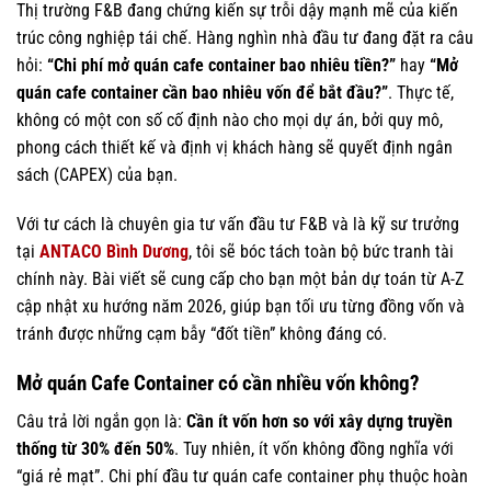
Thị trường F&B đang chứng kiến sự trỗi dậy mạnh mẽ của kiến
trúc công nghiệp tái chế. Hàng nghìn nhà đầu tư đang đặt ra câu
hỏi:
“Chi phí mở quán cafe container bao nhiêu tiền?”
hay
“Mở
quán cafe container cần bao nhiêu vốn để bắt đầu?”
. Thực tế,
không có một con số cố định nào cho mọi dự án, bởi quy mô,
phong cách thiết kế và định vị khách hàng sẽ quyết định ngân
sách (CAPEX) của bạn.
Với tư cách là chuyên gia tư vấn đầu tư F&B và là kỹ sư trưởng
tại
ANTACO Bình Dương
, tôi sẽ bóc tách toàn bộ bức tranh tài
chính này. Bài viết sẽ cung cấp cho bạn một bản dự toán từ A-Z
cập nhật xu hướng năm 2026, giúp bạn tối ưu từng đồng vốn và
tránh được những cạm bẫy “đốt tiền” không đáng có.
Mở quán Cafe Container có cần nhiều vốn không?
Câu trả lời ngắn gọn là:
Cần ít vốn hơn so với xây dựng truyền
thống từ 30% đến 50%
. Tuy nhiên, ít vốn không đồng nghĩa với
“giá rẻ mạt”. Chi phí đầu tư quán cafe container phụ thuộc hoàn