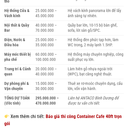
thô
Hệ thống Cửa &
25.000.000 –
Hệ vách kính panorama lớn để lấy
Vách kính
45.000.000
ánh sáng tự nhiên.
Nội thất & Quầy
40.000.000 –
Quầy bar lớn, 10-15 bộ bàn ghế,
Bar
70.000.000
sofa, lót sàn gỗ/SPC.
Điện, Nước &
25.000.000 –
Hệ thống đèn phức tạp hơn, làm
Điều hòa
35.000.000
WC trong, 2 máy lạnh 1.5HP.
Máy móc thiết bị
60.000.000 –
Hệ thống máy chuyên nghiệp, công
pha chế
100.000.000
suất phục vụ lớn.
Trang trí & Cảnh
20.000.000 –
Làm hiên gỗ nhựa ngoài trời
quan
40.000.000
(WPC), bạt căng nghệ thuật.
Dự phòng phí &
15.000.000 –
Thuê xe rơ-moóc chuyên dụng, cẩu
Vận chuyển
30.000.000
lớn, vốn vận hành.
TỔNG DỰ TOÁN
295.000.000 –
Liên hệ ANTACO Bình Dương để
(Ước tính)
470.000.000
được tư vấn chi tiết.
Xem thêm chi tiết:
Báo giá thi công Container Cafe 40ft trọn
gói