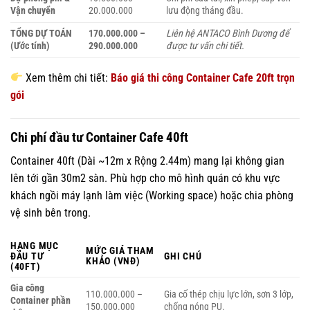
Vận chuyển
20.000.000
lưu động tháng đầu.
TỔNG DỰ TOÁN
170.000.000 –
Liên hệ ANTACO Bình Dương để
(Ước tính)
290.000.000
được tư vấn chi tiết.
Xem thêm chi tiết:
Báo giá thi công Container Cafe 20ft trọn
gói
Chi phí đầu tư Container Cafe 40ft
Container 40ft (Dài ~12m x Rộng 2.44m) mang lại không gian
lên tới gần 30m2 sàn. Phù hợp cho mô hình quán có khu vực
khách ngồi máy lạnh làm việc (Working space) hoặc chia phòng
vệ sinh bên trong.
HẠNG MỤC
MỨC GIÁ THAM
ĐẦU TƯ
GHI CHÚ
KHẢO (VNĐ)
(40FT)
Gia công
110.000.000 –
Gia cố thép chịu lực lớn, sơn 3 lớp,
Container phần
150.000.000
chống nóng PU.