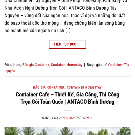
Nhà Container Tây Nguyên – Giải Pháp Homestay, Farmstay Và
Nhà Vườn Nghỉ Dưỡng Trọn Gói | ANTACO Bình Dương Tây
Nguyên – vùng đất của ngàn hoa, thác vĩ đại và những đồi đất
đỏ bazơ thoải dốc thơ mộng – đang chứng kiến làn sóng bùng
nổ mạnh mẽ của ngành du lịch […]
TIẾP TỤC ĐỌC
→
Đăng trong
Báo giá Container
,
Container Homestay
|
Được gắn thẻ
Container Tây
nguyên
BÁO GIÁ CONTAINER
,
CONTAINER HOMESTAY
Container Cafe – Thiết Kế, Gia Công, Thi Công
Trọn Gói Toàn Quốc | ANTACO Bình Dương
ĐĂNG VÀO
29/06/2026
BỞI
ADMIN