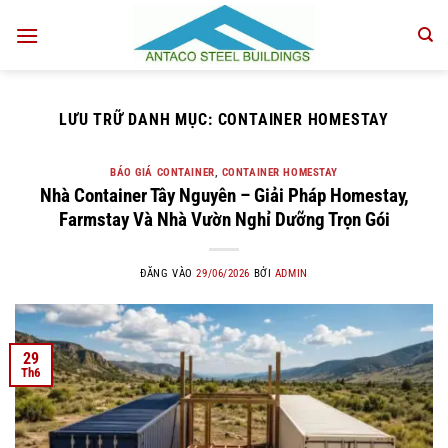
Bỏ
qua
nội
dung
LƯU TRỮ DANH MỤC:
CONTAINER HOMESTAY
BÁO GIÁ CONTAINER
,
CONTAINER HOMESTAY
Nhà Container Tây Nguyên – Giải Pháp Homestay,
Farmstay Và Nhà Vườn Nghỉ Dưỡng Trọn Gói
ĐĂNG VÀO
29/06/2026
BỞI
ADMIN
29
Th6