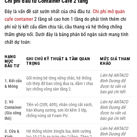
Chi phí đầu tư Container Cafe 2 tầng
Đây là vấn đề sát sườn nhất của chủ đầu tư.
Chi phí mở quán
cafe container
2 tầng sẽ cao hơn 1 tầng do phải tính thêm chi
phí xử lý kết cấu dầm chịu tải, cầu thang và hệ thống chống
thấm ghép nối. Dưới đây là bảng phân bổ ngân sách mang tính
chất dự toán:
HẠNG
GHI CHÚ KỸ THUẬT & TẦM QUAN
MỨC GIÁ THAM
MỤC
TRỌNG
KHẢO
ĐẦU TƯ
Liên hệ ANTACO
Gối móng bê tông vững chắc, hệ thống
1. Kết cấu
Bình Dương để
cột thép đỡ ban công đua ra, dầm I chịu
& Móng
được tư vấn và
lực chống võng sàn tầng 2.
báo giá chi tiết.
2. Vỏ
Liên hệ ANTACO
Tiền vỏ (20ft, 40ft), nhân công cắt vách,
Container
Bình Dương để
hàn khung xương, sơn lót kẽm 3 lớp,
(Gia công
được tư vấn và
chống nóng xịt Foam PU.
thô)
báo giá chi tiết.
Liên hệ ANTACO
3. Cửa &
Hệ thống nhôm Xingfa lùa, kính cường
Bình Dương để
Kính
lực 10-12 ly an toàn cho 2 tầng. Tầng 2