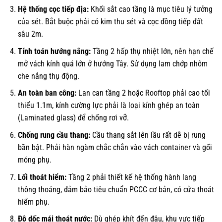
Hệ thống cọc tiếp địa:
Khối sắt cao tầng là mục tiêu lý tưởng
của sét. Bắt buộc phải có kim thu sét và cọc đồng tiếp đất
sâu 2m.
Tính toán hướng nắng:
Tầng 2 hấp thụ nhiệt lớn, nên hạn chế
mở vách kính quá lớn ở hướng Tây. Sử dụng lam chớp nhôm
che nắng thụ động.
An toàn ban công:
Lan can tầng 2 hoặc Rooftop phải cao tối
thiểu 1.1m, kính cường lực phải là loại kính ghép an toàn
(Laminated glass) để chống rơi vỡ.
Chống rung cầu thang:
Cầu thang sắt lên lầu rất dễ bị rung
bần bật. Phải hàn ngàm chắc chắn vào vách container và gối
móng phụ.
Lối thoát hiểm:
Tầng 2 phải thiết kế hệ thống hành lang
thông thoáng, đảm bảo tiêu chuẩn PCCC cơ bản, có cửa thoát
hiểm phụ.
Độ dốc mái thoát nước:
Dù ghép khít đến đâu, khu vực tiếp