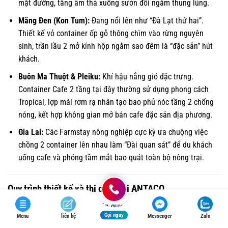
mặt đường, tầng âm thả xuống sườn đồi ngắm thung lũng.
Măng Đen (Kon Tum):
Đang nổi lên như “Đà Lạt thứ hai”.
Thiết kế vỏ container ốp gỗ thông chìm vào rừng nguyên
sinh, trần lầu 2 mở kính hộp ngắm sao đêm là “đặc sản” hút
khách.
Buôn Ma Thuột & Pleiku:
Khí hậu nắng gió đặc trưng.
Container Cafe 2 tầng tại đây thường sử dụng phong cách
Tropical, lợp mái rơm rạ nhân tạo bao phủ nóc tầng 2 chống
nóng, kết hợp không gian mở bán cafe đặc sản địa phương.
Gia Lai:
Các Farmstay nông nghiệp cực kỳ ưa chuộng việc
chồng 2 container lên nhau làm “Đài quan sát” để du khách
uống cafe và phóng tầm mắt bao quát toàn bộ nông trại.
Quy trình thiết kế và thi công tại ANTACO
Một dự án 2 tầng phức tạp cần quy trình quản lý chất lượng
Gọi ngay
Menu
liên hệ
Messenger
Zalo
khép kín. Tại ANTACO, chúng tôi thực hiện theo 7 bước tiêu