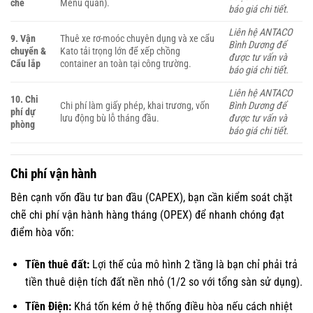
chế
Menu quán).
báo giá chi tiết.
Liên hệ ANTACO
9. Vận
Thuê xe rơ-moóc chuyên dụng và xe cẩu
Bình Dương để
chuyển &
Kato tải trọng lớn để xếp chồng
được tư vấn và
Cẩu lắp
container an toàn tại công trường.
báo giá chi tiết.
Liên hệ ANTACO
10. Chi
Chi phí làm giấy phép, khai trương, vốn
Bình Dương để
phí dự
lưu động bù lỗ tháng đầu.
được tư vấn và
phòng
báo giá chi tiết.
Chi phí vận hành
Bên cạnh vốn đầu tư ban đầu (CAPEX), bạn cần kiểm soát chặt
chẽ chi phí vận hành hàng tháng (OPEX) để nhanh chóng đạt
điểm hòa vốn:
Tiền thuê đất:
Lợi thế của mô hình 2 tầng là bạn chỉ phải trả
tiền thuê diện tích đất nền nhỏ (1/2 so với tổng sàn sử dụng).
Tiền Điện:
Khá tốn kém ở hệ thống điều hòa nếu cách nhiệt