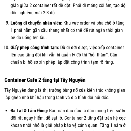
giáp giữa 2 container rất dễ dột. Phải đi máng xối âm, tạo độ
dốc nghiêng mái 2-3 độ.
Luồng di chuyển nhân viên:
Khu vực order và pha chế ở tầng
1 phải nằm gần cầu thang nhất có thể để rút ngắn thời gian
bê đồ uống lên lầu.
Giấy phép công trình tạm:
Dù di dời được, việc xếp container
lên cao tầng đôi khi vẫn bị quản lý đô thị “hỏi thăm”. Cần
chuẩn bị hồ sơ xin phép lắp đặt công trình tạm rõ ràng.
Container Cafe 2 tầng tại Tây Nguyên
Tây Nguyên đang là thị trường bùng nổ của kiến trúc không gian
lắp ghép nhờ khí hậu trong lành và địa hình đồi núi dốc.
Đà Lạt & Lâm Đồng:
Bài toán đau đầu là đào móng trên sườn
đồi rất nguy hiểm, dễ sạt lở. Container 2 tầng đặt trên hệ cọc
khoan nhồi nhỏ là giải pháp bảo vệ cảnh quan. Tầng 1 nằm ở