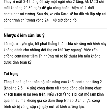
Thay vì mất 3-4 tháng để xây một ngôi nhà 2 tầng, ANTACO chỉ
mất khoảng 20-30 ngày để gia công hoàn thiện cả 2 khối
container tại xưởng. Sau đó, xe cẩu Kato sẽ hạ đặt và lắp ráp tại
công trình chỉ trong vòng 24 – 48 giờ đồng hồ.
Nhược điểm cần lưu ý
Là một chuyên gia, tôi phải thẳng thắn chia sẻ rằng mô hình này
không dành cho những đội thợ cơ khí “tay ngang”. Việc xếp
chồng container tiềm ẩn những rủi ro kỹ thuật lớn nếu không
được tính toán kỹ:
Tải trọng
Tầng 1 phải gánh toàn bộ sức nặng của khối container tầng 2
(khoảng 2.5 – 4 tấn) cộng thêm tải trọng động của hàng chục
khách hàng đi lại bên trên. Nếu vách tầng 1 bị cắt mở làm kính
quá nhiều mà không gia cố dầm thép I/thép U chịu lực, công
trình sẽ bị võng, sập xệ, gây nứt vỡ kính cường lực.