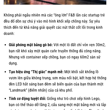
Không phải ngẫu nhiên mà các “ông lớn” F&B lẫn các startup trẻ
đều đổ dồn sự chú ý vào mô hình khối xếp chồng này. Sự yêu
thích đến từ khả năng giải quyết các nút thắt cốt lõi trong kinh
doanh:
Giải phóng mặt bằng gò bó:
Với một lô đất chỉ vỏn vẹn 30m2,
bạn rất khó xây một quán cafe truyền thống đủ công năng.
Nhưng với container xếp chồng, bạn có ngay 60m2 sàn sử
dụng.
Tạo hiệu ứng “Thị giác” mạnh mẽ:
Một khối sắt khổng lồ
vươn lên giữa không trung, sơn màu nổi bật, kết hợp hệ thống
đèn LED hắt sáng ban đêm sẽ biến quán của bạn thành một
“Landmark” (điểm nhấn) của cả khu phố.
Tính cơ động tuyệt đối:
Giống như trò chơi xếp hình Lego,
bạn có thể tháo dỡ tầng 2, cẩu sang một mặt bằng mới và lắp