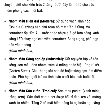
chuyên biệt cho kiến trúc 2 tầng. Dưới đây là mô tả cho các
nhóm phong cách nổi bật:
Nhóm Mẫu Hiện đại (Modern):
Sử dụng vách kính hộp
(Double Glazing) bao phủ toàn bộ mặt tiền 2 tầng. Vỏ
container ốp tấm Alu xước hoặc nhựa giả gỗ lam sóng. Ánh
sáng LED chạy dọc các viền container. Sang trọng, phù hợp
dân văn phòng.
(Hình minh họa)
Nhóm Mẫu Công nghiệp (Industrial):
Giữ nguyên lớp vỏ tôn
sóng, sơn màu đen nhám, xám xi măng hoặc hiệu ứng rỉ sét
(Corten Steel). Cầu thang sắt sơn đỏ hoặc vàng rực làm điểm
nhấn. Phù hợp giới trẻ cá tính, bán craft bia, pub buổi tối.
(Hình minh họa)
Nhóm Mẫu Sân vườn (Tropical):
Sơn màu pastel (xanh mint,
trắng kem). Các khối container được bố trí đan xen với mảng
xanh tự nhiên. Tầng 2 có mái hiên bằng lá cọ hoặc bạt căng.