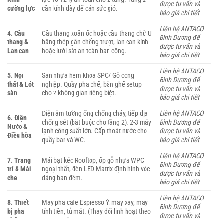
được tư vấn và
cường lực
cần kính dày để cản sức gió.
báo giá chi tiết.
Liên hệ ANTACO
4. Cầu
Cầu thang xoắn ốc hoặc cầu thang chữ U
Bình Dương để
thang &
bằng thép gân chống trượt, lan can kính
được tư vấn và
Lan can
hoặc lưới sắt an toàn ban công.
báo giá chi tiết.
Liên hệ ANTACO
5. Nội
Sàn nhựa hèm khóa SPC/ Gỗ công
Bình Dương để
thất & Lót
nghiệp. Quầy pha chế, bàn ghế setup
được tư vấn và
sàn
cho 2 không gian riêng biệt.
báo giá chi tiết.
Điện âm tường ống chống cháy, tiếp địa
Liên hệ ANTACO
6. Điện
chống sét (bắt buộc cho tầng 2). 2-3 máy
Bình Dương để
Nước &
lạnh công suất lớn. Cấp thoát nước cho
được tư vấn và
Điều hòa
quầy bar và WC.
báo giá chi tiết.
Liên hệ ANTACO
7. Trang
Mái bạt kéo Rooftop, ốp gỗ nhựa WPC
Bình Dương để
trí & Mái
ngoại thất, đèn LED Matrix định hình vóc
được tư vấn và
che
dáng ban đêm.
báo giá chi tiết.
Liên hệ ANTACO
8. Thiết
Máy pha cafe Espresso Ý, máy xay, máy
Bình Dương để
bị pha
tính tiền, tủ mát. (Thay đổi linh hoạt theo
được tư vấn và