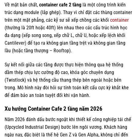
Về mặt bản chất,
container cafe 2 tầng
là một công trình kiến
trúc dạng module (lắp ghép). Thay vì chỉ đặt các thùng container
trên một mặt phẳng, các kỹ sư sẽ xếp chồng các khối
container
(thường là 20ft hoặc 40ft) lên nhau theo các cấu trúc hình học
đa dạng (xếp song song, xếp chữ L, chữ U, hoặc xếp lệch khối
Cantilever) để tạo ra không gian tầng trệt và không gian tầng
lầu (hoặc tầng thượng – Rooftop).
Sự kết nối giữa các tầng được thực hiện thông qua hệ thống
dầm thép chịu lực cường độ cao, khóa góc chuyên dụng
(Twistlock) và hệ thống cầu thang thép bên ngoài hoặc bên
trong. Mô hình này đòi hỏi sự tính toán kết cấu cực kỳ khắt khe
để đảm bảo an toàn tuyệt đối khi vận hành.
Xu hướng Container Cafe 2 tầng năm 2026
Năm 2026 đánh dấu bước ngoặt khi thiết kế công nghiệp tái chế
(Upcycled Industrial Design) bước lên ngôi vương. Khách hàng
ngày nay, đặc biệt là thế hệ Gen Z và Gen Alpha, không chỉ đến