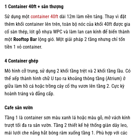
1 Container 40ft + sân thượng
Sử dụng một
container 40ft
dài 12m làm nền tảng. Thay vì đặt
thêm khối container lên trên, toàn bộ nóc của khối 40ft được gia
cố sàn thép, lót gỗ nhựa WPC và làm lan can kính để biến thành
một
Rooftop Bar
lộng gió. Một giải pháp 2 tầng nhưng chỉ tốn
tiền 1 vỏ container.
4 Container ghép
Mô hình cỡ trung, sử dụng 2 khối tầng trệt và 2 khối tầng lầu. Có
thể xếp thành hình chữ U tạo ra khoảng thông tầng (Atrium) ở
giữa làm hồ cá hoặc trồng cây cổ thụ vươn lên tầng 2. Cực kỳ
hoành tráng và đẳng cấp.
Cafe sân vườn
Tầng 1 là container sơn màu xanh lá hoặc màu gỗ, mở vách kính
trượt tối đa ra sân vườn. Tầng 2 thiết kế hệ thống giàn dây leo,
mái lưới che nắng hắt bóng râm xuống tầng 1. Phù hợp với các