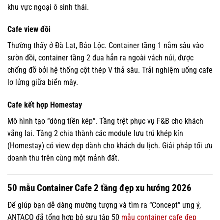
khu vực ngoại ô sinh thái.
Cafe view đồi
Thường thấy ở Đà Lạt, Bảo Lộc. Container tầng 1 nằm sâu vào
sườn đồi, container tầng 2 đua hẳn ra ngoài vách núi, được
chống đỡ bởi hệ thống cột thép V thả sâu. Trải nghiệm uống cafe
lơ lửng giữa biển mây.
Cafe kết hợp Homestay
Mô hình tạo “dòng tiền kép”. Tầng trệt phục vụ F&B cho khách
vãng lai. Tầng 2 chia thành các module lưu trú khép kín
(Homestay) có view đẹp dành cho khách du lịch. Giải pháp tối ưu
doanh thu trên cùng một mảnh đất.
50 mẫu Container Cafe 2 tầng đẹp xu hướng 2026
Để giúp bạn dễ dàng mường tượng và tìm ra “Concept” ưng ý,
ANTACO đã tổng hợp bộ sưu tập 50
mẫu container cafe đẹp