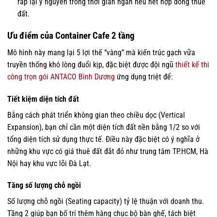
ráp lại y nguyên trong thời gian ngắn nếu hết hợp đồng thuê
đất.
Ưu điểm của Container Cafe 2 tầng
Mô hình này mang lại 5 lợi thế “vàng” mà kiến trúc gạch vữa
truyền thống khó lòng đuổi kịp, đặc biệt được đội ngũ
thiết kế thi
công trọn gói ANTACO Bình Dương
ứng dụng triệt để:
Tiết kiệm diện tích đất
Bằng cách phát triển không gian theo chiều dọc (Vertical
Expansion), bạn chỉ cần một diện tích đất nền bằng 1/2 so với
tổng diện tích sử dụng thực tế. Điều này đặc biệt có ý nghĩa ở
những khu vực có giá thuê đất đắt đỏ như trung tâm TP.HCM, Hà
Nội hay khu vực lõi Đà Lạt.
Tăng số lượng chỗ ngồi
Số lượng chỗ ngồi (Seating capacity) tỷ lệ thuận với doanh thu.
Tầng 2 giúp bạn bố trí thêm hàng chục bộ bàn ghế, tách biệt