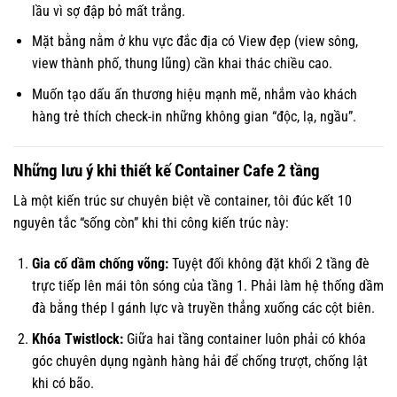
lầu vì sợ đập bỏ mất trắng.
Mặt bằng nằm ở khu vực đắc địa có View đẹp (view sông,
view thành phố, thung lũng) cần khai thác chiều cao.
Muốn tạo dấu ấn thương hiệu mạnh mẽ, nhắm vào khách
hàng trẻ thích check-in những không gian “độc, lạ, ngầu”.
Những lưu ý khi thiết kế Container Cafe 2 tầng
Là một kiến trúc sư chuyên biệt về container, tôi đúc kết 10
nguyên tắc “sống còn” khi thi công kiến trúc này:
Gia cố dầm chống võng:
Tuyệt đối không đặt khối 2 tầng đè
trực tiếp lên mái tôn sóng của tầng 1. Phải làm hệ thống dầm
đà bằng thép I gánh lực và truyền thẳng xuống các cột biên.
Khóa Twistlock:
Giữa hai tầng container luôn phải có khóa
góc chuyên dụng ngành hàng hải để chống trượt, chống lật
khi có bão.