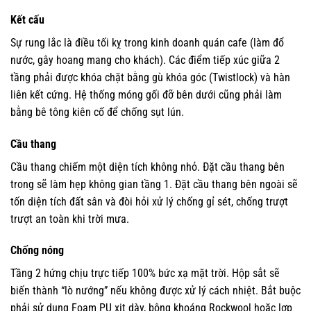
Kết cấu
Sự rung lắc là điều tối kỵ trong kinh doanh quán cafe (làm đổ
nước, gây hoang mang cho khách). Các điểm tiếp xúc giữa 2
tầng phải được khóa chặt bằng gù khóa góc (Twistlock) và hàn
liên kết cứng. Hệ thống móng gối đỡ bên dưới cũng phải làm
bằng bê tông kiên cố để chống sụt lún.
Cầu thang
Cầu thang chiếm một diện tích không nhỏ. Đặt cầu thang bên
trong sẽ làm hẹp không gian tầng 1. Đặt cầu thang bên ngoài sẽ
tốn diện tích đất sân và đòi hỏi xử lý chống gỉ sét, chống trượt
trượt an toàn khi trời mưa.
Chống nóng
Tầng 2 hứng chịu trực tiếp 100% bức xạ mặt trời. Hộp sắt sẽ
biến thành “lò nướng” nếu không được xử lý cách nhiệt. Bắt buộc
phải sử dụng Foam PU xịt dày, bông khoáng Rockwool hoặc lợp