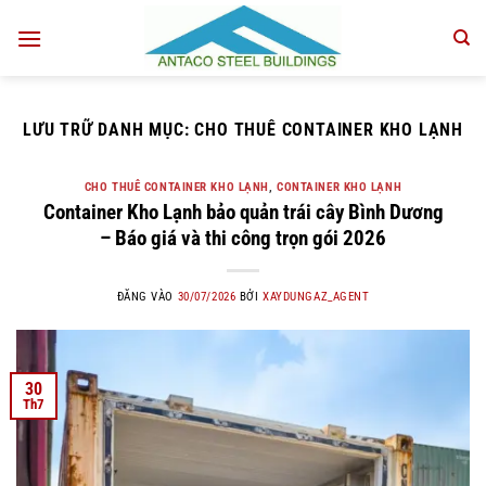
Bỏ
qua
nội
dung
LƯU TRỮ DANH MỤC:
CHO THUÊ CONTAINER KHO LẠNH
CHO THUÊ CONTAINER KHO LẠNH
,
CONTAINER KHO LẠNH
Container Kho Lạnh bảo quản trái cây Bình Dương
– Báo giá và thi công trọn gói 2026
ĐĂNG VÀO
30/07/2026
BỞI
XAYDUNGAZ_AGENT
30
Th7