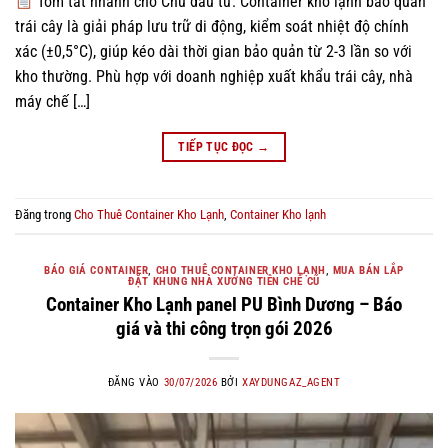
Tóm tắt nhanh cho Chủ đầu tư: Container kho lạnh bảo quản
trái cây là giải pháp lưu trữ di động, kiểm soát nhiệt độ chính
xác (±0,5°C), giúp kéo dài thời gian bảo quản từ 2-3 lần so với
kho thường. Phù hợp với doanh nghiệp xuất khẩu trái cây, nhà
máy chế […]
TIẾP TỤC ĐỌC
→
Đăng trong
Cho Thuê Container Kho Lạnh
,
Container Kho lạnh
BÁO GIÁ CONTAINER
,
CHO THUÊ CONTAINER KHO LẠNH
,
MUA BÁN LẮP
ĐẶT KHUNG NHÀ XƯỞNG TIỀN CHẾ CŨ
Container Kho Lạnh panel PU Bình Dương – Báo
giá và thi công trọn gói 2026
ĐĂNG VÀO
30/07/2026
BỞI
XAYDUNGAZ_AGENT