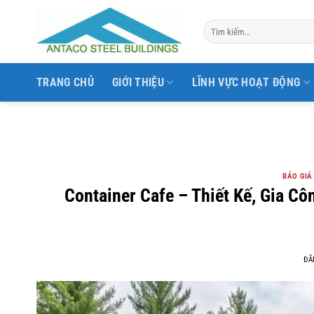
Bỏ
qua
nội
dung
TRANG CHỦ
GIỚI THIỆU
LĨNH VỰC HOẠT ĐỘNG
BÁO GIÁ
Container Cafe – Thiết Kế, Gia C
ĐĂ