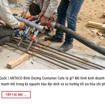
n Quốc | ANTACO Bình Dương Container Cafe là gì? Mô hình kinh doan
mạnh mẽ trong kỷ nguyên hậu đại dịch và xu hướng tối ưu hóa chi ph
TIẾP TỤC ĐỌC
→