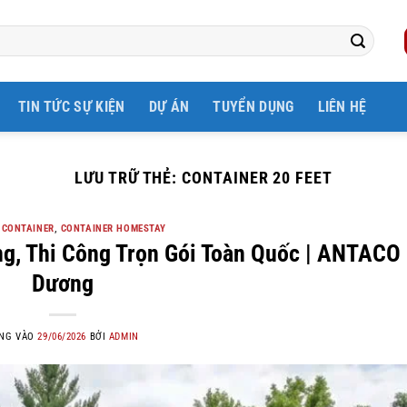
TIN TỨC SỰ KIỆN
DỰ ÁN
TUYỂN DỤNG
LIÊN HỆ
LƯU TRỮ THẺ:
CONTAINER 20 FEET
 CONTAINER
,
CONTAINER HOMESTAY
ông, Thi Công Trọn Gói Toàn Quốc | ANTACO
Dương
NG VÀO
29/06/2026
BỞI
ADMIN