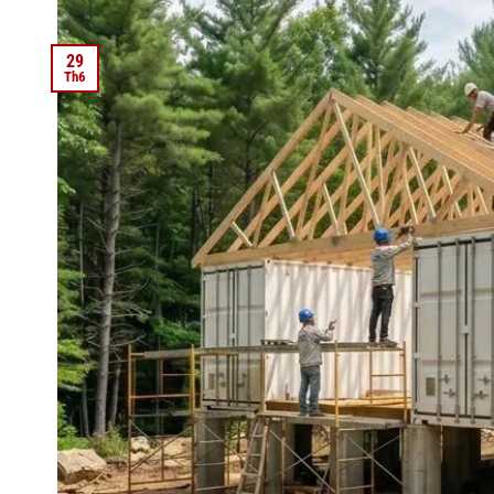
29
Th6