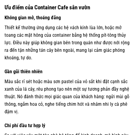
Ưu điểm của Container Cafe sân vườn
Không gian mở, thoáng đãng
Thiết kế thường ứng dụng các hệ vách kính lùa lớn, hoặc mở
toang các mặt hông của container bằng hệ thống pít-tông thủy
lực. Điều này giúp không gian bên trong quán như được nới rộng
ra đến tận những tán cây bên ngoài, mang lại cảm giác phóng
khoáng, tự do.
Gần gũi thiên nhiên
Màu sắc rỉ sét hoặc màu sơn pastel của vỏ sắt khi đặt cạnh sắc
xanh của lá cây, rêu phong tạo nên một sự tương phản đầy nghệ
thuật. Nó đánh thức mọi giác quan của khách hàng: ngửi mùi gỗ
thông, ngắm hoa cỏ, nghe tiếng chim hót và nhâm nhi ly cà phê
đậm vị.
Chi phí đầu tư hợp lý