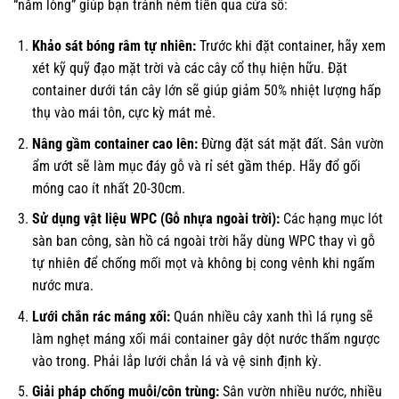
“nằm lòng” giúp bạn tránh ném tiền qua cửa sổ:
Khảo sát bóng râm tự nhiên:
Trước khi đặt container, hãy xem
xét kỹ quỹ đạo mặt trời và các cây cổ thụ hiện hữu. Đặt
container dưới tán cây lớn sẽ giúp giảm 50% nhiệt lượng hấp
thụ vào mái tôn, cực kỳ mát mẻ.
Nâng gầm container cao lên:
Đừng đặt sát mặt đất. Sân vườn
ẩm ướt sẽ làm mục đáy gỗ và rỉ sét gầm thép. Hãy đổ gối
móng cao ít nhất 20-30cm.
Sử dụng vật liệu WPC (Gỗ nhựa ngoài trời):
Các hạng mục lót
sàn ban công, sàn hồ cá ngoài trời hãy dùng WPC thay vì gỗ
tự nhiên để chống mối mọt và không bị cong vênh khi ngấm
nước mưa.
Lưới chắn rác máng xối:
Quán nhiều cây xanh thì lá rụng sẽ
làm nghẹt máng xối mái container gây dột nước thấm ngược
vào trong. Phải lắp lưới chắn lá và vệ sinh định kỳ.
Giải pháp chống muỗi/côn trùng:
Sân vườn nhiều nước, nhiều