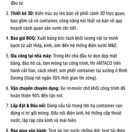
đầu tư.
Thiết kế 3D:
Kiến trúc sư lên bản vẽ phối cảnh 3D trực quan,
bao gồm cả vỏ container, công năng nội thất và bản vẽ quy
hoạch cảnh quan sân vườn chi tiết.
Báo giá BOQ:
Xuất bảng bóc tách khối lượng vật tư minh
bạch từ sắt thép, kính, sơn đến hệ thống điện nước M&E.
Gia công tại nhà máy:
Trong khi chủ đầu tư dọn dẹp mặt
bằng, đào hồ cá, làm móng tại công trình, thì ANTACO tiến
hành cắt hàn, cách nhiệt, sơn phết container tại xưởng ở Bình
Dương (Giúp rút ngắn 50% thời gian thi công).
Vận chuyển chuyên dụng:
Xe rơ-moóc chở khối công trình đã
hoàn thiện 90% đến tận nơi.
Lắp đặt & Đấu nối:
Dùng cẩu tải trọng lớn hạ container vào
đúng vị trí gối móng. Đấu nối điện lưới, hệ thống cấp thoát
nước, lắp ráp cửa kính và mái hiên.
Bàn giao vận hành:
Test áp lực nước chống dột, test tải điện,