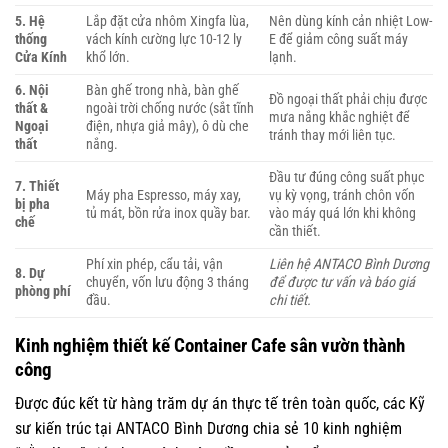
5. Hệ
Lắp đặt cửa nhôm Xingfa lùa,
Nên dùng kính cản nhiệt Low-
thống
vách kính cường lực 10-12 ly
E để giảm công suất máy
Cửa Kính
khổ lớn.
lạnh.
6. Nội
Bàn ghế trong nhà, bàn ghế
Đồ ngoại thất phải chịu được
thất &
ngoài trời chống nước (sắt tĩnh
mưa nắng khắc nghiệt để
Ngoại
điện, nhựa giả mây), ô dù che
tránh thay mới liên tục.
thất
nắng.
Đầu tư đúng công suất phục
7. Thiết
Máy pha Espresso, máy xay,
vụ kỳ vọng, tránh chôn vốn
bị pha
tủ mát, bồn rửa inox quầy bar.
vào máy quá lớn khi không
chế
cần thiết.
Phí xin phép, cẩu tải, vận
Liên hệ ANTACO Bình Dương
8. Dự
chuyển, vốn lưu động 3 tháng
để được tư vấn và báo giá
phòng phí
đầu.
chi tiết.
Kinh nghiệm thiết kế Container Cafe sân vườn thành
công
Được đúc kết từ hàng trăm dự án thực tế trên toàn quốc, các Kỹ
sư kiến trúc tại ANTACO Bình Dương chia sẻ 10 kinh nghiệm