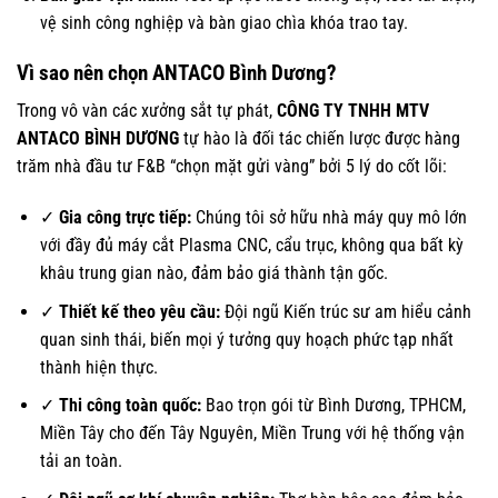
vệ sinh công nghiệp và bàn giao chìa khóa trao tay.
Vì sao nên chọn ANTACO Bình Dương?
Trong vô vàn các xưởng sắt tự phát,
CÔNG TY TNHH MTV
ANTACO BÌNH DƯƠNG
tự hào là đối tác chiến lược được hàng
trăm nhà đầu tư F&B “chọn mặt gửi vàng” bởi 5 lý do cốt lõi:
✓
Gia công trực tiếp:
Chúng tôi sở hữu nhà máy quy mô lớn
với đầy đủ máy cắt Plasma CNC, cẩu trục, không qua bất kỳ
khâu trung gian nào, đảm bảo giá thành tận gốc.
✓
Thiết kế theo yêu cầu:
Đội ngũ Kiến trúc sư am hiểu cảnh
quan sinh thái, biến mọi ý tưởng quy hoạch phức tạp nhất
thành hiện thực.
✓
Thi công toàn quốc:
Bao trọn gói từ Bình Dương, TPHCM,
Miền Tây cho đến Tây Nguyên, Miền Trung với hệ thống vận
tải an toàn.