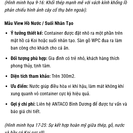
(Hình minh họa 9-16: Khối thép mạnh mẽ với vách kính khổng lồ
phản chiếu hình ảnh cây cổ thụ bên ngoài).
Mẫu View Hồ Nước / Suối Nhân Tạo
Ý tưởng thiết kế:
Container được đặt nhô ra một phần trên
mặt hồ cá Koi hoặc suối nhân tạo. Sàn gỗ WPC đua ra làm
ban công cho khách cho cá ăn.
Đối tượng phù hợp:
Gia đình có trẻ nhỏ, khách hàng thích
phong thủy, tịnh tâm.
Diện tích tham khảo:
Trên 300m2.
Ưu điểm:
Nước giúp điều hòa vi khí hậu, làm mát không khí
xung quanh vỏ container cực kỳ hiệu quả.
Gợi ý chi phí:
Liên hệ ANTACO Bình Dương để được tư vấn và
báo giá chi tiết.
(Hình minh họa 17-25: Sự kết hợp hoàn mỹ giữa thép, gỗ, nước
và bầy cá Koi rực rỡ).