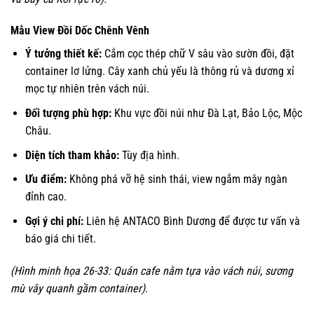
Mẫu View Đồi Dốc Chênh Vênh
Ý tưởng thiết kế:
Cắm cọc thép chữ V sâu vào sườn đồi, đặt
container lơ lửng. Cây xanh chủ yếu là thông rủ và dương xỉ
mọc tự nhiên trên vách núi.
Đối tượng phù hợp:
Khu vực đồi núi như Đà Lạt, Bảo Lộc, Mộc
Châu.
Diện tích tham khảo:
Tùy địa hình.
Ưu điểm:
Không phá vỡ hệ sinh thái, view ngắm mây ngàn
đỉnh cao.
Gợi ý chi phí:
Liên hệ ANTACO Bình Dương để được tư vấn và
báo giá chi tiết.
(Hình minh họa 26-33: Quán cafe nằm tựa vào vách núi, sương
mù vây quanh gầm container).