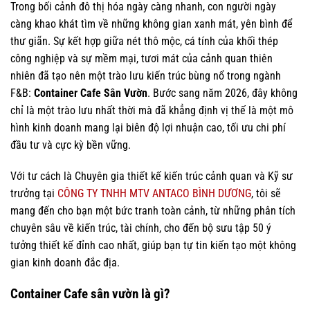
Trong bối cảnh đô thị hóa ngày càng nhanh, con người ngày
càng khao khát tìm về những không gian xanh mát, yên bình để
thư giãn. Sự kết hợp giữa nét thô mộc, cá tính của khối thép
công nghiệp và sự mềm mại, tươi mát của cảnh quan thiên
nhiên đã tạo nên một trào lưu kiến trúc bùng nổ trong ngành
F&B:
Container Cafe Sân Vườn
. Bước sang năm 2026, đây không
chỉ là một trào lưu nhất thời mà đã khẳng định vị thế là một mô
hình kinh doanh mang lại biên độ lợi nhuận cao, tối ưu chi phí
đầu tư và cực kỳ bền vững.
Với tư cách là Chuyên gia thiết kế kiến trúc cảnh quan và Kỹ sư
trưởng tại
CÔNG TY TNHH MTV ANTACO BÌNH DƯƠNG
, tôi sẽ
mang đến cho bạn một bức tranh toàn cảnh, từ những phân tích
chuyên sâu về kiến trúc, tài chính, cho đến bộ sưu tập 50 ý
tưởng thiết kế đỉnh cao nhất, giúp bạn tự tin kiến tạo một không
gian kinh doanh đắc địa.
Container Cafe sân vườn là gì?