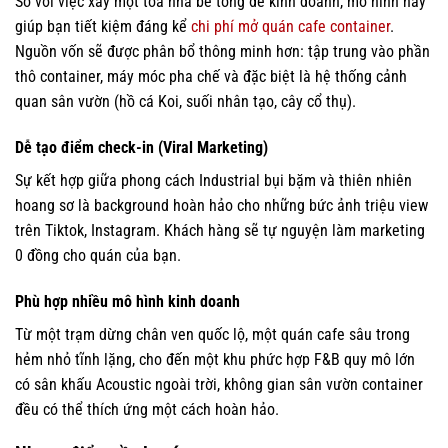
So với việc xây một tòa nhà bê tông để kinh doanh, mô hình này
giúp bạn tiết kiệm đáng kể
chi phí mở quán cafe container
.
Nguồn vốn sẽ được phân bổ thông minh hơn: tập trung vào phần
thô container, máy móc pha chế và đặc biệt là hệ thống cảnh
quan sân vườn (hồ cá Koi, suối nhân tạo, cây cổ thụ).
Dễ tạo điểm check-in (Viral Marketing)
Sự kết hợp giữa phong cách Industrial bụi bặm và thiên nhiên
hoang sơ là background hoàn hảo cho những bức ảnh triệu view
trên Tiktok, Instagram. Khách hàng sẽ tự nguyện làm marketing
0 đồng cho quán của bạn.
Phù hợp nhiều mô hình kinh doanh
Từ một trạm dừng chân ven quốc lộ, một quán cafe sâu trong
hẻm nhỏ tĩnh lặng, cho đến một khu phức hợp F&B quy mô lớn
có sân khấu Acoustic ngoài trời, không gian sân vườn container
đều có thể thích ứng một cách hoàn hảo.