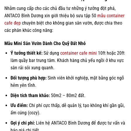
Nhằm cung cấp cho các chủ đầu tư những ý tưởng đột phá,
ANTACO Bình Dương xin giới thiệu bộ sưu tập 50
mẫu container
cafe đẹp
chuyên biệt cho không gian sân vườn, được chia theo
các phân khúc công năng:
Mẫu Mini Sân Vườn Dành Cho Quỹ Đất Nhỏ
Ý tưởng thiết kế:
Sử dụng
container cafe mini
10ft hoặc 20ft
làm quầy bar trung tâm. Khách hàng chủ yếu ngồi ở khu vực
sân rải sỏi xung quanh.
Đối tượng phù hợp:
Sinh viên khởi nghiệp, mặt bằng góc ngõ
hẻm yên tĩnh.
Diện tích tham khảo:
50m2 – 80m2 đất.
Ưu điểm:
Chi phí cực thấp, dễ quản lý, tạo không khí gần gũi,
ấm cúng (cozy).
Gợi ý chi phí:
Liên hệ ANTACO Bình Dương để được tư vấn và
báo giá chi tiết.