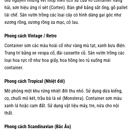
Giữ nguyên những vết móp méo lịch sử của vỏ container hàng
hải, sơn hiệu ứng rỉ sét (Corten). Bàn ghế bằng sắt ống, gỗ pallet
tái chế. Sân vườn trồng các loại cây có hình dáng gai góc như
xương rồng, xương rồng sa mạc, cỏ lau.
Phong cách Vintage / Retro
Container sơn các màu hoài cổ như vàng mù tạt, xanh bưu điện.
Trang trí bằng xe vespa cổ, đài cassette cũ. Sân vườn trồng các
loại hoa rực rỡ như hoa giấy, hoa hồng leo rủ xuống mái
container.
Phong cách Tropical (Nhiệt đới)
Mô phỏng một khu rừng nhiệt đới thu nhỏ. Sử dụng dừa kiểng,
cọ, chuối mỏ két, trầu bà lá xẻ (Monstera). Container sơn màu
xanh lá hoặc cam đất. Sử dụng vật liệu mây, tre, nứa cho nội
thất.
Phong cách Scandinavian (Bắc Âu)