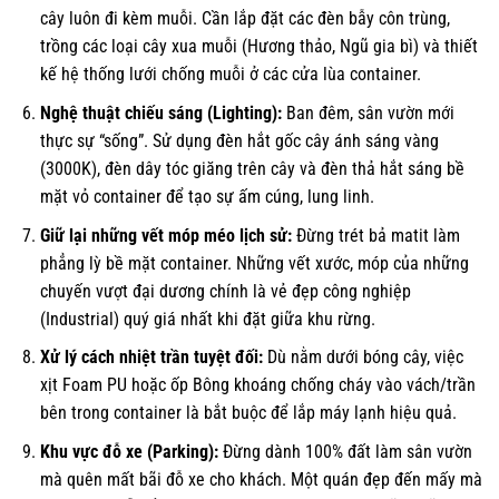
cây luôn đi kèm muỗi. Cần lắp đặt các đèn bẫy côn trùng,
trồng các loại cây xua muỗi (Hương thảo, Ngũ gia bì) và thiết
kế hệ thống lưới chống muỗi ở các cửa lùa container.
Nghệ thuật chiếu sáng (Lighting):
Ban đêm, sân vườn mới
thực sự “sống”. Sử dụng đèn hắt gốc cây ánh sáng vàng
(3000K), đèn dây tóc giăng trên cây và đèn thả hắt sáng bề
mặt vỏ container để tạo sự ấm cúng, lung linh.
Giữ lại những vết móp méo lịch sử:
Đừng trét bả matit làm
phẳng lỳ bề mặt container. Những vết xước, móp của những
chuyến vượt đại dương chính là vẻ đẹp công nghiệp
(Industrial) quý giá nhất khi đặt giữa khu rừng.
Xử lý cách nhiệt trần tuyệt đối:
Dù nằm dưới bóng cây, việc
xịt Foam PU hoặc ốp Bông khoáng chống cháy vào vách/trần
bên trong container là bắt buộc để lắp máy lạnh hiệu quả.
Khu vực đỗ xe (Parking):
Đừng dành 100% đất làm sân vườn
mà quên mất bãi đỗ xe cho khách. Một quán đẹp đến mấy mà