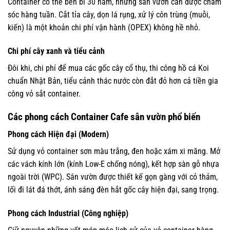
Container có thể bền bỉ 30 năm, nhưng sân vườn cần được chăm
sóc hàng tuần. Cắt tỉa cây, dọn lá rụng, xử lý côn trùng (muỗi,
kiến) là một khoản chi phí vận hành (OPEX) không hề nhỏ.
Chi phí cây xanh và tiểu cảnh
Đôi khi, chi phí để mua các gốc cây cổ thụ, thi công hồ cá Koi
chuẩn Nhật Bản, tiểu cảnh thác nước còn đắt đỏ hơn cả tiền gia
công vỏ sắt container.
Các phong cách Container Cafe sân vườn phổ biến
Phong cách Hiện đại (Modern)
Sử dụng vỏ container sơn màu trắng, đen hoặc xám xi măng. Mở
các vách kính lớn (kính Low-E chống nóng), kết hợp sàn gỗ nhựa
ngoài trời (WPC). Sân vườn được thiết kế gọn gàng với cỏ thảm,
lối đi lát đá thớt, ánh sáng đèn hắt gốc cây hiện đại, sang trọng.
Phong cách Industrial (Công nghiệp)