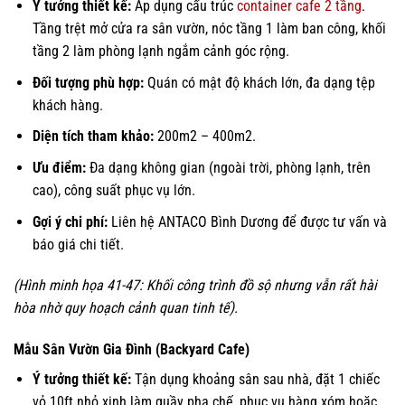
Ý tưởng thiết kế:
Áp dụng cấu trúc
container cafe 2 tầng
.
Tầng trệt mở cửa ra sân vườn, nóc tầng 1 làm ban công, khối
tầng 2 làm phòng lạnh ngắm cảnh góc rộng.
Đối tượng phù hợp:
Quán có mật độ khách lớn, đa dạng tệp
khách hàng.
Diện tích tham khảo:
200m2 – 400m2.
Ưu điểm:
Đa dạng không gian (ngoài trời, phòng lạnh, trên
cao), công suất phục vụ lớn.
Gợi ý chi phí:
Liên hệ ANTACO Bình Dương để được tư vấn và
báo giá chi tiết.
(Hình minh họa 41-47: Khối công trình đồ sộ nhưng vẫn rất hài
hòa nhờ quy hoạch cảnh quan tinh tế).
Mẫu Sân Vườn Gia Đình (Backyard Cafe)
Ý tưởng thiết kế:
Tận dụng khoảng sân sau nhà, đặt 1 chiếc
vỏ 10ft nhỏ xinh làm quầy pha chế, phục vụ hàng xóm hoặc