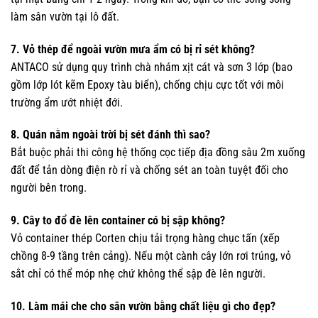
làm sân vườn tại lô đất.
7. Vỏ thép để ngoài vườn mưa ẩm có bị rỉ sét không?
ANTACO sử dụng quy trình chà nhám xịt cát và sơn 3 lớp (bao
gồm lớp lót kẽm Epoxy tàu biển), chống chịu cực tốt với môi
trường ẩm ướt nhiệt đới.
8. Quán nằm ngoài trời bị sét đánh thì sao?
Bắt buộc phải thi công hệ thống cọc tiếp địa đồng sâu 2m xuống
đất để tản dòng điện rò rỉ và chống sét an toàn tuyệt đối cho
người bên trong.
9. Cây to đổ đè lên container có bị sập không?
Vỏ container thép Corten chịu tải trọng hàng chục tấn (xếp
chồng 8-9 tầng trên cảng). Nếu một cành cây lớn rơi trúng, vỏ
sắt chỉ có thể móp nhẹ chứ không thể sập đè lên người.
10. Làm mái che cho sân vườn bằng chất liệu gì cho đẹp?