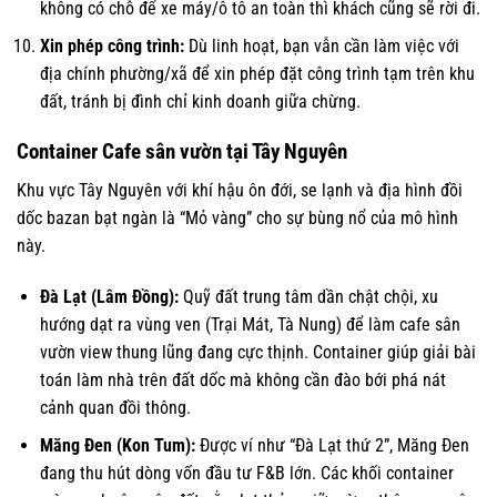
không có chỗ để xe máy/ô tô an toàn thì khách cũng sẽ rời đi.
Xin phép công trình:
Dù linh hoạt, bạn vẫn cần làm việc với
địa chính phường/xã để xin phép đặt công trình tạm trên khu
đất, tránh bị đình chỉ kinh doanh giữa chừng.
Container Cafe sân vườn tại Tây Nguyên
Khu vực Tây Nguyên với khí hậu ôn đới, se lạnh và địa hình đồi
dốc bazan bạt ngàn là “Mỏ vàng” cho sự bùng nổ của mô hình
này.
Đà Lạt (Lâm Đồng):
Quỹ đất trung tâm dần chật chội, xu
hướng dạt ra vùng ven (Trại Mát, Tà Nung) để làm cafe sân
vườn view thung lũng đang cực thịnh. Container giúp giải bài
toán làm nhà trên đất dốc mà không cần đào bới phá nát
cảnh quan đồi thông.
Măng Đen (Kon Tum):
Được ví như “Đà Lạt thứ 2”, Măng Đen
đang thu hút dòng vốn đầu tư F&B lớn. Các khối container