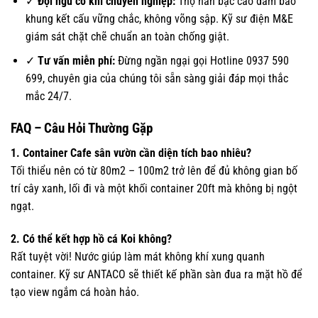
✓
Đội ngũ cơ khí chuyên nghiệp:
Thợ hàn bậc cao đảm bảo
khung kết cấu vững chắc, không võng sập. Kỹ sư điện M&E
giám sát chặt chẽ chuẩn an toàn chống giật.
✓
Tư vấn miễn phí:
Đừng ngần ngại gọi Hotline 0937 590
699, chuyên gia của chúng tôi sẵn sàng giải đáp mọi thắc
mắc 24/7.
FAQ – Câu Hỏi Thường Gặp
1. Container Cafe sân vườn cần diện tích bao nhiêu?
Tối thiểu nên có từ 80m2 – 100m2 trở lên để đủ không gian bố
trí cây xanh, lối đi và một khối container 20ft mà không bị ngột
ngạt.
2. Có thể kết hợp hồ cá Koi không?
Rất tuyệt vời! Nước giúp làm mát không khí xung quanh
container. Kỹ sư ANTACO sẽ thiết kế phần sàn đua ra mặt hồ để
tạo view ngắm cá hoàn hảo.