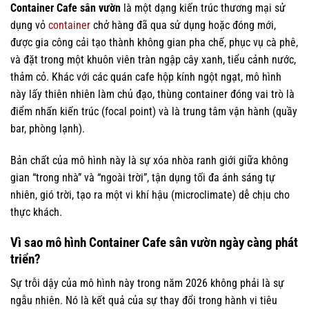
Container Cafe sân vườn
là một dạng kiến trúc thương mại sử
dụng vỏ
container
chở hàng đã qua sử dụng hoặc đóng mới,
được gia công cải tạo thành không gian pha chế, phục vụ cà phê,
và đặt trong một khuôn viên tràn ngập cây xanh, tiểu cảnh nước,
thảm cỏ. Khác với các quán cafe hộp kính ngột ngạt, mô hình
này lấy thiên nhiên làm chủ đạo, thùng container đóng vai trò là
điểm nhấn kiến trúc (focal point) và là trung tâm vận hành (quầy
bar, phòng lạnh).
Bản chất của mô hình này là sự xóa nhòa ranh giới giữa không
gian “trong nhà” và “ngoài trời”, tận dụng tối đa ánh sáng tự
nhiên, gió trời, tạo ra một vi khí hậu (microclimate) dễ chịu cho
thực khách.
Vì sao mô hình Container Cafe sân vườn ngày càng phát
triển?
Sự trỗi dậy của mô hình này trong năm 2026 không phải là sự
ngẫu nhiên. Nó là kết quả của sự thay đổi trong hành vi tiêu