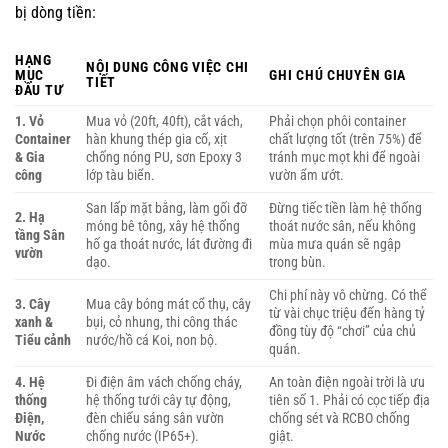
bị dòng tiền:
HẠNG
NỘI DUNG CÔNG VIỆC CHI
MỤC
GHI CHÚ CHUYÊN GIA
TIẾT
ĐẦU TƯ
1. Vỏ
Mua vỏ (20ft, 40ft), cắt vách,
Phải chọn phôi container
Container
hàn khung thép gia cố, xịt
chất lượng tốt (trên 75%) để
& Gia
chống nóng PU, sơn Epoxy 3
tránh mục mọt khi để ngoài
công
lớp tàu biển.
vườn ẩm ướt.
San lấp mặt bằng, làm gối đỡ
Đừng tiếc tiền làm hệ thống
2. Hạ
móng bê tông, xây hệ thống
thoát nước sân, nếu không
tầng Sân
hố ga thoát nước, lát đường đi
mùa mưa quán sẽ ngập
vườn
dạo.
trong bùn.
Chi phí này vô chừng. Có thể
3. Cây
Mua cây bóng mát cổ thụ, cây
từ vài chục triệu đến hàng tỷ
xanh &
bụi, cỏ nhung, thi công thác
đồng tùy độ “chơi” của chủ
Tiểu cảnh
nước/hồ cá Koi, non bộ.
quán.
4. Hệ
Đi điện âm vách chống cháy,
An toàn điện ngoài trời là ưu
thống
hệ thống tưới cây tự động,
tiên số 1. Phải có cọc tiếp địa
Điện,
đèn chiếu sáng sân vườn
chống sét và RCBO chống
Nước
chống nước (IP65+).
giật.