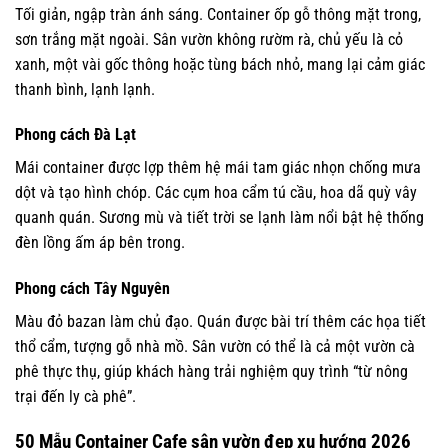
Tối giản, ngập tràn ánh sáng. Container ốp gỗ thông mặt trong,
sơn trắng mặt ngoài. Sân vườn không rườm rà, chủ yếu là cỏ
xanh, một vài gốc thông hoặc tùng bách nhỏ, mang lại cảm giác
thanh bình, lạnh lạnh.
Phong cách Đà Lạt
Mái container được lợp thêm hệ mái tam giác nhọn chống mưa
dột và tạo hình chóp. Các cụm hoa cẩm tú cầu, hoa dã quỳ vây
quanh quán. Sương mù và tiết trời se lạnh làm nổi bật hệ thống
đèn lồng ấm áp bên trong.
Phong cách Tây Nguyên
Màu đỏ bazan làm chủ đạo. Quán được bài trí thêm các họa tiết
thổ cẩm, tượng gỗ nhà mồ. Sân vườn có thể là cả một vườn cà
phê thực thụ, giúp khách hàng trải nghiệm quy trình “từ nông
trại đến ly cà phê”.
50 Mẫu Container Cafe sân vườn đẹp xu hướng 2026