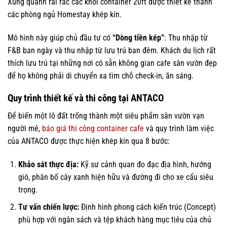
Xung quanh rải rác các khối container 20ft được thiết kế thành
các phòng ngủ Homestay khép kín.
Mô hình này giúp chủ đầu tư có
“Dòng tiền kép”
: Thu nhập từ
F&B ban ngày và thu nhập từ lưu trú ban đêm. Khách du lịch rất
thích lưu trú tại những nơi có sẵn không gian cafe sân vườn đẹp
để họ không phải di chuyển xa tìm chỗ check-in, ăn sáng.
Quy trình thiết kế và thi công tại ANTACO
Để biến một lô đất trống thành một siêu phẩm sân vườn vạn
người mê,
báo giá thi công container cafe
và quy trình làm việc
của ANTACO được thực hiện khép kín qua 8 bước:
Khảo sát thực địa:
Kỹ sư cảnh quan đo đạc địa hình, hướng
gió, phân bố cây xanh hiện hữu và đường đi cho xe cẩu siêu
trọng.
Tư vấn chiến lược:
Định hình phong cách kiến trúc (Concept)
phù hợp với ngân sách và tệp khách hàng mục tiêu của chủ