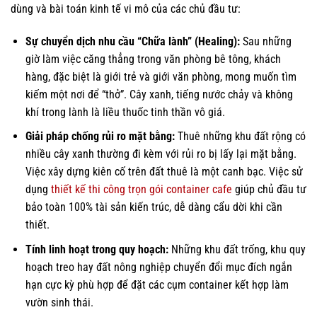
dùng và bài toán kinh tế vi mô của các chủ đầu tư:
Sự chuyển dịch nhu cầu “Chữa lành” (Healing):
Sau những
giờ làm việc căng thẳng trong văn phòng bê tông, khách
hàng, đặc biệt là giới trẻ và giới văn phòng, mong muốn tìm
kiếm một nơi để “thở”. Cây xanh, tiếng nước chảy và không
khí trong lành là liều thuốc tinh thần vô giá.
Giải pháp chống rủi ro mặt bằng:
Thuê những khu đất rộng có
nhiều cây xanh thường đi kèm với rủi ro bị lấy lại mặt bằng.
Việc xây dựng kiên cố trên đất thuê là một canh bạc. Việc sử
dụng
thiết kế thi công trọn gói container cafe
giúp chủ đầu tư
bảo toàn 100% tài sản kiến trúc, dễ dàng cẩu dời khi cần
thiết.
Tính linh hoạt trong quy hoạch:
Những khu đất trống, khu quy
hoạch treo hay đất nông nghiệp chuyển đổi mục đích ngắn
hạn cực kỳ phù hợp để đặt các cụm container kết hợp làm
vườn sinh thái.