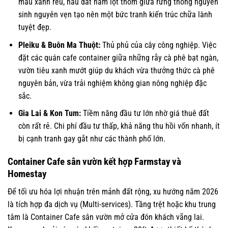
màu xanh rêu, nâu đất nằm lọt thỏm giữa rừng thông nguyên
sinh nguyên vẹn tạo nên một bức tranh kiến trúc chữa lành
tuyệt đẹp.
Pleiku & Buôn Ma Thuột:
Thủ phủ của cây công nghiệp. Việc
đặt các quán cafe container giữa những rẫy cà phê bạt ngàn,
vườn tiêu xanh mướt giúp du khách vừa thưởng thức cà phê
nguyên bản, vừa trải nghiệm không gian nông nghiệp đặc
sắc.
Gia Lai & Kon Tum:
Tiềm năng đầu tư lớn nhờ giá thuê đất
còn rất rẻ. Chi phí đầu tư thấp, khả năng thu hồi vốn nhanh, ít
bị cạnh tranh gay gắt như các thành phố lớn.
Container Cafe sân vườn kết hợp Farmstay và
Homestay
Để tối ưu hóa lợi nhuận trên mảnh đất rộng, xu hướng năm 2026
là tích hợp đa dịch vụ (Multi-services). Tầng trệt hoặc khu trung
tâm là Container Cafe sân vườn mở cửa đón khách vãng lai.