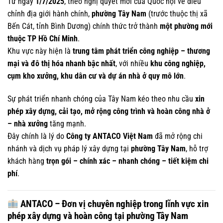
Từ ngày
1/7/2025
, theo nghị quyết mới của Quốc hội về điều
chỉnh địa giới hành chính,
phường Tây Nam
(trước thuộc thị xã
Bến Cát, tỉnh Bình Dương) chính thức trở thành
một phường mới
thuộc TP Hồ Chí Minh
.
Khu vực này hiện là
trung tâm phát triển công nghiệp – thương
mại và đô thị hóa nhanh bậc nhất
, với nhiều
khu công nghiệp,
cụm kho xưởng, khu dân cư và dự án nhà ở quy mô lớn
.
Sự phát triển nhanh chóng của Tây Nam kéo theo nhu cầu
xin
phép xây dựng, cải tạo, mở rộng công trình và hoàn công nhà ở
– nhà xưởng
tăng mạnh.
Đây chính là lý do
Công ty ANTACO Việt Nam
đã mở rộng chi
nhánh và dịch vụ pháp lý xây dựng tại
phường Tây Nam
, hỗ trợ
khách hàng
trọn gói – chính xác – nhanh chóng – tiết kiệm chi
phí
.
ANTACO – Đơn vị chuyên nghiệp trong lĩnh vực xin
phép xây dựng và hoàn công tại phường Tây Nam