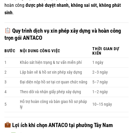
hoàn công
được phê duyệt nhanh, không sai sót, không phát
sinh
.
Quy trình dịch vụ xin phép xây dựng và hoàn công
trọn gói ANTACO
THỜI GIAN DỰ
BƯỚC
NỘI DUNG CÔNG VIỆC
KIẾN
1
Khảo sát hiện trạng & tư vấn miễn phí
1 ngày
2
Lập bản vẽ & hồ sơ xin phép xây dựng
2–3 ngày
3
Đại diện nộp hồ sơ tại cơ quan chức năng
5–7 ngày
4
Theo dõi và nhận giấy phép xây dựng
1–2 ngày
Hỗ trợ hoàn công và bàn giao hồ sơ pháp
5
10–15 ngày
lý
Lợi ích khi chọn ANTACO tại phường Tây Nam