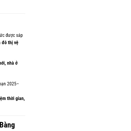
hức được sáp
 đô thị vệ
ới, nhà ở
đoạn 2025–
iệm thời gian,
 Bàng