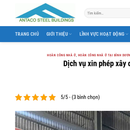
Bỏ
qua
nội
dung
TRANG CHỦ
GIỚI THIỆU
LĨNH VỰC HOẠT ĐỘNG
HOÀN CÔNG NHÀ Ở
,
HOÀN CÔNG NHÀ Ở TẠI BÌNH DƯƠ
Dịch vụ xin phép xây
5/5 - (3 bình chọn)