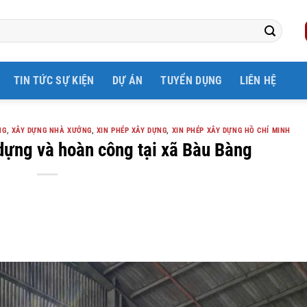
TIN TỨC SỰ KIỆN
DỰ ÁN
TUYỂN DỤNG
LIÊN HỆ
NG
,
XÂY DỰNG NHÀ XƯỞNG
,
XIN PHÉP XÂY DỰNG
,
XIN PHÉP XÂY DỰNG HỒ CHÍ MINH
 dựng và hoàn công tại xã Bàu Bàng