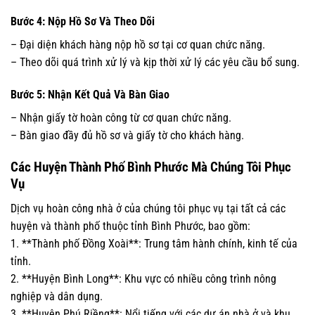
Bước 4: Nộp Hồ Sơ Và Theo Dõi
– Đại diện khách hàng nộp hồ sơ tại cơ quan chức năng.
– Theo dõi quá trình xử lý và kịp thời xử lý các yêu cầu bổ sung.
Bước 5: Nhận Kết Quả Và Bàn Giao
– Nhận giấy tờ hoàn công từ cơ quan chức năng.
– Bàn giao đầy đủ hồ sơ và giấy tờ cho khách hàng.
Các Huyện Thành Phố Bình Phước Mà Chúng Tôi Phục
Vụ
Dịch vụ hoàn công nhà ở của chúng tôi phục vụ tại tất cả các
huyện và thành phố thuộc tỉnh Bình Phước, bao gồm:
1. **Thành phố Đồng Xoài**: Trung tâm hành chính, kinh tế của
tỉnh.
2. **Huyện Bình Long**: Khu vực có nhiều công trình nông
nghiệp và dân dụng.
3. **Huyện Phú Riềng**: Nổi tiếng với các dự án nhà ở và khu