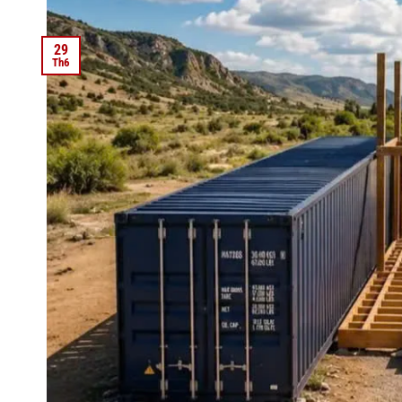
29
Th6