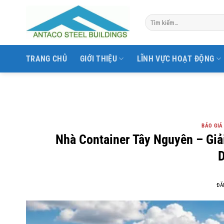
Bỏ
qua
nội
dung
TRANG CHỦ
GIỚI THIỆU
LĨNH VỰC HOẠT ĐỘNG
BÁO GIÁ
Nhà Container Tây Nguyên – Gi
D
ĐĂ