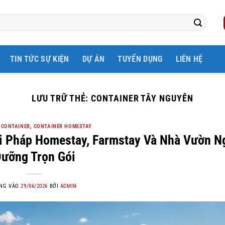
TIN TỨC SỰ KIỆN
DỰ ÁN
TUYỂN DỤNG
LIÊN HỆ
LƯU TRỮ THẺ:
CONTAINER TÂY NGUYÊN
 CONTAINER
,
CONTAINER HOMESTAY
ải Pháp Homestay, Farmstay Và Nhà Vườn N
ưỡng Trọn Gói
NG VÀO
29/06/2026
BỞI
ADMIN