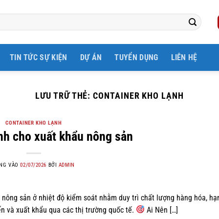
TIN TỨC SỰ KIỆN
DỰ ÁN
TUYỂN DỤNG
LIÊN HỆ
LƯU TRỮ THẺ:
CONTAINER KHO LẠNH
CONTAINER KHO LẠNH
nh cho xuất khẩu nông sản
NG VÀO
02/07/2026
BỞI
ADMIN
 nông sản ở nhiệt độ kiểm soát nhằm duy trì chất lượng hàng hóa, hạ
ển và xuất khẩu qua các thị trường quốc tế.
Ai Nên […]