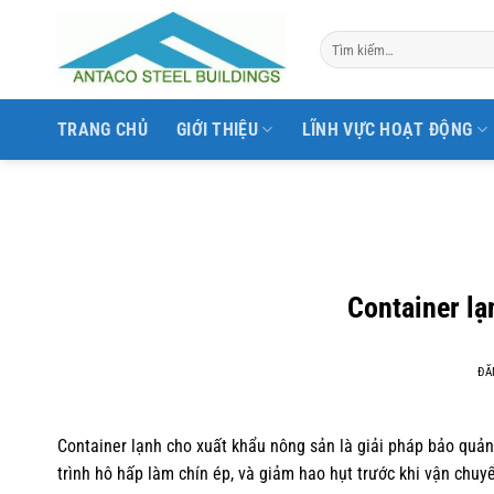
Bỏ
qua
nội
dung
TRANG CHỦ
GIỚI THIỆU
LĨNH VỰC HOẠT ĐỘNG
Container lạ
ĐĂ
Container lạnh cho xuất khẩu nông sản là giải pháp bảo quản
trình hô hấp làm chín ép, và giảm hao hụt trước khi vận chuy