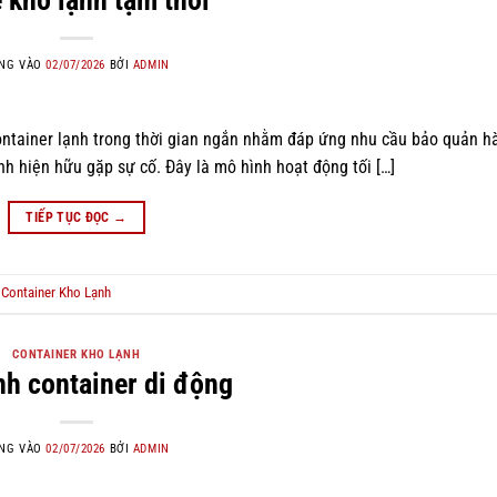
NG VÀO
02/07/2026
BỞI
ADMIN
container lạnh trong thời gian ngắn nhằm đáp ứng nhu cầu bảo quản h
nh hiện hữu gặp sự cố. Đây là mô hình hoạt động tối […]
TIẾP TỤC ĐỌC
→
ẻ
Container Kho Lạnh
CONTAINER KHO LẠNH
nh container di động
NG VÀO
02/07/2026
BỞI
ADMIN