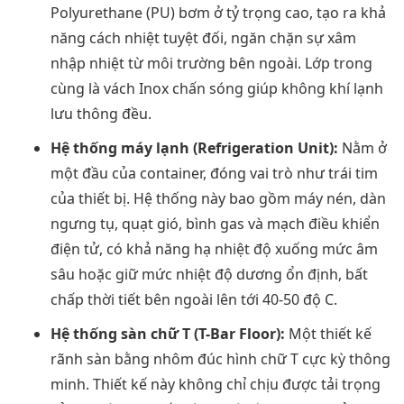
Polyurethane (PU) bơm ở tỷ trọng cao, tạo ra khả
năng cách nhiệt tuyệt đối, ngăn chặn sự xâm
nhập nhiệt từ môi trường bên ngoài. Lớp trong
cùng là vách Inox chấn sóng giúp không khí lạnh
lưu thông đều.
Hệ thống máy lạnh (Refrigeration Unit):
Nằm ở
một đầu của container, đóng vai trò như trái tim
của thiết bị. Hệ thống này bao gồm máy nén, dàn
ngưng tụ, quạt gió, bình gas và mạch điều khiển
điện tử, có khả năng hạ nhiệt độ xuống mức âm
sâu hoặc giữ mức nhiệt độ dương ổn định, bất
chấp thời tiết bên ngoài lên tới 40-50 độ C.
Hệ thống sàn chữ T (T-Bar Floor):
Một thiết kế
rãnh sàn bằng nhôm đúc hình chữ T cực kỳ thông
minh. Thiết kế này không chỉ chịu được tải trọng