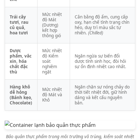
Mức nhiệt
Trái cây
Cân bằng độ ẩm, cung cấp
độ Mát
tươi, rau
oxy, hạn chế tình trạng chín
(Dương)
củ quả,
héo, duy trì màu sắc tự
kết hợp
hoa tươi
nhiên.
(Chilled)
thông gió
Dược
Mức nhiệt
phẩm, vắc
độ Kiểm
Ngăn ngừa sự biến đổi
xin, hóa
soát
dược tính sinh học, đòi hỏi
chất đặc
nghiêm
sự ổn định nhiệt cao nhất.
thù
ngặt
Hàng khô
Ngăn chặn sự nóng chảy do
Mức nhiệt
dễ hỏng
thời tiết nhiệt đới, giữ hình
độ Mát và
(Bánh kẹo,
dáng và kết cấu nguyên
Khô
Chocolate)
bản.
Bảo quản thực phẩm trong môi trường vô trùng, kiểm soát nhiệt