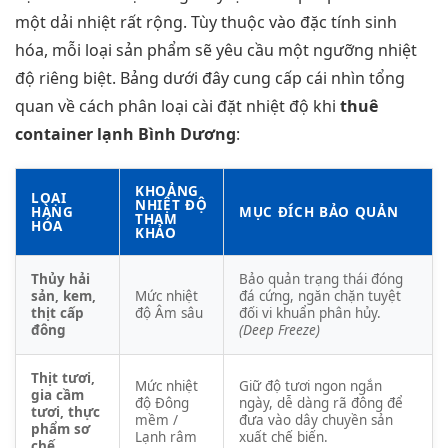
một dải nhiệt rất rộng. Tùy thuộc vào đặc tính sinh
hóa, mỗi loại sản phẩm sẽ yêu cầu một ngưỡng nhiệt
độ riêng biệt. Bảng dưới đây cung cấp cái nhìn tổng
quan về cách phân loại cài đặt nhiệt độ khi
thuê
container lạnh Bình Dương
:
KHOẢNG
LOẠI
NHIỆT ĐỘ
HÀNG
MỤC ĐÍCH BẢO QUẢN
THAM
HÓA
KHẢO
Thủy hải
Bảo quản trạng thái đóng
sản, kem,
Mức nhiệt
đá cứng, ngăn chặn tuyệt
thịt cấp
độ Âm sâu
đối vi khuẩn phân hủy.
đông
(Deep Freeze)
Thịt tươi,
Mức nhiệt
Giữ độ tươi ngon ngắn
gia cầm
độ Đông
ngày, dễ dàng rã đông để
tươi, thực
mềm /
đưa vào dây chuyền sản
phẩm sơ
Lạnh râm
xuất chế biến.
chế