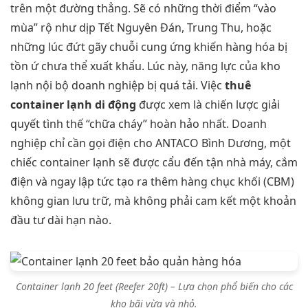
trên một đường thẳng. Sẽ có những thời điểm “vào
mùa” rộ như dịp Tết Nguyên Đán, Trung Thu, hoặc
những lúc đứt gãy chuỗi cung ứng khiến hàng hóa bị
tồn ứ chưa thể xuất khẩu. Lúc này, năng lực của kho
lạnh nội bộ doanh nghiệp bị quá tải. Việc
thuê
container lạnh di động
được xem là chiến lược giải
quyết tình thế “chữa cháy” hoàn hảo nhất. Doanh
nghiệp chỉ cần gọi điện cho ANTACO Bình Dương, một
chiếc container lạnh sẽ được cẩu đến tận nhà máy, cắm
điện và ngay lập tức tạo ra thêm hàng chục khối (CBM)
không gian lưu trữ, mà không phải cam kết một khoản
đầu tư dài hạn nào.
Container lạnh 20 feet (Reefer 20ft) – Lựa chọn phổ biến cho các
kho bãi vừa và nhỏ.