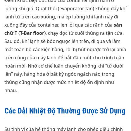
Điểm khác biệt độc đáo của container lạnh nằm ở
luồng khí gió. Quạt thổi (evaporator fan) không đẩy khí
lạnh từ trên cao xuống, mà ép luồng khí lạnh này đi
xuống đáy của container, len lỏi qua các rãnh của
sàn
chữ T (T-Bar floor)
, chạy dọc từ cuối thùng ra tận cửa.
Sau đó, khí lạnh sẽ bốc ngược lên trên, đi qua và làm
mát toàn bộ các kiện hàng, rồi bị hút ngược trở lại phía
trên cùng của máy lạnh để bắt đầu một chu trình tuần
hoàn mới. Nhờ cơ chế luân chuyển không khí “từ dưới
lên” này, hàng hóa ở bất kỳ ngóc ngách nào trong
thùng cũng nhận được mức nhiệt độ ổn định như
nhau.
Các Dải Nhiệt Độ Thường Được Sử Dụng
Sự tinh vi của hệ thống máy lạnh cho phép điều chỉnh