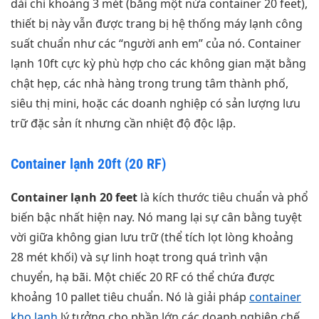
dài chỉ khoảng 3 mét (bằng một nửa container 20 feet),
thiết bị này vẫn được trang bị hệ thống máy lạnh công
suất chuẩn như các “người anh em” của nó. Container
lạnh 10ft cực kỳ phù hợp cho các không gian mặt bằng
chật hẹp, các nhà hàng trong trung tâm thành phố,
siêu thị mini, hoặc các doanh nghiệp có sản lượng lưu
trữ đặc sản ít nhưng cần nhiệt độ độc lập.
Container lạnh 20ft (20 RF)
Container lạnh 20 feet
là kích thước tiêu chuẩn và phổ
biến bậc nhất hiện nay. Nó mang lại sự cân bằng tuyệt
vời giữa không gian lưu trữ (thể tích lọt lòng khoảng
28 mét khối) và sự linh hoạt trong quá trình vận
chuyển, hạ bãi. Một chiếc 20 RF có thể chứa được
khoảng 10 pallet tiêu chuẩn. Nó là giải pháp
container
kho lạnh
lý tưởng cho phần lớn các doanh nghiệp chế