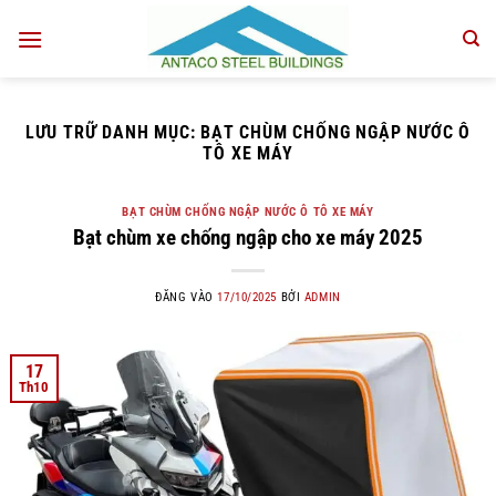
Bỏ
qua
nội
dung
LƯU TRỮ DANH MỤC:
BẠT CHÙM CHỐNG NGẬP NƯỚC Ô
TÔ XE MÁY
BẠT CHÙM CHỐNG NGẬP NƯỚC Ô TÔ XE MÁY
Bạt chùm xe chống ngập cho xe máy 2025
ĐĂNG VÀO
17/10/2025
BỞI
ADMIN
17
Th10