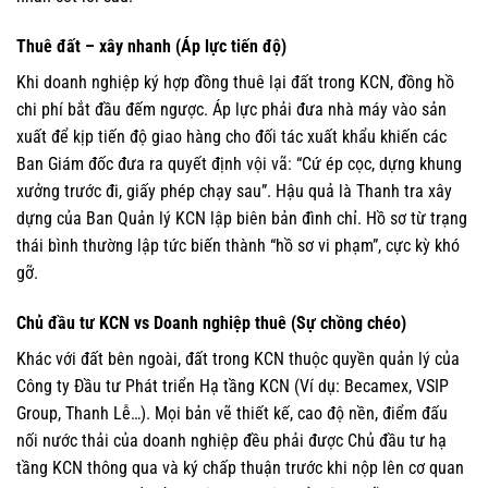
Thuê đất – xây nhanh (Áp lực tiến độ)
Khi doanh nghiệp ký hợp đồng thuê lại đất trong KCN, đồng hồ
chi phí bắt đầu đếm ngược. Áp lực phải đưa nhà máy vào sản
xuất để kịp tiến độ giao hàng cho đối tác xuất khẩu khiến các
Ban Giám đốc đưa ra quyết định vội vã: “Cứ ép cọc, dựng khung
xưởng trước đi, giấy phép chạy sau”. Hậu quả là Thanh tra xây
dựng của Ban Quản lý KCN lập biên bản đình chỉ. Hồ sơ từ trạng
thái bình thường lập tức biến thành “hồ sơ vi phạm”, cực kỳ khó
gỡ.
Chủ đầu tư KCN vs Doanh nghiệp thuê (Sự chồng chéo)
Khác với đất bên ngoài, đất trong KCN thuộc quyền quản lý của
Công ty Đầu tư Phát triển Hạ tầng KCN (Ví dụ: Becamex, VSIP
Group, Thanh Lễ…). Mọi bản vẽ thiết kế, cao độ nền, điểm đấu
nối nước thải của doanh nghiệp đều phải được Chủ đầu tư hạ
tầng KCN thông qua và ký chấp thuận trước khi nộp lên cơ quan