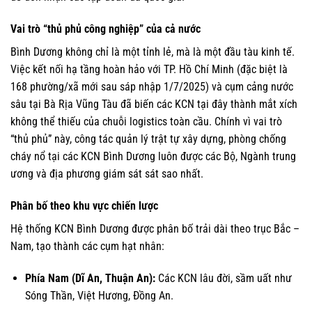
Vai trò “thủ phủ công nghiệp” của cả nước
Bình Dương không chỉ là một tỉnh lẻ, mà là một đầu tàu kinh tế.
Việc kết nối hạ tầng hoàn hảo với TP. Hồ Chí Minh (đặc biệt là
168 phường/xã mới sau sáp nhập 1/7/2025) và cụm cảng nước
sâu tại Bà Rịa Vũng Tàu đã biến các KCN tại đây thành mắt xích
không thể thiếu của chuỗi logistics toàn cầu. Chính vì vai trò
“thủ phủ” này, công tác quản lý trật tự xây dựng, phòng chống
cháy nổ tại các KCN Bình Dương luôn được các Bộ, Ngành trung
ương và địa phương giám sát sát sao nhất.
Phân bố theo khu vực chiến lược
Hệ thống KCN Bình Dương được phân bố trải dài theo trục Bắc –
Nam, tạo thành các cụm hạt nhân:
Phía Nam (Dĩ An, Thuận An):
Các KCN lâu đời, sầm uất như
Sóng Thần, Việt Hương, Đồng An.