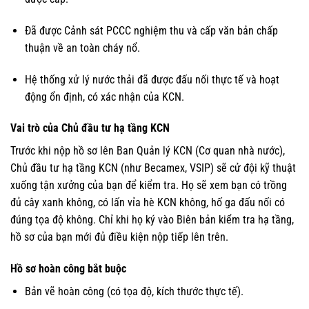
Đã được Cảnh sát PCCC nghiệm thu và cấp văn bản chấp
thuận về an toàn cháy nổ.
Hệ thống xử lý nước thải đã được đấu nối thực tế và hoạt
động ổn định, có xác nhận của KCN.
Vai trò của Chủ đầu tư hạ tầng KCN
Trước khi nộp hồ sơ lên Ban Quản lý KCN (Cơ quan nhà nước),
Chủ đầu tư hạ tầng KCN (như Becamex, VSIP) sẽ cử đội kỹ thuật
xuống tận xưởng của bạn để kiểm tra. Họ sẽ xem bạn có trồng
đủ cây xanh không, có lấn vỉa hè KCN không, hố ga đấu nối có
đúng tọa độ không. Chỉ khi họ ký vào Biên bản kiểm tra hạ tầng,
hồ sơ của bạn mới đủ điều kiện nộp tiếp lên trên.
Hồ sơ hoàn công bắt buộc
Bản vẽ hoàn công (có tọa độ, kích thước thực tế).