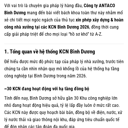
Với vai trò là chuyên gia pháp lý hàng đầu,
Công ty ANTACO
Bình Dương
mang đến bài viết bách khoa toàn thư này nhằm mổ
xẻ chi tiết mọi ngóc ngách của thủ tục
xin phép xây dựng & hoàn
công nhà xưởng tại các KCN Bình Dương 2026
, đồng thời cung
cấp giải pháp triệt để cho mọi loại “hồ sơ khó” từ A-Z.
1. Tổng quan về hệ thống KCN Bình Dương
Để hiểu được mức độ phức tạp của pháp lý nhà xưởng, trước tiên
chúng ta cần nhìn nhận quy mô khổng lồ của hệ thống hạ tầng
công nghiệp tại Bình Dương trong năm 2026.
~30 KCN đang hoạt động với hạ tầng đồng bộ
Tính đến nay, Bình Dương sở hữu gần 30 Khu công nghiệp lớn
nhỏ đang hoạt động hiệu quả, tỷ lệ lấp đầy luôn ở mức rất cao.
Các KCN này được quy hoạch bài bản, đồng bộ về điện, nước, xử
lý nước thải và giao thông nội khu, đáp ứng tiêu chuẩn quốc tế
để đón nhận các tập đoàn đa quốc gia.