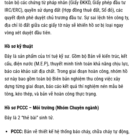
toàn bộ các chứng từ pháp nhân (Giấy ĐKKD, Giấy phép đầu tư
IRC/ERC), quyền sử dụng đất (Hợp đồng thuê đất, Sổ đỏ), các
quyết định phê duyệt chủ trương đầu tư. Sự sai lệch tên công ty,
địa chỉ lô đất giữa các giấy tờ này sẽ khiến hồ sơ bị loại ngay
vòng xét duyệt đầu tiên.
Hồ sơ kỹ thuật
Đây là sản phẩm của trí tuệ kỹ sư. Gồm bộ Bản vẽ kiến trúc, kết
cấu, điện nước (M.E.P), thuyết minh tính toán khả năng chịu lực,
báo cáo khảo sát địa chất. Trong giai đoạn hoàn công, nhóm hồ
sơ này bao gồm toàn bộ Biên bản nghiệm thu công việc xây
dựng từng giai đoạn, báo cáo kết quả thí nghiệm nén mẫu bê
tông, kéo thép, và bản vẽ hoàn công thực trạng.
Hồ sơ PCCC – Môi trường (Nhóm Chuyên ngành)
Đây là 2 “thẻ bài” sinh tử.
PCCC:
Bản vẽ thiết kế hệ thống báo cháy, chữa cháy tự động,