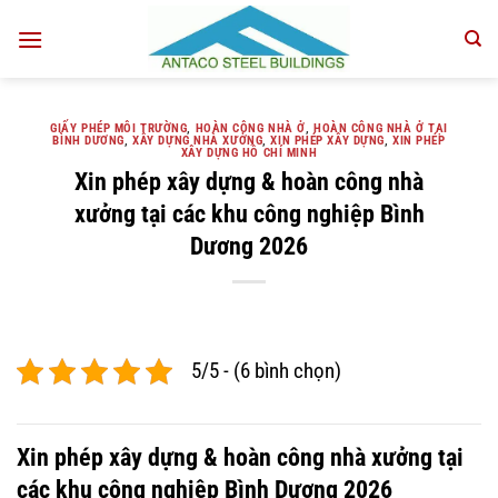
Bỏ
qua
nội
dung
GIẤY PHÉP MÔI TRƯỜNG
,
HOÀN CÔNG NHÀ Ở
,
HOÀN CÔNG NHÀ Ở TẠI
BÌNH DƯƠNG
,
XÂY DỰNG NHÀ XƯỞNG
,
XIN PHÉP XÂY DỰNG
,
XIN PHÉP
XÂY DỰNG HỒ CHÍ MINH
Xin phép xây dựng & hoàn công nhà
xưởng tại các khu công nghiệp Bình
Dương 2026
5/5 - (6 bình chọn)
Xin phép xây dựng & hoàn công nhà xưởng tại
các khu công nghiệp Bình Dương 2026