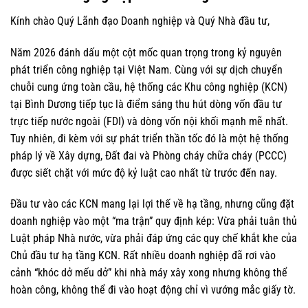
Kính chào Quý Lãnh đạo Doanh nghiệp và Quý Nhà đầu tư,
Năm 2026 đánh dấu một cột mốc quan trọng trong kỷ nguyên
phát triển công nghiệp tại Việt Nam. Cùng với sự dịch chuyển
chuỗi cung ứng toàn cầu, hệ thống các Khu công nghiệp (KCN)
tại Bình Dương tiếp tục là điểm sáng thu hút dòng vốn đầu tư
trực tiếp nước ngoài (FDI) và dòng vốn nội khối mạnh mẽ nhất.
Tuy nhiên, đi kèm với sự phát triển thần tốc đó là một hệ thống
pháp lý về Xây dựng, Đất đai và Phòng cháy chữa cháy (PCCC)
được siết chặt với mức độ kỷ luật cao nhất từ trước đến nay.
Đầu tư vào các KCN mang lại lợi thế về hạ tầng, nhưng cũng đặt
doanh nghiệp vào một “ma trận” quy định kép: Vừa phải tuân thủ
Luật pháp Nhà nước, vừa phải đáp ứng các quy chế khắt khe của
Chủ đầu tư hạ tầng KCN. Rất nhiều doanh nghiệp đã rơi vào
cảnh “khóc dở mếu dở” khi nhà máy xây xong nhưng không thể
hoàn công, không thể đi vào hoạt động chỉ vì vướng mắc giấy tờ.