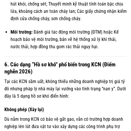
hút khói, chống sét; Thuyết minh kỹ thuật tính toán bậc chịu
lửa, khoảng cách an toàn cháy lan; Các giấy chứng nhận kiểm
định cửa chống cháy, sơn chống cháy.
Môi trường:
Đánh giá tác động môi trường (ĐTM) hoặc Kế
hoạch bảo vệ môi trường, bản vẽ hệ thống xử lý khí thải,
nước thải, hợp đồng thu gom rác thải nguy hại.
6. Các dạng “Hồ sơ khó” phổ biến trong KCN (Điểm
nghẽn 2026)
Tại các KCN sầm uất, không thiếu những doanh nghiệp trị giá tỷ
đô nhưng pháp lý nhà máy lại vướng vào tình trạng “nan y”. Dưới
đây là 5 dạng hồ sơ khó điển hình:
Không phép (Xây lụi)
Dù nằm trong KCN có bảo vệ gắt gao, vẫn có trường hợp doanh
nghiệp lén lút đưa vật tư vào xây dựng các công trình phụ trợ