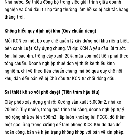
Nhà nước. Sự thiếu đồng bộ trong việc giải trình giữa doanh
nghiệp và Chủ đầu tư hạ tầng thường làm hồ sơ bị ách tắc hàng
tháng trời.
Không hiểu quy định nội khu (Quy chuẩn riêng)
Mỗi KCN có một bộ quy chế quản lý xây dựng nội khu riêng biệt,
bên cạnh Luật Xây dựng chung. Ví dụ: KCN A yêu cầu lùi trước
6m, lùi sau 4m, trồng cây xanh 20%, màu sơn mặt tiền phải theo
tông chuẩn. Doanh nghiệp thuê đơn vị thiết kế thiếu kinh
nghiệm, chỉ vẽ theo tiêu chuẩn chung mà bỏ qua quy chế nội
khu, dẫn đến bản vẽ bị Chủ đầu tư KCN từ chối đóng dấu.
Sai thiết kế so với phê duyệt (Tiền trảm hậu tấu)
Giấy phép xây dựng ghi rõ: Xưởng sản xuất 5.000m2, nhà xe
200m2. Tuy nhiên, trong quá trình thi công, doanh nghiệp tự ý
mở rộng nhà xe lên 500m2, lấp luôn khoảng lùi PCCC, đổ thêm
một gác lửng trong xưởng để làm phòng KCS. Khi đo đạc để
hoàn công, bản vẽ hiện trạng không khớp với bản vẽ xin phép.