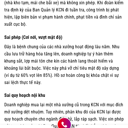
(nhà kho tạm, mái che bãi xe) mà không xin phép. Khi đoàn kiểm
tra định kỳ của Ban Quản lý KCN đi tuần tra, công trình bị phát
hiện, lập biên bản vi phạm hành chính, phạt tiền và đình chỉ sản
xuất cục bộ.
Sai phép (Cơi nới, vượt mật độ)
Đây là bệnh chung của các nhà xưởng hoạt động lâu năm. Nhu
cầu lưu trữ hàng hóa tăng lên, doanh nghiệp tự ý hàn thêm
khung sắt, lợp mái tôn che kín các hành lang thoát hiểm và
khoảng lùi bắt buộc. Việc này phá vỡ chỉ tiêu mật độ xây dựng
(ví dụ từ 60% vọt lên 85%). Hồ sơ hoàn công bị khóa chặt vì sự
sai lệch thực tế này.
Sai quy hoạch nội khu
Doanh nghiệp mua lại một nhà xưởng cũ trong KCN với mục đích
mở xưởng dệt nhuộm. Tuy nhiên, phân khu đó của KCN lại được
quy hoạch chuyên cho ngành điện tử, lắp ráp sạch. Việc xin phép
cải tạo nhà xưởng bị Ban Quản lý KCN từ chối thẳng thừng do sự