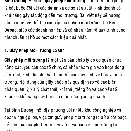
Bình Dương
. Việc xin
giấy phép môi trường
là một thủ tục pháp
lý bắt buộc đối với các dự án và cơ sở sản xuất, kinh doanh có
khả năng gây tác động đến môi trường. Bài viết này sẽ hướng
dẫn chi tiết về thủ tục xin cấp giấy phép môi trường tại Bình
Dương, giúp các doanh nghiệp và cá nhân nắm rõ quy trình cũng
như chuẩn bị hồ sơ một cách hiệu quả nhất.
1. Giấy Phép Môi Trường Là Gì?
Giấy phép môi trường
là một văn bản pháp lý do cơ quan chức
năng cấp, yêu cầu các tổ chức, cá nhân tham gia vào hoạt động
sản xuất, kinh doanh phải tuân thủ các quy định về bảo vệ môi
trường. Nội dung của giấy phép này quy định rõ về các biện
pháp quản lý, xử lý chất thải, khí thải, tiếng ồn và các yếu tố
khác có khả năng gây hại cho môi trường xung quanh.
Tại Bình Dương, một địa phương với nhiều khu công nghiệp và
doanh nghiệp lớn, việc xin giấy phép môi trường là điều bắt buộc
để đảm bảo sự phát triển bền vững và bảo vệ môi trường tự