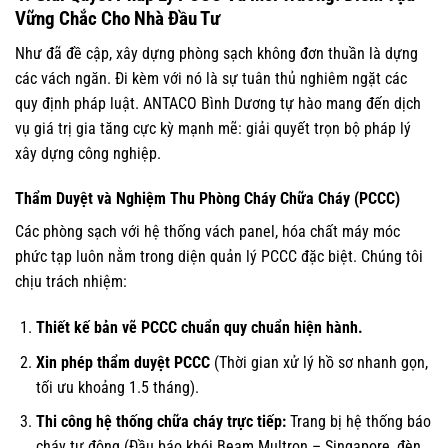
Vững Chắc Cho Nhà Đầu Tư
Như đã đề cập, xây dựng phòng sạch không đơn thuần là dựng
các vách ngăn. Đi kèm với nó là sự tuân thủ nghiêm ngặt các
quy định pháp luật. ANTACO Bình Dương tự hào mang đến dịch
vụ giá trị gia tăng cực kỳ mạnh mẽ: giải quyết trọn bộ pháp lý
xây dựng công nghiệp.
Thẩm Duyệt và Nghiệm Thu Phòng Cháy Chữa Cháy (PCCC)
Các phòng sạch với hệ thống vách panel, hóa chất máy móc
phức tạp luôn nằm trong diện quản lý PCCC đặc biệt. Chúng tôi
chịu trách nhiệm:
Thiết kế bản vẽ PCCC chuẩn quy chuẩn hiện hành.
Xin phép thẩm duyệt PCCC
(Thời gian xử lý hồ sơ nhanh gọn,
tối ưu khoảng 1.5 tháng).
Thi công hệ thống chữa cháy trực tiếp:
Trang bị hệ thống báo
cháy tự động (Đầu báo khói Beam Multron – Singapore, đèn