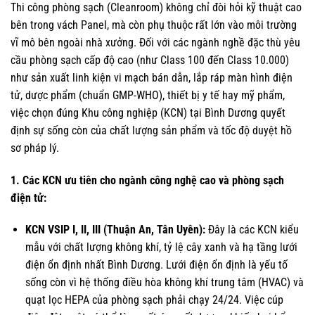
Thi công phòng sạch (Cleanroom) không chỉ đòi hỏi kỹ thuật cao
bên trong vách Panel, mà còn phụ thuộc rất lớn vào môi trường
vĩ mô bên ngoài nhà xưởng. Đối với các ngành nghề đặc thù yêu
cầu phòng sạch cấp độ cao (như Class 100 đến Class 10.000)
như sản xuất linh kiện vi mạch bán dẫn, lắp ráp màn hình điện
tử, dược phẩm (chuẩn GMP-WHO), thiết bị y tế hay mỹ phẩm,
việc chọn đúng Khu công nghiệp (KCN) tại Bình Dương quyết
định sự sống còn của chất lượng sản phẩm và tốc độ duyệt hồ
sơ pháp lý.
1. Các KCN ưu tiên cho ngành công nghệ cao và phòng sạch
điện tử:
KCN VSIP I, II, III (Thuận An, Tân Uyên):
Đây là các KCN kiểu
mẫu với chất lượng không khí, tỷ lệ cây xanh và hạ tầng lưới
điện ổn định nhất Bình Dương. Lưới điện ổn định là yếu tố
sống còn vì hệ thống điều hòa không khí trung tâm (HVAC) và
quạt lọc HEPA của phòng sạch phải chạy 24/24. Việc cúp