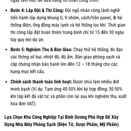
ngày làm việc để đưa hàng tới chân công trình.
Bước 4: Lắp Đặt & Thi Công:
Đội ngũ nhân công lành nghề
tiến hành lắp dựng khung U, V nhôm, vách/trần panel, đi hệ
thống điện, ống đồng máy lạnh và hệ thống lọc khí. Thời gian
thi công lắp đặt hoàn thiện trung bình chỉ từ 15 đến 30 ngày
tùy quy mô dự án.
Bước 5: Nghiệm Thu & Bàn Giao:
Chạy thử hệ thống, đo đạc
các thông số bụi, nhiệt độ, độ ẩm. Bàn giao phòng sạch và
cấp chứng nhận bảo hành lên đến 12 – 18 tháng cho các
hạng mục kết cấu.
Chính sách thanh toán linh hoạt:
Được chia làm nhiều đợt
minh bạch (Ví dụ: Tạm ứng 40-50% khi ký hợp đồng; 30-50%
khi tập kết đủ vật tư; và phần còn lại sau khi nghiệm thu, xuất
hóa đơn VAT).
Lựa Chọn Khu Công Nghiệp Tại Bình Dương Phù Hợp Để Xây
Dựng Nhà Máy Phòng Sạch (Điện Tử, Dược Phẩm, Mỹ Phẩm)