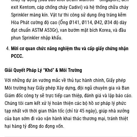
exit Kentom, cáp chống cháy Cadivi) và hệ thống chữa cháy
Sprinkler màng kín. Vật tư thi công sử dụng ống tráng kẽm
Hòa Phát cường độ cao (Ống Ø141, Ø114, Ø42, Ø34 độ dày
đạt chuẩn ASTM A53Gr), van bướm mặt bích Korea, và đầu
phun Sprinkler nhập khẩu.
Mời cơ quan chức năng nghiệm thu và cấp giấy chứng nhận
PCCC.
Giải Quyết Pháp Lý “Khó” & Môi Trường
Với những dự án vướng mắc về thủ tục hành chính, Giấy phép
Môi trường hay Giấy phép Xây dựng, đội ngũ chuyên gia và Ban
Giám đốc công ty sẽ trực tiếp can thiệp, đánh giá và lập báo cáo.
Chúng tôi cam kết xử lý hoàn thiện các bộ hồ sơ pháp lý phức
tạp nhất với thời gian thần tốc (chỉ từ 45 ngày), giúp nhà xưởng
của bạn sớm đi vào vận hành khai thác thương mại, tránh thiệt
hại hàng tỷ đồng do đọng vốn.