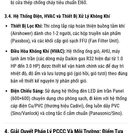
bị cửa thép chống cháy tiêu chuẩn EI60.
3.4. Hệ Thống Điện, HVAC và Thiết Bị Xử Lý Không Khí
Thiết Bị Lọc Khí:
Thi công lắp ráp hoàn thiện buồng tắm khí
(Airshower) dành cho 1-2 người, các hộp truyền sản phẩm
(Passbox), và các khối cấp gió sạch FFU (Fan Filter Unit).
Điều Hòa Không Khí (HVAC):
Hệ thống ống gió, AHU, máy
lạnh âm trần (các dòng máy Daikin gas R32 hiện đại từ 1.0
HP đến 3.0 HP) được thiết kế vận hành chính xác để duy trì
nhiệt độ, độ ẩm và lưu lượng gió (gió hồi, gió tươi) theo đúng
bản vẽ thiết kế nguyên lý phân phối gió.
Điện Chiếu Sáng:
Sử dụng hệ thống đèn LED âm trần Panel
(600×600) chuyên dụng cho phòng sạch, đi kèm với hệ thống
cáp điện Cu/PVC (thương hiệu Cadivi), ống luồn dây PVC
(Sino/Vanlock) và công tắc ổ cắm chuẩn (Panasonic/Sino).
4. Giải Quyết Pháp Lý PCCC Và Môi Trường: Điểm Tựa