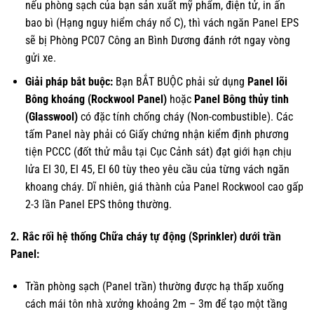
nếu phòng sạch của bạn sản xuất mỹ phẩm, điện tử, in ấn
bao bì (Hạng nguy hiểm cháy nổ C), thì vách ngăn Panel EPS
sẽ bị Phòng PC07 Công an Bình Dương đánh rớt ngay vòng
gửi xe.
Giải pháp bắt buộc:
Bạn BẮT BUỘC phải sử dụng
Panel lõi
Bông khoáng (Rockwool Panel)
hoặc
Panel Bông thủy tinh
(Glasswool)
có đặc tính chống cháy (Non-combustible). Các
tấm Panel này phải có Giấy chứng nhận kiểm định phương
tiện PCCC (đốt thử mẫu tại Cục Cảnh sát) đạt giới hạn chịu
lửa EI 30, EI 45, EI 60 tùy theo yêu cầu của từng vách ngăn
khoang cháy. Dĩ nhiên, giá thành của Panel Rockwool cao gấp
2-3 lần Panel EPS thông thường.
2. Rắc rối hệ thống Chữa cháy tự động (Sprinkler) dưới trần
Panel:
Trần phòng sạch (Panel trần) thường được hạ thấp xuống
cách mái tôn nhà xưởng khoảng 2m – 3m để tạo một tầng