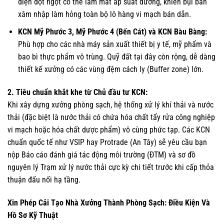
điện đột ngột có thể làm mất áp suất dương, khiến bụi bẩn
xâm nhập làm hỏng toàn bộ lô hàng vi mạch bán dẫn.
KCN Mỹ Phước 3, Mỹ Phước 4 (Bến Cát) và KCN Bàu Bàng:
Phù hợp cho các nhà máy sản xuất thiết bị y tế, mỹ phẩm và
bao bì thực phẩm vô trùng. Quỹ đất tại đây còn rộng, dễ dàng
thiết kế xưởng có các vùng đệm cách ly (Buffer zone) lớn.
2. Tiêu chuẩn khắt khe từ Chủ đầu tư KCN:
Khi xây dựng xưởng phòng sạch, hệ thống xử lý khí thải và nước
thải (đặc biệt là nước thải có chứa hóa chất tẩy rửa công nghiệp
vi mạch hoặc hóa chất dược phẩm) vô cùng phức tạp. Các KCN
chuẩn quốc tế như VSIP hay Protrade (An Tây) sẽ yêu cầu bạn
nộp Báo cáo đánh giá tác động môi trường (ĐTM) và sơ đồ
nguyên lý Trạm xử lý nước thải cực kỳ chi tiết trước khi cấp thỏa
thuận đấu nối hạ tầng.
Xin Phép Cải Tạo Nhà Xưởng Thành Phòng Sạch: Điều Kiện Và
Hồ Sơ Kỹ Thuật