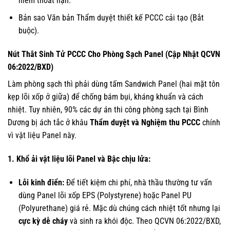
hiểm thoát nạn.
Bản sao Văn bản Thẩm duyệt thiết kế PCCC cải tạo (Bắt
buộc).
Nút Thắt Sinh Tử PCCC Cho Phòng Sạch Panel (Cập Nhật QCVN
06:2022/BXD)
Làm phòng sạch thì phải dùng tấm Sandwich Panel (hai mặt tôn
kẹp lõi xốp ở giữa) để chống bám bụi, kháng khuẩn và cách
nhiệt. Tuy nhiên, 90% các dự án thi công phòng sạch tại Bình
Dương bị ách tắc ở khâu
Thẩm duyệt và Nghiệm thu PCCC
chính
vì vật liệu Panel này.
1. Khổ ải vật liệu lõi Panel và Bậc chịu lửa:
Lỗi kinh điển:
Để tiết kiệm chi phí, nhà thầu thường tư vấn
dùng Panel lõi xốp EPS (Polystyrene) hoặc Panel PU
(Polyurethane) giá rẻ. Mặc dù chúng cách nhiệt tốt nhưng lại
cực kỳ dễ cháy
và sinh ra khói độc. Theo QCVN 06:2022/BXD,