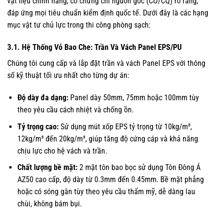
vật liệu chính hãng, có chứng chỉ nguồn gốc (CO/CQ) rõ ràng,
đáp ứng mọi tiêu chuẩn kiểm định quốc tế. Dưới đây là các hạng
mục vật tư chủ lực trong thi công phòng sạch:
3.1. Hệ Thống Vỏ Bao Che: Trần Và Vách Panel EPS/PU
Chúng tôi cung cấp và lắp đặt trần và vách Panel EPS với thông
số kỹ thuật tối ưu nhất cho từng dự án:
Độ dày đa dạng:
Panel dày 50mm, 75mm hoặc 100mm tùy
theo yêu cầu cách nhiệt và chống ồn.
Tỷ trọng cao:
Sử dụng mút xốp EPS tỷ trọng từ 10kg/m³,
12kg/m³ đến 20kg/m³, giúp tăng độ cứng cáp và khả năng
chịu lực cho hệ vách và trần.
Chất lượng bề mặt:
2 mặt tôn bao bọc sử dụng Tôn Đông Á
AZ50 cao cấp, độ dày từ 0.3mm đến 0.45mm. Bề mặt phẳng
hoặc có sóng gân tùy theo yêu cầu thẩm mỹ, dễ dàng lau
chùi, không bám bụi.