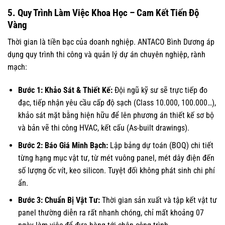
5. Quy Trình Làm Việc Khoa Học – Cam Kết Tiến Độ
Vàng
Thời gian là tiền bạc của doanh nghiệp. ANTACO Bình Dương áp
dụng quy trình thi công và quản lý dự án chuyên nghiệp, rành
mạch:
Bước 1: Khảo Sát & Thiết Kế:
Đội ngũ kỹ sư sẽ trực tiếp đo
đạc, tiếp nhận yêu cầu cấp độ sạch (Class 10.000, 100.000…),
khảo sát mặt bằng hiện hữu để lên phương án thiết kế sơ bộ
và bản vẽ thi công HVAC, kết cấu (As-built drawings).
Bước 2: Báo Giá Minh Bạch:
Lập bảng dự toán (BOQ) chi tiết
từng hạng mục vật tư, từ mét vuông panel, mét dây điện đến
số lượng ốc vít, keo silicon. Tuyệt đối không phát sinh chi phí
ẩn.
Bước 3: Chuẩn Bị Vật Tư:
Thời gian sản xuất và tập kết vật tư
panel thường diễn ra rất nhanh chóng, chỉ mất khoảng 07