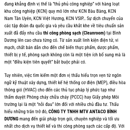
đang khẳng định vị thế là “thủ phủ công nghiệp” với hàng loạt
khu công nghiệp (KCN) quy mô lớn như KCN Bàu Bàng, KCN
Nam Tân Uyên, KCN Việt Hương, KCN VSIP… Sự dịch chuyển của
các tập đoàn đa quốc gia và yêu cầu khắt khe về tiêu chuẩn sản
xuất đã đẩy nhu cầu
thi công phòng sạch (Cleanroom)
tại Bình
Dương lên cao chưa từng có. Từ sản xuất linh kiện điện tử, vi
mạch, chất bán dẫn cho đến chế biến thực phẩm, dược phẩm,
thiết bị y tế, phòng sạch không còn là một tiện ích bổ sung mà là
một “điều kiện tiên quyết” bắt buộc phải có.
Tuy nhiên, việc tìm kiếm một đơn vị thấu hiểu trọn vẹn từ ngôn
ngữ kỹ thuật xây dựng, thiết kế hệ thống cơ điện (MEP), điều hòa
thông gió (HVAC) cho đến các thủ tục pháp lý phức tạp như
thẩm duyệt Phòng cháy chữa cháy (PCCC) hay Giấy phép Môi
trường lại là một “nỗi đau” lớn đối với nhiều chủ đầu tư. Thấu
hiểu những trăn trở đó,
CÔNG TY TNHH MTV ANTACO BÌNH
DƯƠNG
mang đến giải pháp trọn gói, chuyên nghiệp và tối ưu
nhất cho dịch vụ thiết kế và thi công phòng sạch các cấp độ. Với