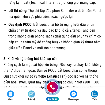
lửng kỹ thuật (Technical Interstitial) đi ống gió, máng cáp.
Lỗi thi công:
Thợ chỉ lắp đầu phun Sprinkler ở dưới trần Panel
mà quên khu vực phía trên, hoặc ngược lại.
Quy định PCCC:
Bắt buộc phải bố trí mạng lưới đầu phun
chữa cháy tự động và đầu báo khói ở
cả 2 tầng
: Tầng bên
trong không gian phòng sạch (phải dùng đầu phun ty chìm có
nắp chụp thẩm mỹ để chống bụi) và không gian kỹ thuật nằm
giữa trần Panel và mái tôn nhà xưởng.
3. Khói và hệ thống hút khói sự cố:
Phòng sạch là một cái hộp kín bưng. Nếu xảy ra cháy, khói không
thể tự thoát ra ngoài. Bản vẽ PCCC bắt buộc phải có hệ thống
Quạt hút khói sự cố (Smoke Exhaust Fan)
độc lập với hệ thống
điều hòa HVAC. Quạt này phải có động cơ chịu nhiệt (200 – 300
độ C trong 2 giờ) và có các van chặn lửa (Fire Damper) trên
đường ống gió. Khi có cháy, hệ thống cấp khí tươi sẽ tự động
ngắt, van chặn lửa đóng lại ngăn khói lan sang khoang sạch
Gọi ngay
Menu
liên hệ
Messenger
Zalo