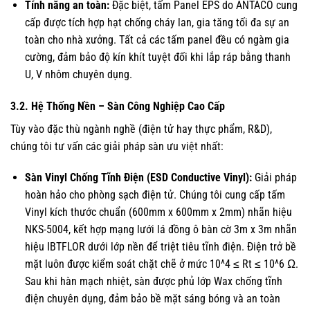
Tính năng an toàn:
Đặc biệt, tấm Panel EPS do ANTACO cung
cấp được tích hợp hạt chống cháy lan, gia tăng tối đa sự an
toàn cho nhà xưởng. Tất cả các tấm panel đều có ngàm gia
cường, đảm bảo độ kín khít tuyệt đối khi lắp ráp bằng thanh
U, V nhôm chuyên dụng.
3.2. Hệ Thống Nền – Sàn Công Nghiệp Cao Cấp
Tùy vào đặc thù ngành nghề (điện tử hay thực phẩm, R&D),
chúng tôi tư vấn các giải pháp sàn ưu việt nhất:
Sàn Vinyl Chống Tĩnh Điện (ESD Conductive Vinyl):
Giải pháp
hoàn hảo cho phòng sạch điện tử. Chúng tôi cung cấp tấm
Vinyl kích thước chuẩn (600mm x 600mm x 2mm) nhãn hiệu
NKS-5004, kết hợp mạng lưới lá đồng ô bàn cờ 3m x 3m nhãn
hiệu IBTFLOR dưới lớp nền để triệt tiêu tĩnh điện. Điện trở bề
mặt luôn được kiểm soát chặt chẽ ở mức 10^4 ≤ Rt ≤ 10^6 Ω.
Sau khi hàn mạch nhiệt, sàn được phủ lớp Wax chống tĩnh
điện chuyên dụng, đảm bảo bề mặt sáng bóng và an toàn