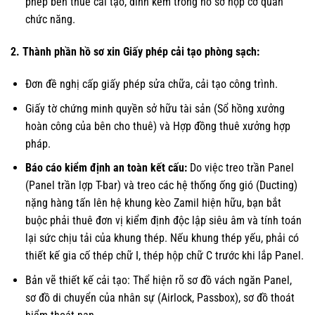
phép bên thuê cải tạo, đính kèm trong hồ sơ nộp cơ quan
chức năng.
2. Thành phần hồ sơ xin Giấy phép cải tạo phòng sạch:
Đơn đề nghị cấp giấy phép sửa chữa, cải tạo công trình.
Giấy tờ chứng minh quyền sở hữu tài sản (Sổ hồng xưởng
hoàn công của bên cho thuê) và Hợp đồng thuê xưởng hợp
pháp.
Báo cáo kiểm định an toàn kết cấu:
Do việc treo trần Panel
(Panel trần lợp T-bar) và treo các hệ thống ống gió (Ducting)
nặng hàng tấn lên hệ khung kèo Zamil hiện hữu, bạn bắt
buộc phải thuê đơn vị kiểm định độc lập siêu âm và tính toán
lại sức chịu tải của khung thép. Nếu khung thép yếu, phải có
thiết kế gia cố thép chữ I, thép hộp chữ C trước khi lắp Panel.
Bản vẽ thiết kế cải tạo: Thể hiện rõ sơ đồ vách ngăn Panel,
sơ đồ di chuyển của nhân sự (Airlock, Passbox), sơ đồ thoát