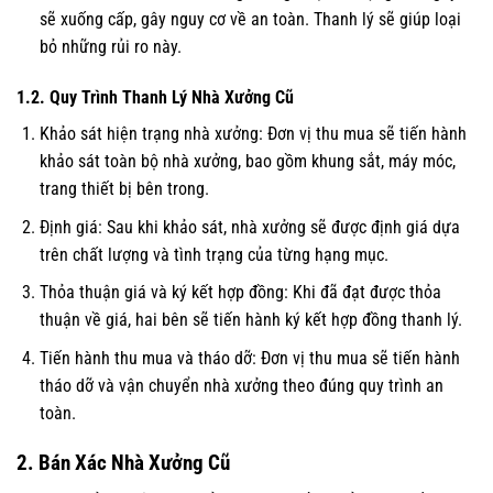
sẽ xuống cấp, gây nguy cơ về an toàn. Thanh lý sẽ giúp loại
bỏ những rủi ro này.
1.2. Quy Trình Thanh Lý Nhà Xưởng Cũ
Khảo sát hiện trạng nhà xưởng: Đơn vị thu mua sẽ tiến hành
khảo sát toàn bộ nhà xưởng, bao gồm khung sắt, máy móc,
trang thiết bị bên trong.
Định giá: Sau khi khảo sát, nhà xưởng sẽ được định giá dựa
trên chất lượng và tình trạng của từng hạng mục.
Thỏa thuận giá và ký kết hợp đồng: Khi đã đạt được thỏa
thuận về giá, hai bên sẽ tiến hành ký kết hợp đồng thanh lý.
Tiến hành thu mua và tháo dỡ: Đơn vị thu mua sẽ tiến hành
tháo dỡ và vận chuyển nhà xưởng theo đúng quy trình an
toàn.
2. Bán Xác Nhà Xưởng Cũ