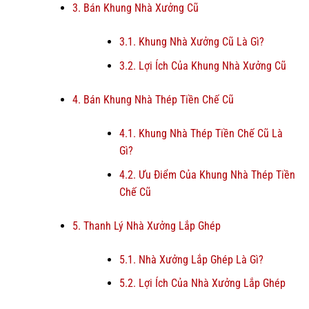
3. Bán Khung Nhà Xưởng Cũ
3.1. Khung Nhà Xưởng Cũ Là Gì?
3.2. Lợi Ích Của Khung Nhà Xưởng Cũ
4. Bán Khung Nhà Thép Tiền Chế Cũ
4.1. Khung Nhà Thép Tiền Chế Cũ Là
Gì?
4.2. Ưu Điểm Của Khung Nhà Thép Tiền
Chế Cũ
5. Thanh Lý Nhà Xưởng Lắp Ghép
5.1. Nhà Xưởng Lắp Ghép Là Gì?
5.2. Lợi Ích Của Nhà Xưởng Lắp Ghép