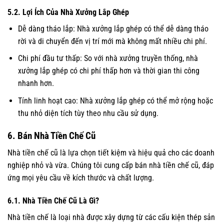
5.2. Lợi Ích Của Nhà Xưởng Lắp Ghép
Dễ dàng tháo lắp: Nhà xưởng lắp ghép có thể dễ dàng tháo
rời và di chuyển đến vị trí mới mà không mất nhiều chi phí.
Chi phí đầu tư thấp: So với nhà xưởng truyền thống, nhà
xưởng lắp ghép có chi phí thấp hơn và thời gian thi công
nhanh hơn.
Tính linh hoạt cao: Nhà xưởng lắp ghép có thể mở rộng hoặc
thu nhỏ diện tích tùy theo nhu cầu sử dụng.
6. Bán Nhà Tiền Chế Cũ
Nhà tiền chế cũ là lựa chọn tiết kiệm và hiệu quả cho các doanh
nghiệp nhỏ và vừa. Chúng tôi cung cấp bán nhà tiền chế cũ, đáp
ứng mọi yêu cầu về kích thước và chất lượng.
6.1. Nhà Tiền Chế Cũ Là Gì?
Nhà tiền chế là loại nhà được xây dựng từ các cấu kiện thép sản