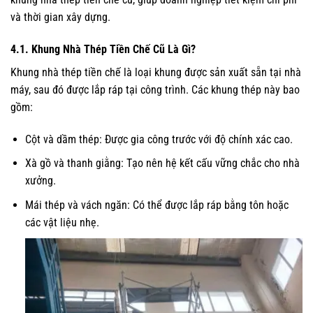
và thời gian xây dựng.
4.1. Khung Nhà Thép Tiền Chế Cũ Là Gì?
Khung nhà thép tiền chế là loại khung được sản xuất sẵn tại nhà
máy, sau đó được lắp ráp tại công trình. Các khung thép này bao
gồm:
Cột và dầm thép: Được gia công trước với độ chính xác cao.
Xà gồ và thanh giằng: Tạo nên hệ kết cấu vững chắc cho nhà
xưởng.
Mái thép và vách ngăn: Có thể được lắp ráp bằng tôn hoặc
các vật liệu nhẹ.