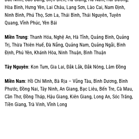
Hòa Bình, Hưng Yên, Lai Châu, Lạng Sơn, Lào Cai, Nam Định,
Ninh Bình, Phú Thọ, Sơn La, Thái Bình, Thái Nguyên, Tuyên
Quang, Vĩnh Phúc, Yên Bái
Miền Trung
: Thanh Hóa, Nghệ An, Hà Tĩnh, Quảng Bình, Quảng
Trị, Thừa Thiên Huế, Đà Nẵng, Quảng Nam, Quảng Ngãi, Bình
Định, Phú Yên, Khánh Hòa, Ninh Thuận, Bình Thuận
Tây Nguyên
: Kon Tum, Gia Lai, Đắk Lắk, Đắk Nông, Lâm Đồng
Miền Nam
: Hồ Chí Minh, Bà Rịa – Vũng Tàu, Bình Dương, Bình
Phước, Đồng Nai, Tây Ninh, An Giang, Bạc Liêu, Bến Tre, Cà Mau,
Cần Thơ, Đồng Tháp, Hậu Giang, Kiên Giang, Long An, Sóc Trăng,
Tiền Giang, Trà Vinh, Vĩnh Long