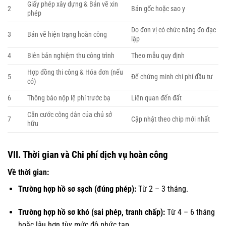
Giấy phép xây dựng & Bản vẽ xin
2
Bản gốc hoặc sao y
phép
Do đơn vị có chức năng đo đạc
3
Bản vẽ hiện trạng hoàn công
lập
4
Biên bản nghiệm thu công trình
Theo mẫu quy định
Hợp đồng thi công & Hóa đơn (nếu
5
Để chứng minh chi phí đầu tư
có)
6
Thông báo nộp lệ phí trước bạ
Liên quan đến đất
Căn cước công dân của chủ sở
7
Cập nhật theo chip mới nhất
hữu
VII. Thời gian và Chi phí dịch vụ hoàn công
Về thời gian:
Trường hợp hồ sơ sạch (đúng phép):
Từ 2 – 3 tháng.
Trường hợp hồ sơ khó (sai phép, tranh chấp):
Từ 4 – 6 tháng
hoặc lâu hơn tùy mức độ phức tạp.