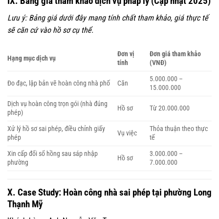
IX. Bảng giá tham khảo dịch vụ pháp lý (Cập nhật 2025)
Lưu ý: Bảng giá dưới đây mang tính chất tham khảo, giá thực tế
sẽ căn cứ vào hồ sơ cụ thể.
Đơn vị
Đơn giá tham khảo
Hạng mục dịch vụ
tính
(VNĐ)
5.000.000 –
Đo đạc, lập bản vẽ hoàn công nhà phố
Căn
15.000.000
Dịch vụ hoàn công trọn gói (nhà đúng
Hồ sơ
Từ 20.000.000
phép)
Xử lý hồ sơ sai phép, điều chỉnh giấy
Thỏa thuận theo thực
Vụ việc
phép
tế
Xin cấp đổi sổ hồng sau sáp nhập
3.000.000 –
Hồ sơ
phường
7.000.000
X. Case Study: Hoàn công nhà sai phép tại phường Long
Thạnh Mỹ