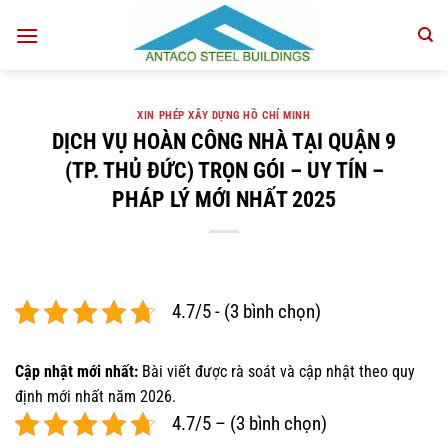
Bỏ
qua
nội
dung
XIN PHÉP XÂY DỰNG HỒ CHÍ MINH
DỊCH VỤ HOÀN CÔNG NHÀ TẠI QUẬN 9
(TP. THỦ ĐỨC) TRỌN GÓI – UY TÍN –
PHÁP LÝ MỚI NHẤT 2025
4.7/5 - (3 bình chọn)
Cập nhật mới nhất:
Bài viết được rà soát và cập nhật theo quy
định mới nhất năm 2026.
4.7/5 – (3 bình chọn)