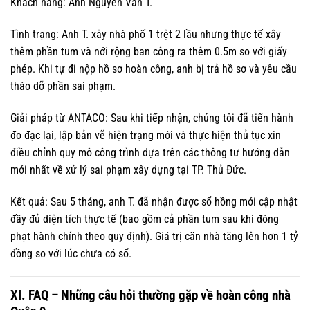
Khách hàng: Anh Nguyễn Văn T.
Tình trạng: Anh T. xây nhà phố 1 trệt 2 lầu nhưng thực tế xây
thêm phần tum và nới rộng ban công ra thêm 0.5m so với giấy
phép. Khi tự đi nộp hồ sơ hoàn công, anh bị trả hồ sơ và yêu cầu
tháo dỡ phần sai phạm.
Giải pháp từ ANTACO: Sau khi tiếp nhận, chúng tôi đã tiến hành
đo đạc lại, lập bản vẽ hiện trạng mới và thực hiện thủ tục xin
điều chỉnh quy mô công trình dựa trên các thông tư hướng dẫn
mới nhất về xử lý sai phạm xây dựng tại TP. Thủ Đức.
Kết quả: Sau 5 tháng, anh T. đã nhận được sổ hồng mới cập nhật
đầy đủ diện tích thực tế (bao gồm cả phần tum sau khi đóng
phạt hành chính theo quy định). Giá trị căn nhà tăng lên hơn 1 tỷ
đồng so với lúc chưa có sổ.
XI. FAQ – Những câu hỏi thường gặp về hoàn công nhà