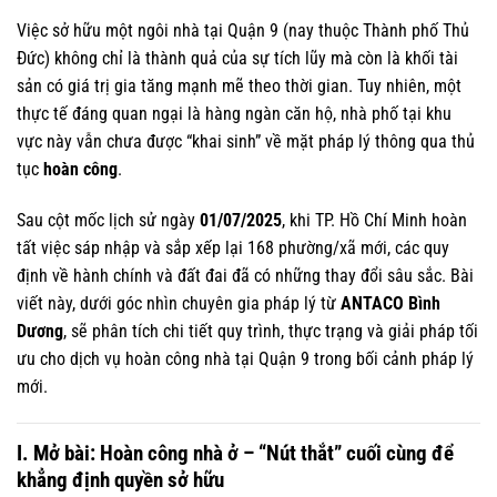
Việc sở hữu một ngôi nhà tại Quận 9 (nay thuộc Thành phố Thủ
Đức) không chỉ là thành quả của sự tích lũy mà còn là khối tài
sản có giá trị gia tăng mạnh mẽ theo thời gian. Tuy nhiên, một
thực tế đáng quan ngại là hàng ngàn căn hộ, nhà phố tại khu
vực này vẫn chưa được “khai sinh” về mặt pháp lý thông qua thủ
tục
hoàn công
.
Sau cột mốc lịch sử ngày
01/07/2025
, khi TP. Hồ Chí Minh hoàn
tất việc sáp nhập và sắp xếp lại 168 phường/xã mới, các quy
định về hành chính và đất đai đã có những thay đổi sâu sắc. Bài
viết này, dưới góc nhìn chuyên gia pháp lý từ
ANTACO Bình
Dương
, sẽ phân tích chi tiết quy trình, thực trạng và giải pháp tối
ưu cho dịch vụ hoàn công nhà tại Quận 9 trong bối cảnh pháp lý
mới.
I. Mở bài: Hoàn công nhà ở – “Nút thắt” cuối cùng để
khẳng định quyền sở hữu