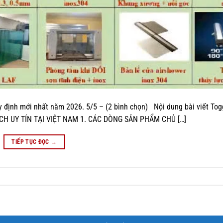
uy định mới nhất năm 2026. 5/5 – (2 bình chọn) Nội dung bài viết To
H UY TÍN TẠI VIỆT NAM 1. CÁC DÒNG SẢN PHẨM CHỦ […]
TIẾP TỤC ĐỌC
→