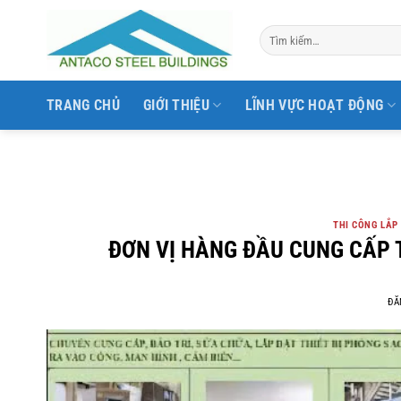
Bỏ
qua
nội
dung
TRANG CHỦ
GIỚI THIỆU
LĨNH VỰC HOẠT ĐỘNG
THI CÔNG LẮP
ĐƠN VỊ HÀNG ĐẦU CUNG CẤP T
ĐĂ