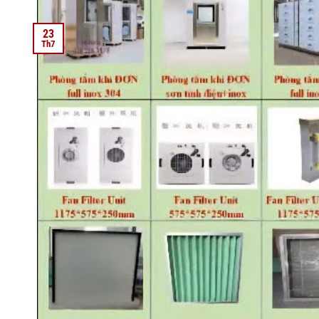
23
Th7