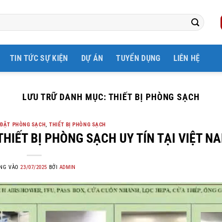
TIN TỨC SỰ KIỆN
DỰ ÁN
TUYỂN DỤNG
LIÊN HỆ
LƯU TRỮ DANH MỤC:
THIẾT BỊ PHÒNG SẠCH
 ĐẶT PHÒNG SẠCH
,
THIẾT BỊ PHÒNG SẠCH
HIẾT BỊ PHÒNG SẠCH UY TÍN TẠI VIỆT N
NG VÀO
23/07/2025
BỞI
ADMIN