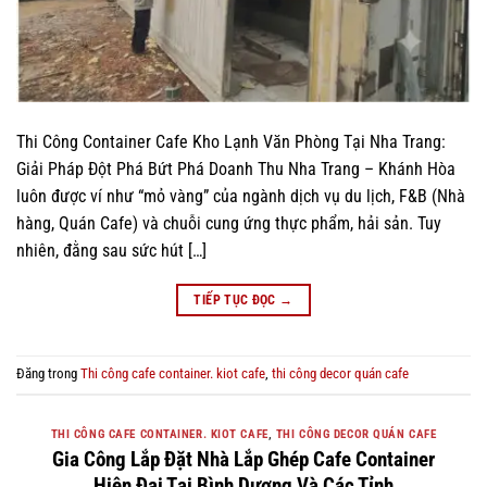
Thi Công Container Cafe Kho Lạnh Văn Phòng Tại Nha Trang:
Giải Pháp Đột Phá Bứt Phá Doanh Thu Nha Trang – Khánh Hòa
luôn được ví như “mỏ vàng” của ngành dịch vụ du lịch, F&B (Nhà
hàng, Quán Cafe) và chuỗi cung ứng thực phẩm, hải sản. Tuy
nhiên, đằng sau sức hút […]
TIẾP TỤC ĐỌC
→
Đăng trong
Thi công cafe container. kiot cafe
,
thi công decor quán cafe
THI CÔNG CAFE CONTAINER. KIOT CAFE
,
THI CÔNG DECOR QUÁN CAFE
Gia Công Lắp Đặt Nhà Lắp Ghép Cafe Container
Hiện Đại Tại Bình Dương Và Các Tỉnh