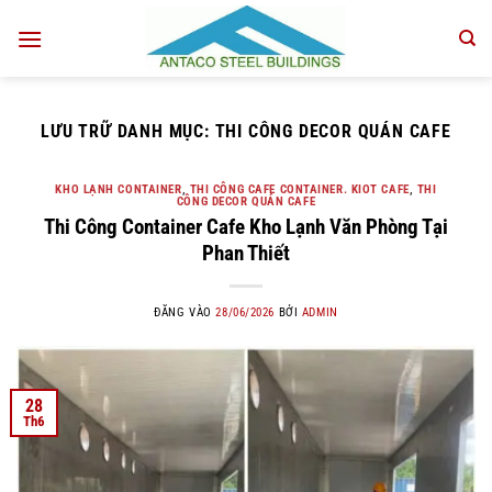
Bỏ
qua
nội
dung
LƯU TRỮ DANH MỤC:
THI CÔNG DECOR QUÁN CAFE
KHO LẠNH CONTAINER
,
THI CÔNG CAFE CONTAINER. KIOT CAFE
,
THI
CÔNG DECOR QUÁN CAFE
Thi Công Container Cafe Kho Lạnh Văn Phòng Tại
Phan Thiết
ĐĂNG VÀO
28/06/2026
BỞI
ADMIN
28
Th6