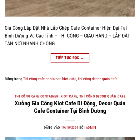
Gia Công Lắp Đặt Nhà Lắp Ghép Cafe Container Hiện Đại Tại
Bình Dương Và Các Tỉnh – THI CÔNG – GIAO HÀNG – LẮP ĐẶT
TẬN NƠI NHANH CHÓNG
TIẾP TỤC ĐỌC
→
Đăng trong
Thi công cafe container. kiot cafe
,
thi công decor quán cafe
THI CÔNG CAFE CONTAINER. KIOT CAFE
,
THI CÔNG DECOR QUÁN CAFE
Xưởng Gia Công Kiot Cafe Di Động, Decor Quán
Cafe Container Tại Bình Dương
ĐĂNG VÀO
19/10/2024
BỞI
ADMIN