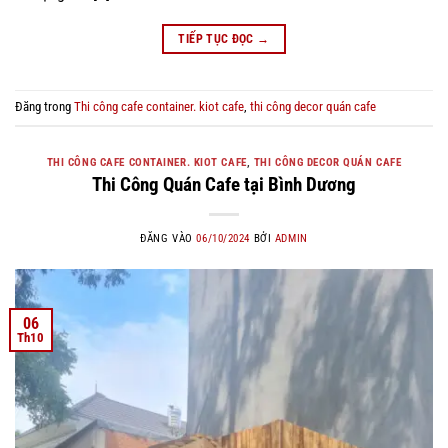
TIẾP TỤC ĐỌC
→
Đăng trong
Thi công cafe container. kiot cafe
,
thi công decor quán cafe
THI CÔNG CAFE CONTAINER. KIOT CAFE
,
THI CÔNG DECOR QUÁN CAFE
Thi Công Quán Cafe tại Bình Dương
ĐĂNG VÀO
06/10/2024
BỞI
ADMIN
06
Th10