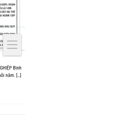
GHIỆP Bình
ỗi năm. […]