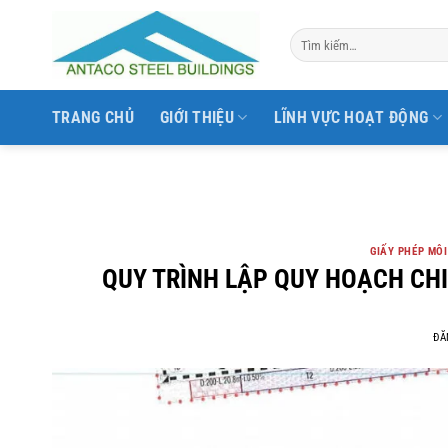
Bỏ
qua
nội
dung
TRANG CHỦ
GIỚI THIỆU
LĨNH VỰC HOẠT ĐỘNG
GIẤY PHÉP MÔ
QUY TRÌNH LẬP QUY HOẠCH CHI 
ĐĂ