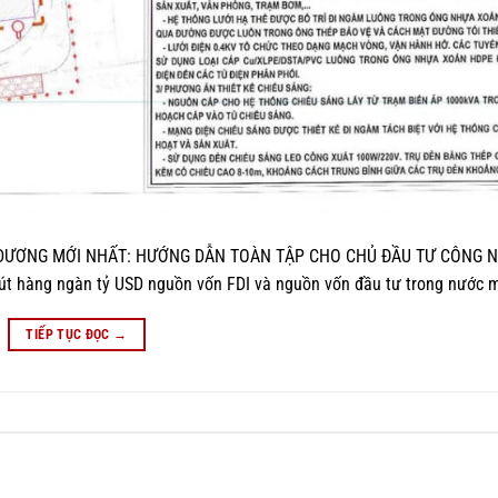
NH DƯƠNG MỚI NHẤT: HƯỚNG DẪN TOÀN TẬP CHO CHỦ ĐẦU TƯ CÔNG N
hút hàng ngàn tỷ USD nguồn vốn FDI và nguồn vốn đầu tư trong nước m
TIẾP TỤC ĐỌC
→