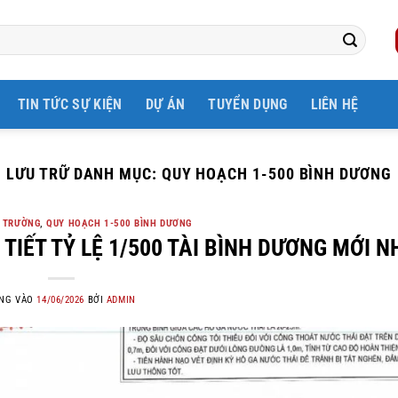
TIN TỨC SỰ KIỆN
DỰ ÁN
TUYỂN DỤNG
LIÊN HỆ
LƯU TRỮ DANH MỤC:
QUY HOẠCH 1-500 BÌNH DƯƠNG
I TRƯỜNG
,
QUY HOẠCH 1-500 BÌNH DƯƠNG
TIẾT TỶ LỆ 1/500 TÀI BÌNH DƯƠNG MỚI N
NG VÀO
14/06/2026
BỞI
ADMIN