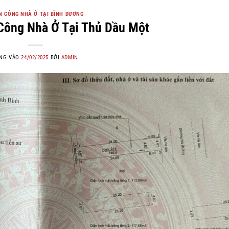
 CÔNG NHÀ Ở TẠI BÌNH DƯƠNG
Công Nhà Ở Tại Thủ Dầu Một
NG VÀO
24/02/2025
BỞI
ADMIN