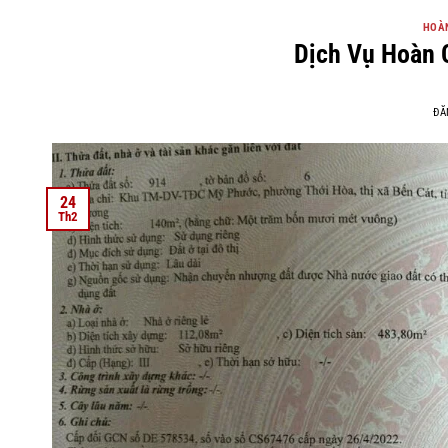
HOÀN
Dịch Vụ Hoàn 
ĐĂ
24
Th2