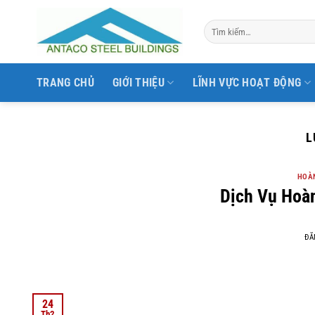
Bỏ
qua
nội
dung
TRANG CHỦ
GIỚI THIỆU
LĨNH VỰC HOẠT ĐỘNG
L
HOÀN
Dịch Vụ Hoà
ĐĂ
24
Th2