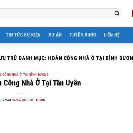
TIN TỨC SỰ KIỆN
DỰ ÁN
TUYỂN DỤNG
LIÊN HỆ
ƯU TRỮ DANH MỤC:
HOÀN CÔNG NHÀ Ở TẠI BÌNH DƯƠ
 CÔNG NHÀ Ở TẠI BÌNH DƯƠNG
n Công Nhà Ở Tại Tân Uyên
NG VÀO
24/02/2025
BỞI
ADMIN