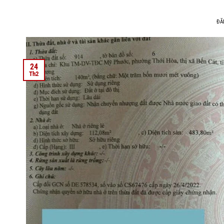
ĐĂ
24
Th2