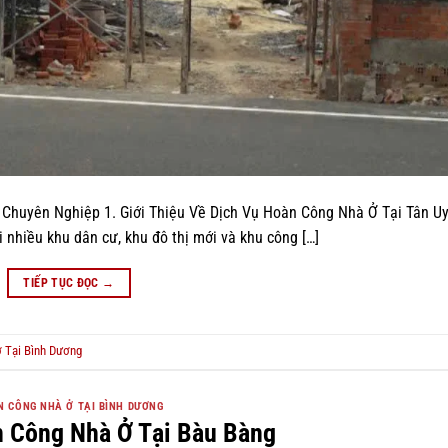
 Chuyên Nghiệp 1. Giới Thiệu Về Dịch Vụ Hoàn Công Nhà Ở Tại Tân U
i nhiều khu dân cư, khu đô thị mới và khu công […]
TIẾP TỤC ĐỌC
→
 Tại Bình Dương
 CÔNG NHÀ Ở TẠI BÌNH DƯƠNG
n Công Nhà Ở Tại Bàu Bàng