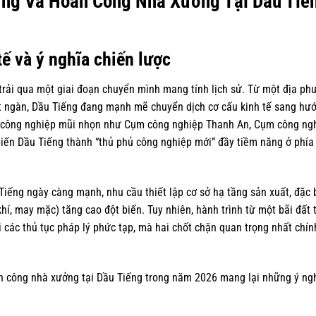
ựng Và Hoàn Công Nhà Xưởng Tại Dầu Tiến
tế và ý nghĩa chiến lược
rải qua một giai đoạn chuyển mình mang tính lịch sử. Từ một địa phư
ạt ngàn, Dầu Tiếng đang mạnh mẽ chuyển dịch cơ cấu kinh tế sang hư
ụm công nghiệp mũi nhọn như Cụm công nghiệp Thanh An, Cụm công ng
 biến Dầu Tiếng thành “thủ phủ công nghiệp mới” đầy tiềm năng ở phía
iếng ngày càng mạnh, nhu cầu thiết lập cơ sở hạ tầng sản xuất, đặc b
hí, may mặc) tăng cao đột biến. Tuy nhiên, hành trình từ một bãi đất 
các thủ tục pháp lý phức tạp, mà hai chốt chặn quan trọng nhất chín
àn công nhà xưởng tại Dầu Tiếng trong năm 2026 mang lại những ý ng