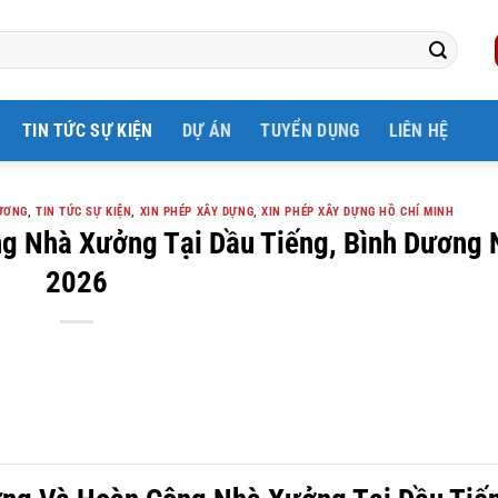
TIN TỨC SỰ KIỆN
DỰ ÁN
TUYỂN DỤNG
LIÊN HỆ
ƯƠNG
,
TIN TỨC SỰ KIỆN
,
XIN PHÉP XÂY DỰNG
,
XIN PHÉP XÂY DỰNG HỒ CHÍ MINH
g Nhà Xưởng Tại Dầu Tiếng, Bình Dương
2026