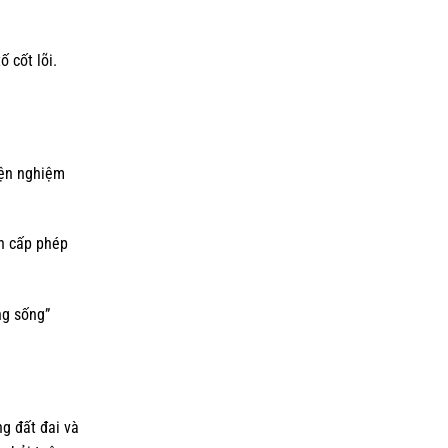
 cốt lõi.
iện nghiệm
n cấp phép
ng sống”
g đất đai và