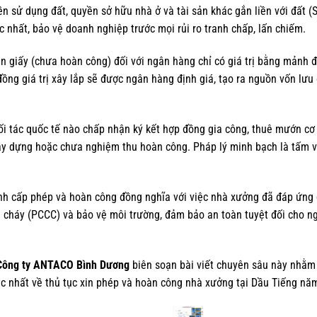
 sử dụng đất, quyền sở hữu nhà ở và tài sản khác gắn liền với đất (
 nhất, bảo vệ doanh nghiệp trước mọi rủi ro tranh chấp, lấn chiếm.
 giấy (chưa hoàn công) đối với ngân hàng chỉ có giá trị bằng mảnh đ
đồng giá trị xây lắp sẽ được ngân hàng định giá, tạo ra nguồn vốn lư
 tác quốc tế nào chấp nhận ký kết hợp đồng gia công, thuê mướn cơ 
y dựng hoặc chưa nghiệm thu hoàn công. Pháp lý minh bạch là tấm 
nh cấp phép và hoàn công đồng nghĩa với việc nhà xưởng đã đáp ứng 
 cháy (PCCC) và bảo vệ môi trường, đảm bảo an toàn tuyệt đối cho ng
Công ty ANTACO Bình Dương
biên soạn bài viết chuyên sâu này nhằm
ác nhất về thủ tục xin phép và hoàn công nhà xưởng tại Dầu Tiếng nă