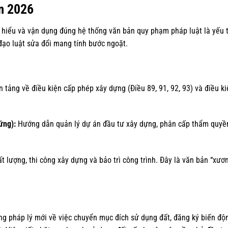
m 2026
u hiểu và vận dụng đúng hệ thống văn bản quy phạm pháp luật là yếu tố
ạo luật sửa đổi mang tính bước ngoặt.
 tảng về điều kiện cấp phép xây dựng (Điều 89, 91, 92, 93) và điều k
ứng):
Hướng dẫn quản lý dự án đầu tư xây dựng, phân cấp thẩm quyề
ất lượng, thi công xây dựng và bảo trì công trình. Đây là văn bản “xươ
g pháp lý mới về việc chuyển mục đích sử dụng đất, đăng ký biến độn