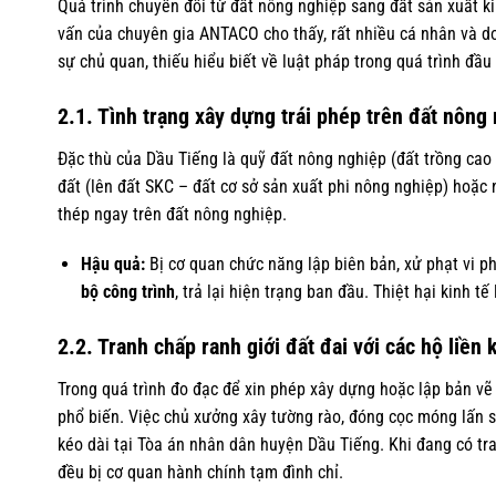
Quá trình chuyển đổi từ đất nông nghiệp sang đất sản xuất ki
vấn của chuyên gia ANTACO cho thấy, rất nhiều cá nhân và d
sự chủ quan, thiếu hiểu biết về luật pháp trong quá trình đầu
2.1. Tình trạng xây dựng trái phép trên đất nông
Đặc thù của Dầu Tiếng là quỹ đất nông nghiệp (đất trồng cao 
đất (lên đất SKC – đất cơ sở sản xuất phi nông nghiệp) hoặc
thép ngay trên đất nông nghiệp.
Hậu quả:
Bị cơ quan chức năng lập biên bản, xử phạt vi 
bộ công trình
, trả lại hiện trạng ban đầu. Thiệt hại kinh t
2.2. Tranh chấp ranh giới đất đai với các hộ liền 
Trong quá trình đo đạc để xin phép xây dựng hoặc lập bản vẽ 
phổ biến. Việc chủ xưởng xây tường rào, đóng cọc móng lấn s
kéo dài tại Tòa án nhân dân huyện Dầu Tiếng. Khi đang có tra
đều bị cơ quan hành chính tạm đình chỉ.