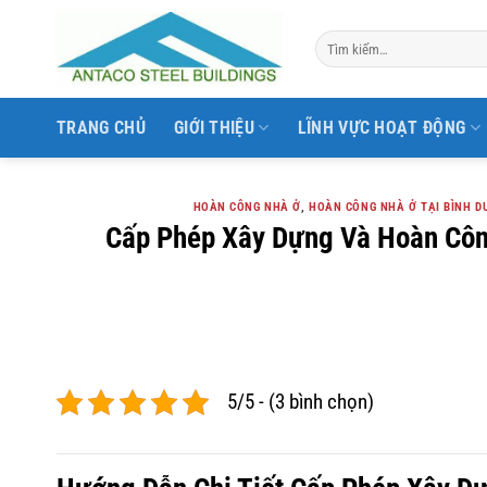
Bỏ
qua
nội
dung
TRANG CHỦ
GIỚI THIỆU
LĨNH VỰC HOẠT ĐỘNG
HOÀN CÔNG NHÀ Ở
,
HOÀN CÔNG NHÀ Ở TẠI BÌNH D
Cấp Phép Xây Dựng Và Hoàn Côn
5/5 - (3 bình chọn)