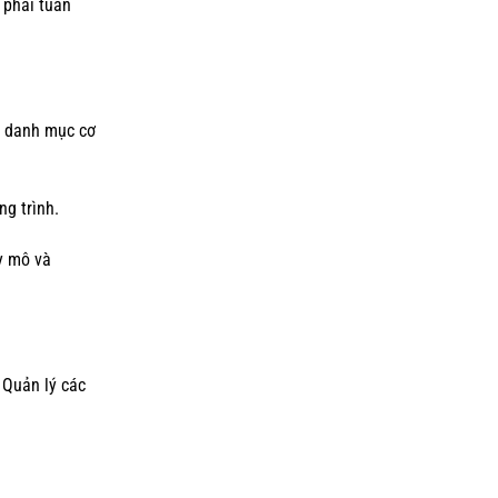
 phải tuân
t danh mục cơ
g trình.
y mô và
 Quản lý các