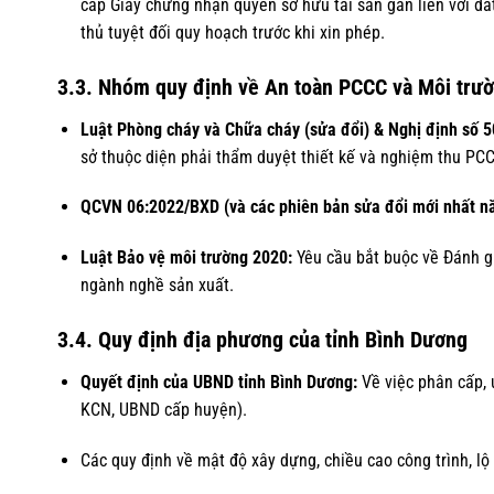
cấp Giấy chứng nhận quyền sở hữu tài sản gắn liền với đấ
thủ tuyệt đối quy hoạch trước khi xin phép.
3.3. Nhóm quy định về An toàn PCCC và Môi trư
Luật Phòng cháy và Chữa cháy (sửa đổi) & Nghị định số 
sở thuộc diện phải thẩm duyệt thiết kế và nghiệm thu PC
QCVN 06:2022/BXD (và các phiên bản sửa đổi mới nhất n
Luật Bảo vệ môi trường 2020:
Yêu cầu bắt buộc về Đánh g
ngành nghề sản xuất.
3.4. Quy định địa phương của tỉnh Bình Dương
Quyết định của UBND tỉnh Bình Dương:
Về việc phân cấp, 
KCN, UBND cấp huyện).
Các quy định về mật độ xây dựng, chiều cao công trình, lộ