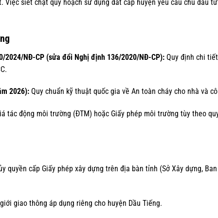
t. Việc siết chặt quy hoạch sử dụng đất cấp huyện yêu cầu chủ đầu tư
ờng
50/2024/NĐ-CP (sửa đổi Nghị định 136/2020/NĐ-CP):
Quy định chi tiế
CC.
ăm 2026):
Quy chuẩn kỹ thuật quốc gia về An toàn cháy cho nhà và côn
iá tác động môi trường (ĐTM) hoặc Giấy phép môi trường tùy theo qu
ủy quyền cấp Giấy phép xây dựng trên địa bàn tỉnh (Sở Xây dựng, Ban
 giới giao thông áp dụng riêng cho huyện Dầu Tiếng.