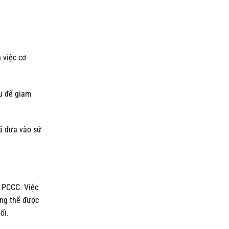
 việc cơ
hu để giam
đã đưa vào sử
” PCCC. Việc
ông thể được
ối.