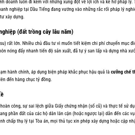
nh doanh luôn đi kèm với những xung đột về lợi ích và kẽ hở pháp lý. 
oanh nghiệp tại Dầu Tiếng đang vướng vào những rắc rối pháp lý ngh
 tư xây dựng.
 nghiệp (đất trồng cây lâu năm)
su) rất lớn. Nhiều chủ đầu tư vì muốn tiết kiệm chi phí chuyển mục đ
 nôn nóng đẩy nhanh tiến độ sản xuất, đã tự ý san lấp và dựng nhà xư
phạm hành chính, áp dụng biện pháp khắc phục hậu quả là
cưỡng chế t
ế lên đến hàng chục tỷ đồng.
kề
hoàn công, sự sai lệch giữa Giấy chứng nhận (sổ cũ) và thực tế sử dụn
ang phần đất của các hộ dân lân cận (hoặc ngược lại) dẫn đến các vụ
nh chấp thụ lý tại Tòa án, mọi thủ tục xin phép xây dựng hoặc cập n