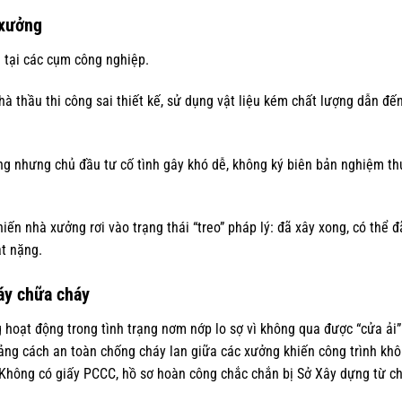
 xưởng
tại các cụm công nghiệp.
hà thầu thi công sai thiết kế, sử dụng vật liệu kém chất lượng dẫn đến
xong nhưng chủ đầu tư cố tình gây khó dễ, không ký biên bản nghiệm t
iến nhà xưởng rơi vào trạng thái “treo” pháp lý: đã xây xong, có thể 
t nặng.
áy chữa cháy
 hoạt động trong tình trạng nơm nớp lo sợ vì không qua được “cửa ải
hoảng cách an toàn chống cháy lan giữa các xưởng khiến công trình kh
Không có giấy PCCC, hồ sơ hoàn công chắc chắn bị Sở Xây dựng từ ch