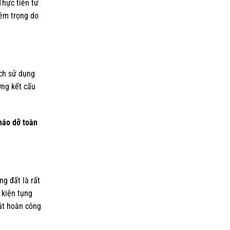
Thực tiễn tư
iêm trọng do
ích sử dụng
ởng kết cấu
háo dỡ toàn
g đất là rất
 kiện tụng
hật hoàn công