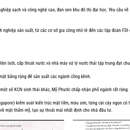
ghiệp sạch và công nghệ cao, đan xen khu đô thị đại học. Yêu cầu về
 nghiệp sản xuất, từ các cơ sở gia công nhỏ lẻ đến các tập đoàn FD
iện lưới, cấp thoát nước và nhà máy xử lý nước thải tập trung đạt ch
mặt bằng rộng để sản xuất các ngành cồng kềnh.
một số KCN sinh thái khác, Mỹ Phước chấp nhận phổ ngành rất rộng.
apore) kiểm soát kiến trúc mặt tiền, màu sơn, từng cái cây ngọn cỏ 
về mặt thẩm mỹ, tạo sự thoải mái nhất định cho nhà đầu tư.