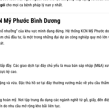
 gói
cho mọi ca bệnh pháp lý nan y nhất.
CN Mỹ Phước Bình Dương
õ “thổ nhưỡng” của khu vực mình đang đứng. Hệ thống KCN Mỹ Phước d
m chủ đầu tư, là một trong những đại dự án công nghiệp quy mô lớn v
át.
 lấp đầy. Các giao dịch tại đây chủ yếu là mua bán sáp nhập (M&A) xư
cực kỳ cao.
ng và vừa. Đặc thù hồ sơ tại đây thường vướng mắc về yêu cầu thẩm
ng hoàn mỹ. Nơi tập trung đa dạng các ngành nghề từ gỗ, giấy, đến điệ
n do nhu cầu mở rộng kho bãi liên tục.