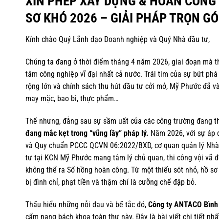
XIN PHÉP XÂY DỰNG & HOÀN CÔNG
SƠ KHÓ 2026 – GIẢI PHÁP TRỌN GÓ
Kính chào Quý Lãnh đạo Doanh nghiệp và Quý Nhà đầu tư,
Chúng ta đang ở thời điểm tháng 4 năm 2026, giai đoạn mà 
tâm công nghiệp vĩ đại nhất cả nước. Trái tim của sự bứt phá
rộng lớn và chính sách thu hút đầu tư cởi mở, Mỹ Phước đã v
may mặc, bao bì, thực phẩm…
Thế nhưng, đằng sau sự sầm uất của các công trường đang th
đang mắc kẹt trong “vũng lầy” pháp lý.
Năm 2026, với sự áp d
và Quy chuẩn PCCC QCVN 06:2022/BXD, cơ quan quản lý Nhà n
tư tại KCN Mỹ Phước mang tâm lý chủ quan, thi công vội vã đ
không thể ra Sổ hồng hoàn công. Từ một thiếu sót nhỏ, hồ s
bị đình chỉ, phạt tiền và thậm chí là cưỡng chế đập bỏ.
Thấu hiểu những nỗi đau và bế tắc đó,
Công ty ANTACO Bình
cẩm nang bách khoa toàn thư này. Đây là bài viết chi tiết nh