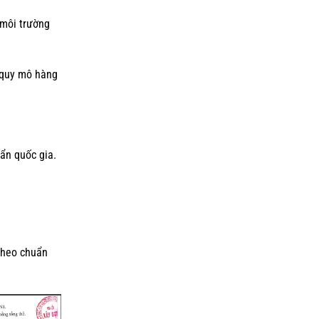
 môi trường
I quy mô hàng
uẩn quốc gia.
theo chuẩn