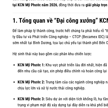
tại KCN Mỹ Phước năm 2026
, đồng thời đưa ra
giải pháp trọn
1. Tổng quan về “Đại công xưởng” K
Để làm pháp lý thành công, trước hết chúng ta phải hiểu r
ty Đầu tư và Phát triển Công nghiệp – CTCP (Becamex IDC) là
sớm nhất tại Bình Dương, tọa lạc chủ yếu tại thành phố Bến C
Hệ sinh thái này bao gồm các phân khu chiến lược:
KCN Mỹ Phước 1:
Khu vực phát triển lâu đời nhất, hiện đã
đến nhu cầu cải tạo, xin phép điều chỉnh và hoàn công lại 
KCN Mỹ Phước 2:
Trung tâm của các ngành công nghiệp nặ
chịu lực lớn và xử lý nước thải công nghiệp.
KCN Mỹ Phước 3:
Siêu dự án với diện tích khổng lồ, hạ tầ
trạng vi phạm mật độ xây dựng tại đây diễn ra khá phổ biế