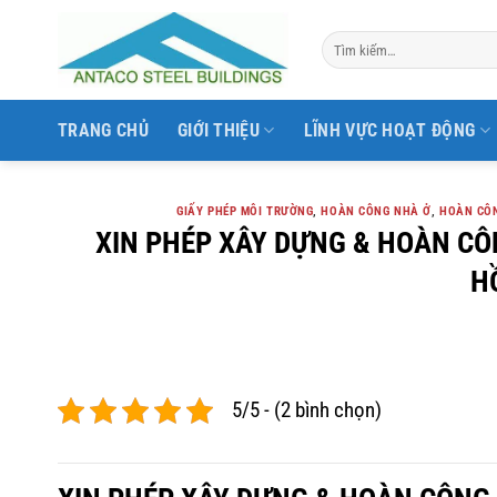
Bỏ
qua
nội
dung
TRANG CHỦ
GIỚI THIỆU
LĨNH VỰC HOẠT ĐỘNG
GIẤY PHÉP MÔI TRƯỜNG
,
HOÀN CÔNG NHÀ Ở
,
HOÀN CÔN
XIN PHÉP XÂY DỰNG & HOÀN C
H
5/5 - (2 bình chọn)