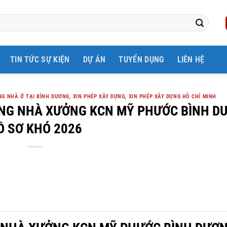
TIN TỨC SỰ KIỆN
DỰ ÁN
TUYỂN DỤNG
LIÊN HỆ
G NHÀ Ở TẠI BÌNH DƯƠNG
,
XIN PHÉP XÂY DỰNG
,
XIN PHÉP XÂY DỰNG HỒ CHÍ MINH
ÔNG NHÀ XƯỞNG KCN MỸ PHƯỚC BÌNH D
Ồ SƠ KHÓ 2026