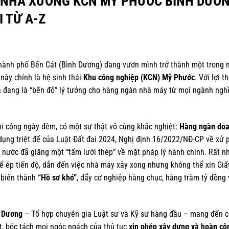
 NHÀ XƯỞNG KCN MỸ PHƯỚC BÌNH DƯƠ
I TỪ A-Z
thành phố Bến Cát (Bình Dương) đang vươn mình trở thành một trong 
 này chính là hệ sinh thái
Khu công nghiệp (KCN) Mỹ Phước
. Với lợi t
à đang là “bến đỗ” lý tưởng cho hàng ngàn nhà máy từ mọi ngành nghề:
i công ngày đêm, có một sự thật vô cùng khắc nghiệt:
Hàng ngàn doa
ụng triệt để của Luật Đất đai 2024, Nghị định 16/2022/NĐ-CP về xử 
ước đã giăng một “tấm lưới thép” về mặt pháp lý hành chính. Rất n
ể ép tiến độ, dẫn đến việc nhà máy xây xong nhưng không thể xin Giấ
ơ biến thành
“Hồ sơ khó”
, đẩy cơ nghiệp hàng chục, hàng trăm tỷ đồng
 Dương
– Tổ hợp chuyên gia Luật sư và Kỹ sư hàng đầu – mang đến c
ất, bóc tách mọi ngóc ngách của thủ tục
xin phép xây dựng và hoàn cô