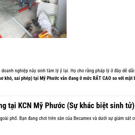
 doanh nghiệp nảy sinh tâm lý ỷ lại. Họ cho rằng pháp lý ở đây dễ dãi
ồ sơ khó, sai phép) tại Mỹ Phước vẫn đang ở mức RẤT CAO so với mặt
ng tại KCN Mỹ Phước (Sự khác biệt sinh tử)
oài phố. Bạn đang chơi trên sân của Becamex và dưới sự giám sát c