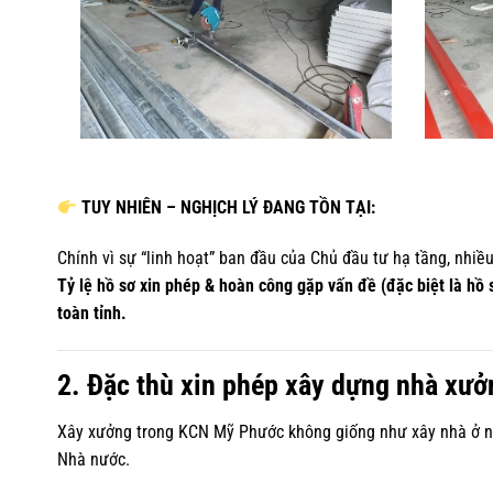
TUY NHIÊN – NGHỊCH LÝ ĐANG TỒN TẠI:
Chính vì sự “linh hoạt” ban đầu của Chủ đầu tư hạ tầng, nhiều
Tỷ lệ hồ sơ xin phép & hoàn công gặp vấn đề (đặc biệt là h
toàn tỉnh.
2. Đặc thù xin phép xây dựng nhà xưở
Xây xưởng trong KCN Mỹ Phước không giống như xây nhà ở ng
Nhà nước.