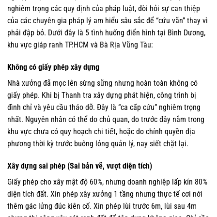
nghiêm trọng các quy định của pháp luật, đòi hỏi sự can thiệp
của các chuyên gia pháp lý am hiểu sâu sắc để “cứu vãn” thay vì
phải đập bỏ. Dưới đây là 5 tình huống điển hình tại Bình Dương,
khu vực giáp ranh TP.HCM và Bà Rịa Vũng Tàu:
Không có giấy phép xây dựng
Nhà xưởng đã mọc lên sừng sững nhưng hoàn toàn không có
giấy phép. Khi bị Thanh tra xây dựng phát hiện, công trình bị
đình chỉ và yêu cầu tháo dỡ. Đây là “ca cấp cứu” nghiêm trọng
nhất. Nguyên nhân có thể do chủ quan, do trước đây nằm trong
khu vực chưa có quy hoạch chi tiết, hoặc do chính quyền địa
phương thời kỳ trước buông lỏng quản lý, nay siết chặt lại.
Xây dựng sai phép (Sai bản vẽ, vượt diện tích)
Giấy phép cho xây mật độ 60%, nhưng doanh nghiệp lấp kín 80%
diện tích đất. Xin phép xây xưởng 1 tầng nhưng thực tế cơi nới
thêm gác lửng đúc kiên cố. Xin phép lùi trước 6m, lùi sau 4m