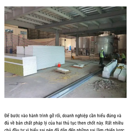
Để bước vào hành trình gỡ rối, doanh nghiệp cần hiểu đúng và
đủ về bản chất pháp lý của hai thủ tục then chốt này. Rất nhiều
chủ đầu tư vì hiểu sai nên đã dẫn đến những sai lầm chiến lược,