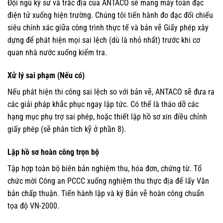
Đội ngũ kỹ sư và trắc địa của ANTACO sẽ mang máy toàn đạc
điện tử xuống hiện trường. Chúng tôi tiến hành đo đạc đối chiếu
siêu chính xác giữa công trình thực tế và bản vẽ Giấy phép xây
dựng để phát hiện mọi sai lệch (dù là nhỏ nhất) trước khi cơ
quan nhà nước xuống kiểm tra.
Xử lý sai phạm (Nếu có)
Nếu phát hiện thi công sai lệch so với bản vẽ, ANTACO sẽ đưa ra
các giải pháp khắc phục ngay lập tức. Có thể là tháo dỡ các
hạng mục phụ trợ sai phép, hoặc thiết lập hồ sơ xin điều chỉnh
giấy phép (sẽ phân tích kỹ ở phần 8).
Lập hồ sơ hoàn công trọn bộ
Tập hợp toàn bộ biên bản nghiệm thu, hóa đơn, chứng từ. Tổ
chức mời Công an PCCC xuống nghiệm thu thực địa để lấy Văn
bản chấp thuận. Tiến hành lập và ký Bản vẽ hoàn công chuẩn
tọa độ VN-2000.