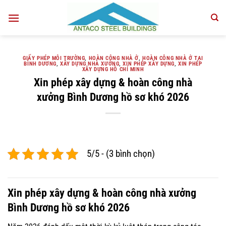
Bỏ
qua
nội
dung
GIẤY PHÉP MÔI TRƯỜNG
,
HOÀN CÔNG NHÀ Ở
,
HOÀN CÔNG NHÀ Ở TẠI
BÌNH DƯƠNG
,
XÂY DỰNG NHÀ XƯỞNG
,
XIN PHÉP XÂY DỰNG
,
XIN PHÉP
XÂY DỰNG HỒ CHÍ MINH
Xin phép xây dựng & hoàn công nhà
xưởng Bình Dương hồ sơ khó 2026
5/5 - (3 bình chọn)
Xin phép xây dựng & hoàn công nhà xưởng
Bình Dương hồ sơ khó 2026