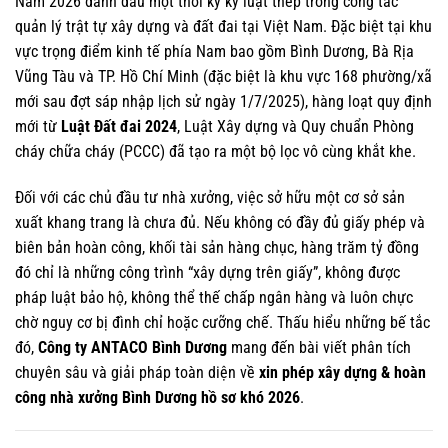
Năm 2026 đánh dấu một thời kỳ kỷ luật thép trong công tác
quản lý trật tự xây dựng và đất đai tại Việt Nam. Đặc biệt tại khu
vực trọng điểm kinh tế phía Nam bao gồm Bình Dương, Bà Rịa
Vũng Tàu và TP. Hồ Chí Minh (đặc biệt là khu vực 168 phường/xã
mới sau đợt sáp nhập lịch sử ngày 1/7/2025), hàng loạt quy định
mới từ
Luật Đất đai 2024
, Luật Xây dựng và Quy chuẩn Phòng
cháy chữa cháy (PCCC) đã tạo ra một bộ lọc vô cùng khắt khe.
Đối với các chủ đầu tư nhà xưởng, việc sở hữu một cơ sở sản
xuất khang trang là chưa đủ. Nếu không có đầy đủ giấy phép và
biên bản hoàn công, khối tài sản hàng chục, hàng trăm tỷ đồng
đó chỉ là những công trình “xây dựng trên giấy”, không được
pháp luật bảo hộ, không thể thế chấp ngân hàng và luôn chực
chờ nguy cơ bị đình chỉ hoặc cưỡng chế. Thấu hiểu những bế tắc
đó,
Công ty ANTACO Bình Dương
mang đến bài viết phân tích
chuyên sâu và giải pháp toàn diện về
xin phép xây dựng & hoàn
công nhà xưởng Bình Dương hồ sơ khó 2026
.