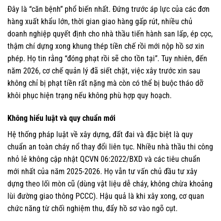
Đây là “căn bệnh” phổ biến nhất. Đứng trước áp lực của các đơn
hàng xuất khẩu lớn, thời gian giao hàng gấp rút, nhiều chủ
doanh nghiệp quyết định cho nhà thầu tiến hành san lấp, ép cọc,
thậm chí dựng xong khung thép tiền chế rồi mới nộp hồ sơ xin
phép. Họ tin rằng “đóng phạt rồi sẽ cho tồn tại”. Tuy nhiên, đến
năm 2026, cơ chế quản lý đã siết chặt, việc xây trước xin sau
không chỉ bị phạt tiền rất nặng mà còn có thể bị buộc tháo dỡ
khôi phục hiện trạng nếu không phù hợp quy hoạch.
Không hiểu luật và quy chuẩn mới
Hệ thống pháp luật về xây dựng, đất đai và đặc biệt là quy
chuẩn an toàn cháy nổ thay đổi liên tục. Nhiều nhà thầu thi công
nhỏ lẻ không cập nhật QCVN 06:2022/BXD và các tiêu chuẩn
mới nhất của năm 2025-2026. Họ vẫn tư vấn chủ đầu tư xây
dựng theo lối mòn cũ (dùng vật liệu dễ cháy, không chừa khoảng
lùi đường giao thông PCCC). Hậu quả là khi xây xong, cơ quan
chức năng từ chối nghiệm thu, đẩy hồ sơ vào ngõ cụt.