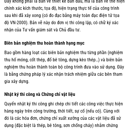
Đây không phải là bản vẽ thiết kế ban đầu, mà là bản vẽ thể hiện
chính xác kích thước, tọa độ, hiện trạng thực tế của công trình
sau khi đã xây xong (có đo đạc bằng máy toàn đạc điện tử tọa
độ VN-2000). Bản vẽ này do đơn vị thi công lập, có chữ ký xác
nhận của Tư vấn giám sát và Chủ đầu tư.
Biên bản nghiệm thu hoàn thành hạng mục
Bao gồm hàng loạt các biên bản nghiệm thu từng phần (nghiệm
thu hố móng, cốt thép, đổ bê tông, dựng kèo thép…) và biên bản
nghiệm thu hoàn thành toàn bộ công trình đưa vào sử dụng. Đây
là bằng chứng pháp lý xác nhận trách nhiệm giữa các bên tham
gia xây dựng.
Nhật ký thi công và Chứng chỉ vật liệu
Quyển nhật ký thi công ghi chép chi tiết các công việc thực hiện
hàng ngày trên công trường, thời tiết, sự cố (nếu có). Cùng với
đó là các hóa đơn, chứng chỉ xuất xưởng của các vật liệu đã sử
dụng (đặc biệt là thép, bê tông, sơn chống cháy) nhằm chứng