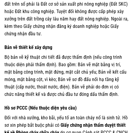
đất trên sổ phải là Đất cơ sở sản xuất phi nông nghiệp (Đất SKC)
hoặc Đất khu công nghiệp. Tuyệt đối không được cấp phép xây
xưởng trên đất trồng cây lâu năm hay đất nông nghiệp. Ngoài ra,
kèm theo Giấy chứng nhận đăng ký doanh nghiệp hoặc Giấy
chứng nhận đầu tư.
Bản vẽ thiết kế xây dựng
Bộ bản vẽ kỹ thuật chi tiết đã được thẩm định (nếu công trình
thuộc diện phải thẩm định). Bao gồm: Bản vẽ mặt bằng vị trí,
mặt bằng công trình, mặt đứng, mặt cắt chủ yếu; Bản vẽ kết cấu
móng, mặt bằng cột, vì kèo; Bản vẽ sơ đồ đấu nối hạ tầng kỹ
thuật (cấp nước, thoát nước, điện). Bản vẽ phải do đơn vị có
chức năng thiết kế và được chủ đầu tư đóng dấu thẩm định.
Hồ sơ PCCC (Nếu thuộc diện yêu cầu)
Đối với nhà xưởng, kho bãi, yếu tố an toàn cháy nổ là sinh tử. Hồ
sơ xin phép bắt buộc phải có
Giấy chứng nhận thẩm duyệt thiết
kế về Phòng cháy chữa cháy
do cơ quan Cảnh sát PCCC & CNCH