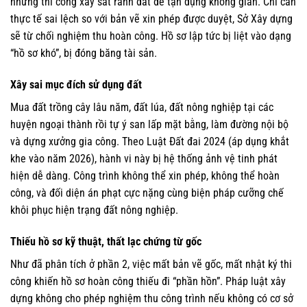
nhưng thi công xây sát ranh đất để tận dụng không gian. Chỉ cần
thực tế sai lệch so với bản vẽ xin phép được duyệt, Sở Xây dựng
sẽ từ chối nghiệm thu hoàn công. Hồ sơ lập tức bị liệt vào dạng
“hồ sơ khó”, bị đóng băng tài sản.
Xây sai mục đích sử dụng đất
Mua đất trồng cây lâu năm, đất lúa, đất nông nghiệp tại các
huyện ngoại thành rồi tự ý san lấp mặt bằng, làm đường nội bộ
và dựng xưởng gia công. Theo Luật Đất đai 2024 (áp dụng khắt
khe vào năm 2026), hành vi này bị hệ thống ảnh vệ tinh phát
hiện dễ dàng. Công trình không thể xin phép, không thể hoàn
công, và đối diện án phạt cực nặng cùng biện pháp cưỡng chế
khôi phục hiện trạng đất nông nghiệp.
Thiếu hồ sơ kỹ thuật, thất lạc chứng từ gốc
Như đã phân tích ở phần 2, việc mất bản vẽ gốc, mất nhật ký thi
công khiến hồ sơ hoàn công thiếu đi “phần hồn”. Pháp luật xây
dựng không cho phép nghiệm thu công trình nếu không có cơ sở