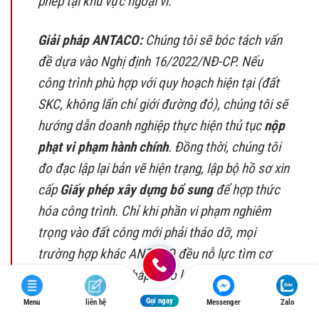
phép tại khu vực ngoại vi.
Giải pháp ANTACO:
Chúng tôi sẽ bóc tách vấn
đề dựa vào Nghị định 16/2022/NĐ-CP. Nếu
công trình phù hợp với quy hoạch hiện tại (đất
SKC, không lấn chỉ giới đường đỏ), chúng tôi sẽ
hướng dẫn doanh nghiệp thực hiện thủ tục
nộp
phạt vi phạm hành chính
. Đồng thời, chúng tôi
đo đạc lập lại bản vẽ hiện trạng, lập bộ hồ sơ xin
cấp
Giấy phép xây dựng bổ sung
để hợp thức
hóa công trình. Chỉ khi phần vi phạm nghiêm
trọng vào đất công mới phải tháo dỡ, mọi
trường hợp khác ANTACO đều nỗ lực tìm cơ
chế “tồn tại hợp pháp” cho khách hàng.
Gọi ngay
Menu
liên hệ
Messenger
Zalo
Sai phép → Xin điều chỉnh giấy phép xây dựng