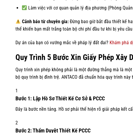
Làm việc với cơ quan quản lý địa phương (Phòng Quản l
Cảnh báo từ chuyên gia:
Đừng bao giờ bắt đầu thiết kế hay
thể khiến bạn mất trắng toàn bộ chi phí đầu tư khi bị yêu cầu
Dự án của bạn có vướng mắc về pháp lý đất đai?
Khám phá dị
Quy Trình 5 Bước Xin Giấy Phép Xây 
Quy trình xin phép không phải là một đường thẳng mà là một 
bộ quy trình bị đình trệ. ANTACO đã chuẩn hóa quy trình này 
1
Bước 1: Lập Hồ Sơ Thiết Kế Cơ Sở & PCCC
Đây là bước nền tảng. Hồ sơ phải thể hiện rõ giải pháp kết c
2
Bước 2: Thẩm Duyệt Thiết Kế PCCC