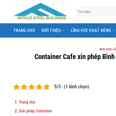
Bỏ
qua
nội
dung
TRANG CHỦ
GIỚI THIỆU
LĨNH VỰC HOẠT ĐỘNG
MUA BÁN LẮ
Container Cafe xin phép Bình
5/5 - (1 bình chọn)
Trang chủ
Giải pháp Container