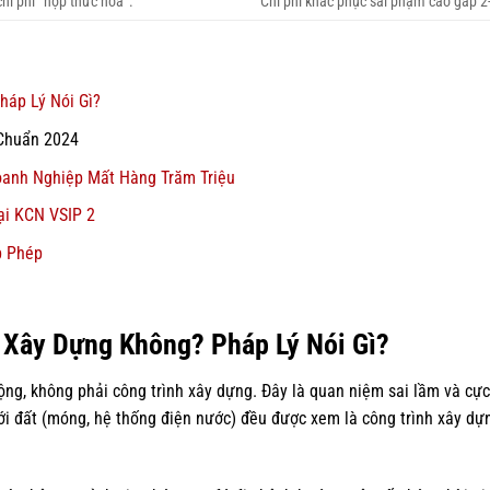
chi phí “hợp thức hóa”.
Chi phí khắc phục sai phạm cao gấp 2-
háp Lý Nói Gì?
Chuẩn 2024
oanh Nghiệp Mất Hàng Trăm Triệu
ại KCN VSIP 2
p Phép
h Xây Dựng Không? Pháp Lý Nói Gì?
ộng, không phải công trình xây dựng. Đây là quan niệm sai lầm và cực 
với đất (móng, hệ thống điện nước) đều được xem là công trình xây dự