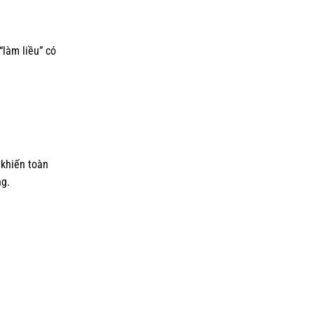
“làm liều” có
 khiến toàn
ng.