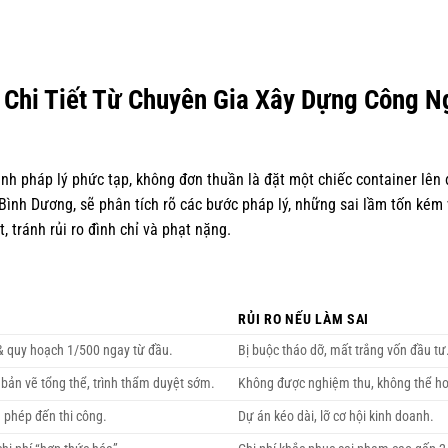
 Chi Tiết Từ Chuyên Gia Xây Dựng Công N
nh pháp lý phức tạp, không đơn thuần là đặt một chiếc container lên 
Bình Dương, sẽ phân tích rõ các bước pháp lý, những sai lầm tốn kém 
tránh rủi ro đình chỉ và phạt nặng.
RỦI RO NẾU LÀM SAI
& quy hoạch 1/500 ngay từ đầu.
Bị buộc tháo dỡ, mất trắng vốn đầu tư
bản vẽ tổng thể, trình thẩm duyệt sớm.
Không được nghiệm thu, không thể ho
n phép đến thi công.
Dự án kéo dài, lỡ cơ hội kinh doanh.