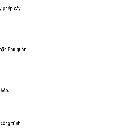
y phép xây
hoặc Ban quản
phép.
 công trình