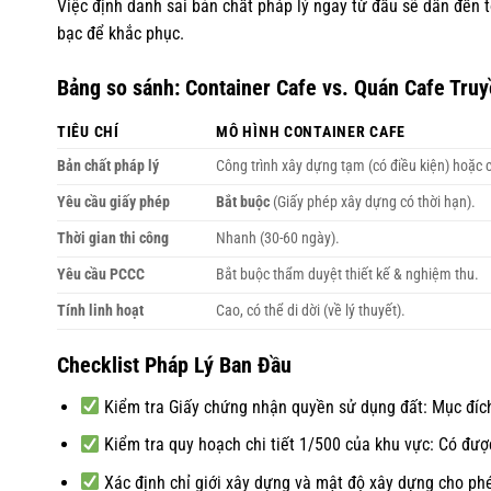
Việc định danh sai bản chất pháp lý ngay từ đầu sẽ dẫn đến t
bạc để khắc phục.
Bảng so sánh: Container Cafe vs. Quán Cafe Tru
TIÊU CHÍ
MÔ HÌNH CONTAINER CAFE
Bản chất pháp lý
Công trình xây dựng tạm (có điều kiện) hoặc c
Yêu cầu giấy phép
Bắt buộc
(Giấy phép xây dựng có thời hạn).
Thời gian thi công
Nhanh (30-60 ngày).
Yêu cầu PCCC
Bắt buộc thẩm duyệt thiết kế & nghiệm thu.
Tính linh hoạt
Cao, có thể di dời (về lý thuyết).
Checklist Pháp Lý Ban Đầu
Kiểm tra Giấy chứng nhận quyền sử dụng đất: Mục đích 
Kiểm tra quy hoạch chi tiết 1/500 của khu vực: Có đượ
Xác định chỉ giới xây dựng và mật độ xây dựng cho ph