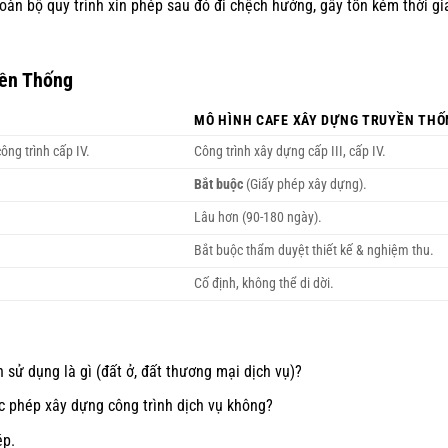
oàn bộ quy trình xin phép sau đó đi chệch hướng, gây tốn kém thời gi
yền Thống
MÔ HÌNH CAFE XÂY DỰNG TRUYỀN THỐ
ông trình cấp IV.
Công trình xây dựng cấp III, cấp IV.
Bắt buộc
(Giấy phép xây dựng).
Lâu hơn (90-180 ngày).
Bắt buộc thẩm duyệt thiết kế & nghiệm thu.
Cố định, không thể di dời.
sử dụng là gì (đất ở, đất thương mại dịch vụ)?
c phép xây dựng công trình dịch vụ không?
ép.