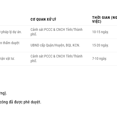
THỜI GIAN (N
CƠ QUAN XỬ LÝ
VIỆC)
Cảnh sát PCCC & CNCH Tỉnh/Thành
ờ pháp lý dự án.
10-15 ngày.
phố.
ản thẩm duyệt
UBND cấp Quận/Huyện, BQL KCN.
15-20 ngày.
Cảnh sát PCCC & CNCH Tỉnh/Thành
hận vật tư.
7-10 ngày.
phố.
ị
ng).
i công đã được phê duyệt.