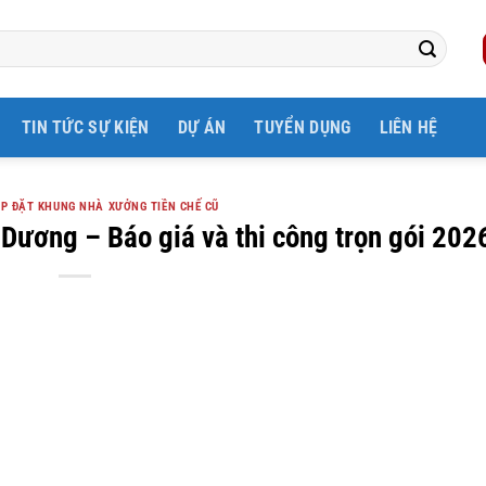
TIN TỨC SỰ KIỆN
DỰ ÁN
TUYỂN DỤNG
LIÊN HỆ
P ĐẶT KHUNG NHÀ XƯỞNG TIỀN CHẾ CŨ
 Dương – Báo giá và thi công trọn gói 202