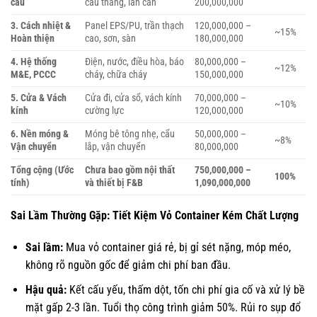
cấu
cầu thang, lan can
200,000,000
3. Cách nhiệt &
Panel EPS/PU, trần thạch
120,000,000 –
~15%
Hoàn thiện
cao, sơn, sàn
180,000,000
4. Hệ thống
Điện, nước, điều hòa, báo
80,000,000 –
~12%
M&E, PCCC
cháy, chữa cháy
150,000,000
5. Cửa & Vách
Cửa đi, cửa sổ, vách kính
70,000,000 –
~10%
kính
cường lực
120,000,000
6. Nền móng &
Móng bê tông nhẹ, cẩu
50,000,000 –
~8%
Vận chuyển
lắp, vận chuyển
80,000,000
Tổng cộng (Ước
Chưa bao gồm nội thất
750,000,000 –
100%
tính)
và thiết bị F&B
1,090,000,000
Sai Lầm Thường Gặp: Tiết Kiệm Vỏ Container Kém Chất Lượng
Sai lầm:
Mua vỏ container giá rẻ, bị gỉ sét nặng, móp méo,
không rõ nguồn gốc để giảm chi phí ban đầu.
Hậu quả:
Kết cấu yếu, thấm dột, tốn chi phí gia cố và xử lý bề
mặt gấp 2-3 lần. Tuổi thọ công trình giảm 50%. Rủi ro sụp đổ