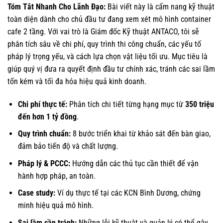
Tóm Tắt Nhanh Cho Lãnh Đạo:
Bài viết này là cẩm nang kỹ thuật
toàn diện dành cho chủ đầu tư đang xem xét mô hình container
cafe 2 tầng. Với vai trò là Giám đốc Kỹ thuật ANTACO, tôi sẽ
phân tích sâu về chi phí, quy trình thi công chuẩn, các yếu tố
pháp lý trọng yếu, và cách lựa chọn vật liệu tối ưu. Mục tiêu là
giúp quý vị đưa ra quyết định đầu tư chính xác, tránh các sai lầm
tốn kém và tối đa hóa hiệu quả kinh doanh.
Chi phí thực tế:
Phân tích chi tiết từng hạng mục từ
350 triệu
đến hơn 1 tỷ đồng
.
Quy trình chuẩn:
8 bước triển khai từ khảo sát đến bàn giao,
đảm bảo tiến độ và chất lượng.
Pháp lý & PCCC:
Hướng dẫn các thủ tục cần thiết để vận
hành hợp pháp, an toàn.
Case study:
Ví dụ thực tế tại các KCN Bình Dương, chứng
minh hiệu quả mô hình.
Sai lầm cần tránh:
Những lỗi kỹ thuật và quản lý có thể gây