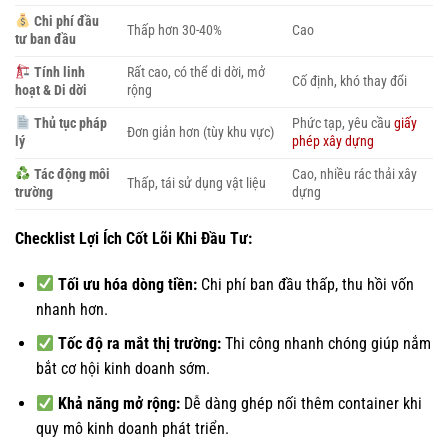
Chi phí đầu
Thấp hơn 30-40%
Cao
tư ban đầu
Tính linh
Rất cao, có thể di dời, mở
Cố định, khó thay đổi
hoạt & Di dời
rộng
Thủ tục pháp
Phức tạp, yêu cầu
giấy
Đơn giản hơn (tùy khu vực)
lý
phép xây dựng
Tác động môi
Cao, nhiều rác thải xây
Thấp, tái sử dụng vật liệu
trường
dựng
Checklist Lợi Ích Cốt Lõi Khi Đầu Tư:
Tối ưu hóa dòng tiền:
Chi phí ban đầu thấp, thu hồi vốn
nhanh hơn.
Tốc độ ra mắt thị trường:
Thi công nhanh chóng giúp nắm
bắt cơ hội kinh doanh sớm.
Khả năng mở rộng:
Dễ dàng ghép nối thêm container khi
quy mô kinh doanh phát triển.