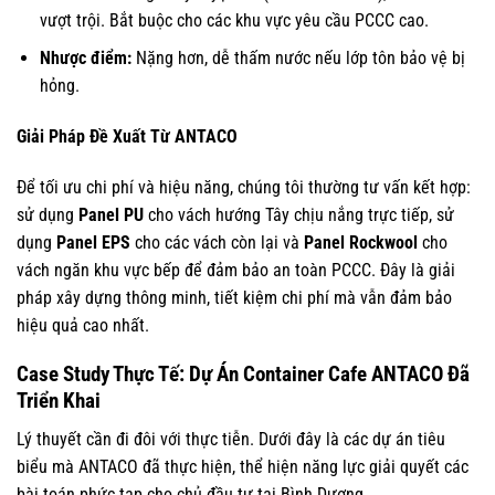
vượt trội. Bắt buộc cho các khu vực yêu cầu PCCC cao.
Nhược điểm:
Nặng hơn, dễ thấm nước nếu lớp tôn bảo vệ bị
hỏng.
Giải Pháp Đề Xuất Từ ANTACO
Để tối ưu chi phí và hiệu năng, chúng tôi thường tư vấn kết hợp:
sử dụng
Panel PU
cho vách hướng Tây chịu nắng trực tiếp, sử
dụng
Panel EPS
cho các vách còn lại và
Panel Rockwool
cho
vách ngăn khu vực bếp để đảm bảo an toàn PCCC. Đây là giải
pháp xây dựng thông minh, tiết kiệm chi phí mà vẫn đảm bảo
hiệu quả cao nhất.
Case Study Thực Tế: Dự Án Container Cafe ANTACO Đã
Triển Khai
Lý thuyết cần đi đôi với thực tiễn. Dưới đây là các dự án tiêu
biểu mà ANTACO đã thực hiện, thể hiện năng lực giải quyết các
bài toán phức tạp cho chủ đầu tư tại Bình Dương.