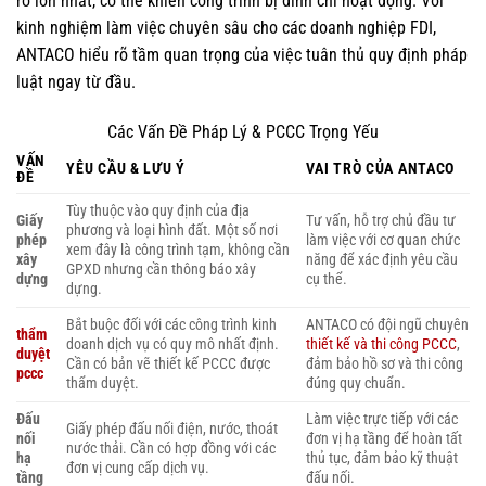
ro lớn nhất, có thể khiến công trình bị đình chỉ hoạt động. Với
kinh nghiệm làm việc chuyên sâu cho các doanh nghiệp FDI,
ANTACO hiểu rõ tầm quan trọng của việc tuân thủ quy định pháp
luật ngay từ đầu.
Các Vấn Đề Pháp Lý & PCCC Trọng Yếu
VẤN
YÊU CẦU & LƯU Ý
VAI TRÒ CỦA ANTACO
ĐỀ
Tùy thuộc vào quy định của địa
Giấy
Tư vấn, hỗ trợ chủ đầu tư
phương và loại hình đất. Một số nơi
phép
làm việc với cơ quan chức
xem đây là công trình tạm, không cần
xây
năng để xác định yêu cầu
GPXD nhưng cần thông báo xây
dựng
cụ thể.
dựng.
Bắt buộc đối với các công trình kinh
ANTACO có đội ngũ chuyên
thẩm
doanh dịch vụ có quy mô nhất định.
thiết kế và thi công PCCC
,
duyệt
Cần có bản vẽ thiết kế PCCC được
đảm bảo hồ sơ và thi công
pccc
thẩm duyệt.
đúng quy chuẩn.
Đấu
Làm việc trực tiếp với các
Giấy phép đấu nối điện, nước, thoát
nối
đơn vị hạ tầng để hoàn tất
nước thải. Cần có hợp đồng với các
hạ
thủ tục, đảm bảo kỹ thuật
đơn vị cung cấp dịch vụ.
tầng
đấu nối.