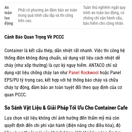
An
Tuân thủ nghiêm ngặt quy
Phải có phương án đảm bảo an toàn
toàn
trình an toàn lao động, có
trong quá trình cẩu lắp và thi công
lao
chứng chỉ vận hành cẩu,
trên cao.
động
bảo hiểm cho công nhân.
Cảnh Báo Quan Trọng Về PCCC
Container là kết cấu thép, dẫn nhiệt rất nhanh. Việc thi công hệ
thống điện không đúng chuẩn, sử dụng vật liệu cách nhiệt dễ
cháy (như xốp thường) là cực kỳ nguy hiểm. ANTACO chỉ sử
dụng vật liệu chống cháy lan như
Panel Rockwool
hoặc Panel
EPS/PU tỷ trọng cao, kết hợp với hệ thống báo cháy và chữa
cháy tự động, đảm bảo an toàn tuyệt đối theo quy định của cơ
quan PCCC.
So Sánh Vật Liệu & Giải Pháp Tối Ưu Cho Container Cafe
Lựa chọn vật liệu không chỉ ảnh hưởng đến thẩm mỹ mà còn
quyết định đến chi phí vận hành (điện năng cho điều hòa), độ