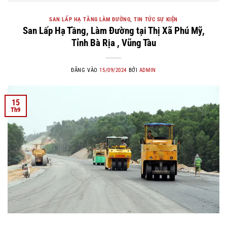
SAN LẤP HẠ TẦNG LÀM ĐƯỜNG
,
TIN TỨC SỰ KIỆN
San Lấp Hạ Tầng, Làm Đường tại Thị Xã Phú Mỹ,
Tỉnh Bà Rịa , Vũng Tàu
ĐĂNG VÀO
15/09/2024
BỞI
ADMIN
15
Th9