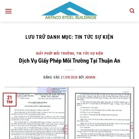
Bỏ
qua
nội
dung
LƯU TRỮ DANH MỤC:
TIN TỨC SỰ KIỆN
GIẤY PHÉP MÔI TRƯỜNG
,
TIN TỨC SỰ KIỆN
Dịch Vụ Giấy Phép Môi Trường Tại Thuận An
ĐĂNG VÀO
21/09/2024
BỞI
ADMIN
21
Th9