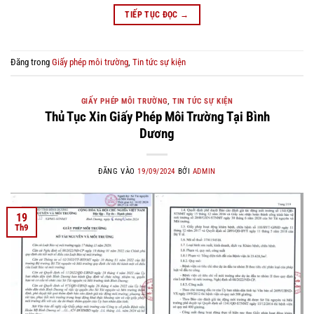
TIẾP TỤC ĐỌC
→
Đăng trong
Giấy phép môi trường
,
Tin tức sự kiện
GIẤY PHÉP MÔI TRƯỜNG
,
TIN TỨC SỰ KIỆN
Thủ Tục Xin Giấy Phép Môi Trường Tại Bình
Dương
ĐĂNG VÀO
19/09/2024
BỞI
ADMIN
19
Th9