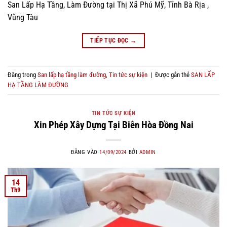
San Lấp Hạ Tầng, Làm Đường tại Thị Xã Phú Mỹ, Tỉnh Bà Rịa ,
Vũng Tàu
TIẾP TỤC ĐỌC
→
Đăng trong
San lấp hạ tầng làm đường
,
Tin tức sự kiện
|
Được gắn thẻ
SAN LẤP
HẠ TẦNG LÀM ĐƯỜNG
TIN TỨC SỰ KIỆN
Xin Phép Xây Dựng Tại Biên Hòa Đồng Nai
ĐĂNG VÀO
14/09/2024
BỞI
ADMIN
14
Th9