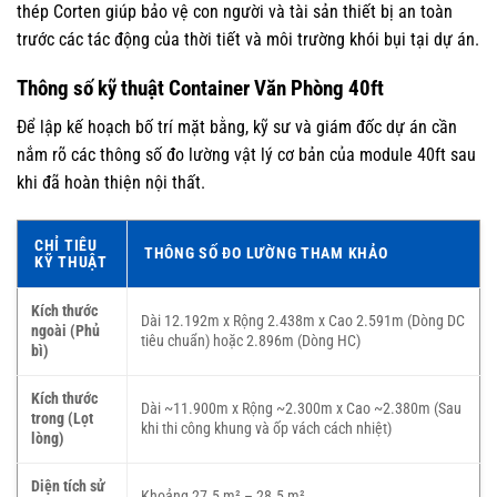
thép Corten giúp bảo vệ con người và tài sản thiết bị an toàn
trước các tác động của thời tiết và môi trường khói bụi tại dự án.
Thông số kỹ thuật Container Văn Phòng 40ft
Để lập kế hoạch bố trí mặt bằng, kỹ sư và giám đốc dự án cần
nắm rõ các thông số đo lường vật lý cơ bản của module 40ft sau
khi đã hoàn thiện nội thất.
CHỈ TIÊU
THÔNG SỐ ĐO LƯỜNG THAM KHẢO
KỸ THUẬT
Kích thước
Dài 12.192m x Rộng 2.438m x Cao 2.591m (Dòng DC
ngoài (Phủ
tiêu chuẩn) hoặc 2.896m (Dòng HC)
bì)
Kích thước
Dài ~11.900m x Rộng ~2.300m x Cao ~2.380m (Sau
trong (Lọt
khi thi công khung và ốp vách cách nhiệt)
lòng)
Diện tích sử
Khoảng 27.5 m² – 28.5 m²