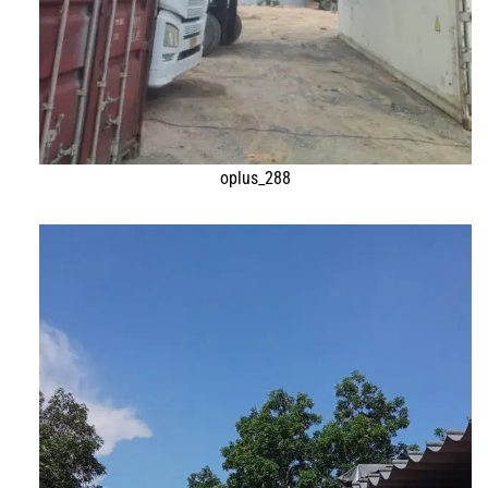
oplus_288