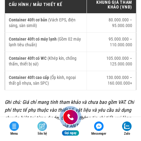
KHUNG GIÁ THAM
CẤU HÌNH / MẪU THIẾT KẾ
KHẢO (VNĐ)
Container 40ft cơ bản
(Vách EPS, điện
80.000.000 –
sáng, sàn simili)
95.000.000
Container 40ft có máy lạnh
(Gồm 02 máy
95.000.000 –
lạnh tiêu chuẩn)
110.000.000
Container 40ft có WC
(Khép kín, chống
105.000.000 –
thấm, thiết bị sứ)
125.000.000
Container 40ft cao cấp
(Ốp kính, ngoại
130.000.000 –
thất gỗ nhựa, sàn SPC)
160.000.000+
Ghi chú: Giá chỉ mang tính tham khảo và chưa bao gồm VAT. Chi
phí thực tế phụ thuộc vào thiết kế, vật liệu và yêu cầu sử dụng
chuyên biệt tại từng dự án. Để nhận thông tin chi tiết, vui lòng
liên hệ bộ phận kinh doanh của ANTACO.
Gọi ngay
Menu
liên hệ
Messenger
Zalo
Chi phí thi công Container Văn Phòng 40ft từ A-Z