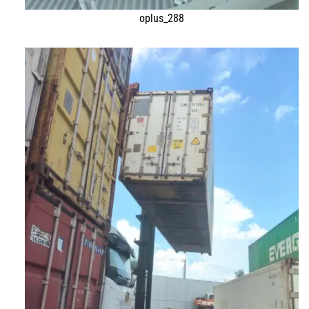
oplus_288