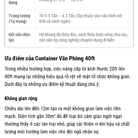
dụng
Trọng lượng
Từ 3.5 Tấn – 4.2 Tấn (Tùy thuộc vào cấu hình nội
(Tự trọng)
thất và vách ngăn)
Kết cấu chịu
Hệ khung đà thép đúc, vách thép lượn sóng chịu lực,
lực
ván sàn ép công nghiệp chuyên dụng đi biển.
Ưu điểm của Container Văn Phòng 40ft
Trong nhiều trường hợp, việc nâng cấp từ kích thước 20ft lên
40ft mang lại những hiệu quả rõ rệt về mặt tổ chức không gian.
Dưới đây là những ưu điểm kỹ thuật đáng chú ý:
Không gian rộng
Chiều dài lên đến 12m tạo ra một không gian làm việc liền
mạch. Diện tích gần 30m² đủ để loại bỏ cảm giác ngột ngạt
thường thấy ở các lán trại nhỏ, giúp cải thiện vi khí hậu và chất
lượng môi trường làm việc cho đội ngũ nhân sự.