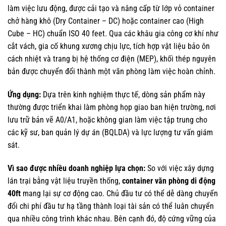
làm việc lưu động, được cải tạo và nâng cấp từ lớp vỏ container
chở hàng khô (Dry Container – DC) hoặc container cao (High
Cube – HC) chuẩn ISO 40 feet. Qua các khâu gia công cơ khí như
cắt vách, gia cố khung xương chịu lực, tích hợp vật liệu bảo ôn
cách nhiệt và trang bị hệ thống cơ điện (MEP), khối thép nguyên
bản được chuyển đổi thành một văn phòng làm việc hoàn chỉnh.
Ứng dụng:
Dựa trên kinh nghiệm thực tế, dòng sản phẩm này
thường được triển khai làm phòng họp giao ban hiện trường, nơi
lưu trữ bản vẽ A0/A1, hoặc không gian làm việc tập trung cho
các kỹ sư, ban quản lý dự án (BQLDA) và lực lượng tư vấn giám
sát.
Vì sao được nhiều doanh nghiệp lựa chọn:
So với việc xây dựng
lán trại bằng vật liệu truyền thống,
container văn phòng di động
40ft
mang lại sự cơ động cao. Chủ đầu tư có thể dễ dàng chuyển
đổi chi phí đầu tư hạ tầng thành loại tài sản có thể luân chuyển
qua nhiều công trình khác nhau. Bên cạnh đó, độ cứng vững của