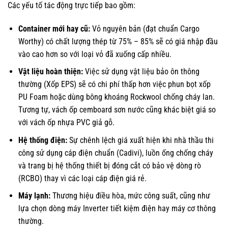
Các yếu tố tác động trực tiếp bao gồm:
Container mới hay cũ:
Vỏ nguyên bản (đạt chuẩn Cargo
Worthy) có chất lượng thép từ 75% – 85% sẽ có giá nhập đầu
vào cao hơn so với loại vỏ đã xuống cấp nhiều.
Vật liệu hoàn thiện:
Việc sử dụng vật liệu bảo ôn thông
thường (Xốp EPS) sẽ có chi phí thấp hơn việc phun bọt xốp
PU Foam hoặc dùng bông khoáng Rockwool chống cháy lan.
Tương tự, vách ốp cemboard sơn nước cũng khác biệt giá so
với vách ốp nhựa PVC giả gỗ.
Hệ thống điện:
Sự chênh lệch giá xuất hiện khi nhà thầu thi
công sử dụng cáp điện chuẩn (Cadivi), luồn ống chống cháy
và trang bị hệ thống thiết bị đóng cắt có bảo vệ dòng rò
(RCBO) thay vì các loại cáp điện giá rẻ.
Máy lạnh:
Thương hiệu điều hòa, mức công suất, cũng như
lựa chọn dòng máy Inverter tiết kiệm điện hay máy cơ thông
thường.