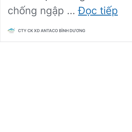
Túi
chống ngập …
Đọc tiếp
Chống
Ngập
Ô
CTY CK XD ANTACO BÌNH DƯƠNG
Tô
ANTAC
–
Giải
Pháp
Bảo
Vệ
Xe
Toàn
Diện
Trong
Mùa
Mưa
Bão
2025