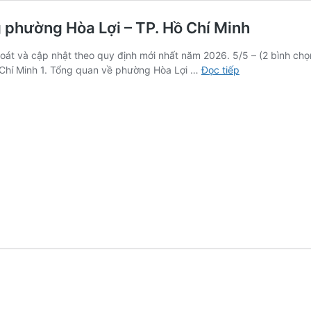
 phường Hòa Lợi – TP. Hồ Chí Minh
 soát và cập nhật theo quy định mới nhất năm 2026. 5/5 – (2 bình ch
Dịch
Chí Minh 1. Tổng quan về phường Hòa Lợi …
Đọc tiếp
vụ
xin
phép
xây
dựng
và
hoàn
công
phường
Hòa
Lợi
–
TP.
Hồ
Chí
Minh